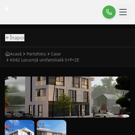
K
Înapoi
Acasă
Portofoliu
Case
K042 Locuință unifamilială S+P+2E
fatada principala pentru case modern K042 Locuinta unifa
vedere laterala pentru case modern K042 Locuinta unifami
detaliu fatada pentru case modern K042 Loc