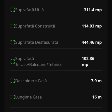
Suprafață Utilă
311.4
mp
Suprafață Construită
114.93
mp
Suprafață Desfășurată
444.46
mp
Suprafață
102.36
Terase/Balcoane/Tehnice
mp
Deschidere Casă
7.9
m
Lungime Casă
16
m