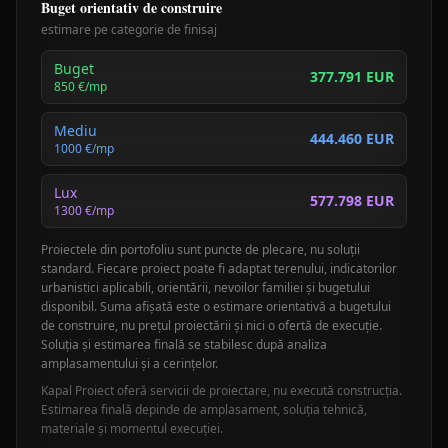
Buget orientativ de construire
estimare pe categorie de finisaj
Buget
377.791 EUR
850
€/mp
Mediu
444.460 EUR
1000
€/mp
Lux
577.798 EUR
1300
€/mp
Proiectele din portofoliu sunt puncte de plecare, nu soluții
standard. Fiecare proiect poate fi adaptat terenului, indicatorilor
urbanistici aplicabili, orientării, nevoilor familiei și bugetului
disponibil. Suma afișată este o estimare orientativă a bugetului
de construire, nu prețul proiectării și nici o ofertă de execuție.
Soluția și estimarea finală se stabilesc după analiza
amplasamentului și a cerințelor.
Kapal Proiect oferă servicii de proiectare, nu execută construcția.
Estimarea finală depinde de amplasament, soluția tehnică,
materiale și momentul execuției.