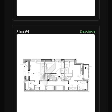
Plan #
4
Deschide