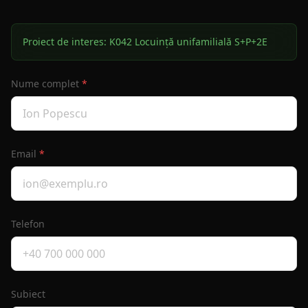
Proiect de interes:
K042 Locuință unifamilială S+P+2E
Nume complet
*
Email
*
Telefon
Subiect