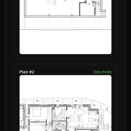
Plan #
2
Deschide