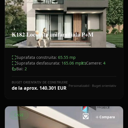
K182 Locuinta unifamiliala P+M
Suprafata construita:
65.55
mp
Suprafata desfasurata:
165.06
mp
Camere:
4
Bai:
2
BUGET ORIENTATIV DE CONSTRUIRE
Personalizabil · Buget orientativ
de la aprox.
140.301 EUR
CASE
Compara