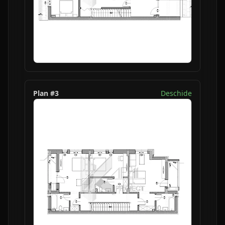
Plan #
3
Deschide