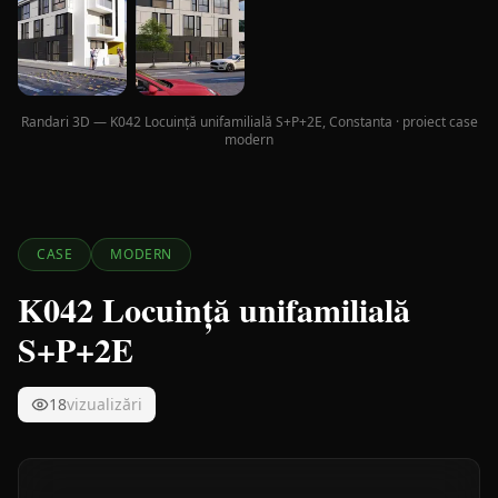
Randari 3D — K042 Locuință unifamilială S+P+2E, Constanta · proiect case
modern
CASE
MODERN
K042 Locuință unifamilială
S+P+2E
18
vizualizări