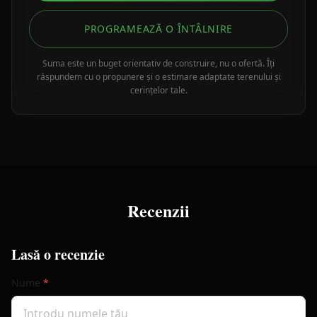
PROGRAMEAZĂ O ÎNTÂLNIRE
Suma este un buget orientativ de construire, nu o ofertă. Îți
răspundem cu o propunere și o estimare adaptate terenului și
cerințelor tale.
Recenzii
Lasă o recenzie
Nume
*