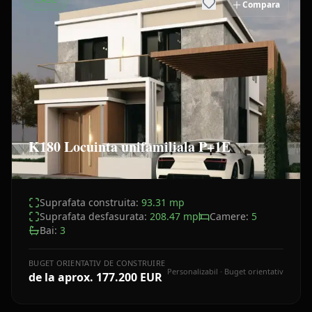
Compara
K180 Locuinta unifamiliala P+1E
Suprafata construita:
93.31
mp
Suprafata desfasurata:
208.47
mp
Camere:
5
Bai:
3
BUGET ORIENTATIV DE CONSTRUIRE
Personalizabil · Buget orientativ
de la aprox.
177.200 EUR