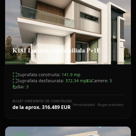
K181 Locuinta unifamiliala P+1E
Suprafata construita:
141.9
mp
Suprafata desfasurata:
372.34
mp
Camere:
5
Bai:
3
BUGET ORIENTATIV DE CONSTRUIRE
Personalizabil · Buget orientativ
de la aprox.
316.489 EUR
CASE