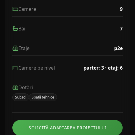
Camere
9
Băi
7
Etaje
p2e
Camere pe nivel
parter: 3 · etaj: 6
Dotări
Subsol
Spații tehnice
SOLICITĂ ADAPTAREA PROIECTULUI