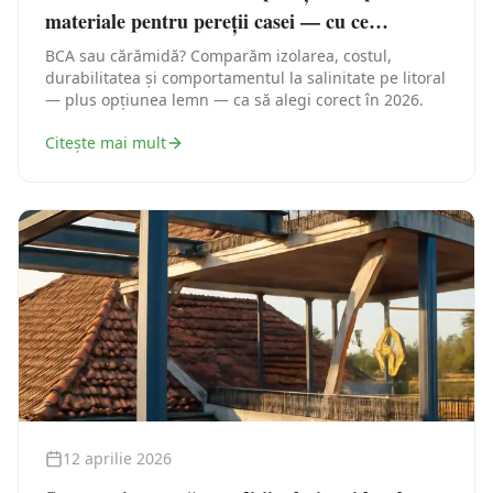
materiale pentru pereții casei — cu ce
construiești în Constanța
BCA sau cărămidă? Comparăm izolarea, costul,
durabilitatea și comportamentul la salinitate pe litoral
— plus opțiunea lemn — ca să alegi corect în 2026.
Citește mai mult
12 aprilie 2026