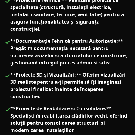
**Proiectare Tehnică:** Realizăm proiecte de
✓
specialitate (structură, instalații electrice,
instalații sanitare, termice, ventilație) pentru a
asigura funcționalitatea și siguranța
construcției.
**Documentație Tehnică pentru Autorizație:**
✓
Pregătim documentația necesară pentru
obținerea avizelor și autorizațiilor de construire,
gestionând întregul proces administrativ.
**Proiecte 3D și Vizualizări:** Oferim vizualizări
✓
3D realiste pentru a-ți permite să îți imaginezi
proiectul finalizat înainte de începerea
construcției.
**Proiecte de Reabilitare și Consolidare:**
✓
Specialiști în reabilitarea clădirilor vechi, oferind
soluții pentru consolidarea structurii și
modernizarea instalațiilor.