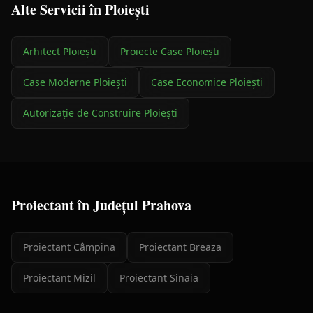
Alte Servicii în
Ploiești
Arhitect
Ploiești
Proiecte Case
Ploiești
Case Moderne
Ploiești
Case Economice
Ploiești
Autorizație de Construire
Ploiești
Proiectant
în Județul
Prahova
Proiectant
Câmpina
Proiectant
Breaza
Proiectant
Mizil
Proiectant
Sinaia