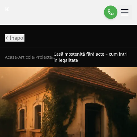
K
Înapoi
Casă moștenită fără acte – cum intri
Acasă
/
Articole
/
Proiecte
/
în legalitate