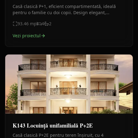
Casă clasică P+1, eficient compartimentată, ideală
pentru o familie cu doi copii. Design elegant,
suprafață optimizată și funcționalitate maximă.
93.46
mp
4
2
Vezi proiectul
K143 Locuință unifamilială P+2E
Casă clasică P+2E pentru teren înșiruit, cu 4