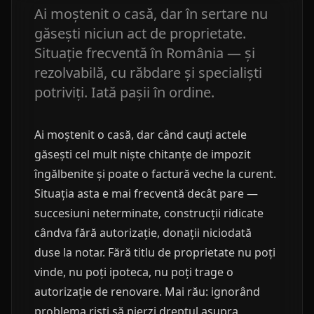
Ai moștenit o casă, dar în sertare nu
găsești niciun act de proprietate.
Situație frecventă în România — și
rezolvabilă, cu răbdare și specialiști
potriviți. Iată pașii în ordine.
Ai moștenit o casă, dar când cauți actele
găsești cel mult niște chitanțe de impozit
îngălbenite și poate o factură veche la curent.
Situația asta e mai frecventă decât pare —
succesiuni neterminate, construcții ridicate
cândva fără autorizație, donații niciodată
duse la notar. Fără titlu de proprietate nu poți
vinde, nu poți ipoteca, nu poți trage o
autorizație de renovare. Mai rău: ignorând
problema riști să pierzi dreptul asupra