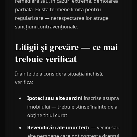
remediere sau, în cazuri extreme, demolarea
parțială. Există termene limită pentru
regularizare — nerespectarea lor atrage
sancțiuni contravenționale.
Litigii și grevăre — ce mai
trebuie verificat
Înainte de a considera situația închisă,
verifică:
Ipoteci sau alte sarcini
înscrise asupra
imobilului — trebuie stinse înainte de a
obține titlul curat
Revendicări ale unor terți
— vecini sau
alte persoane care pot contesta dreptul