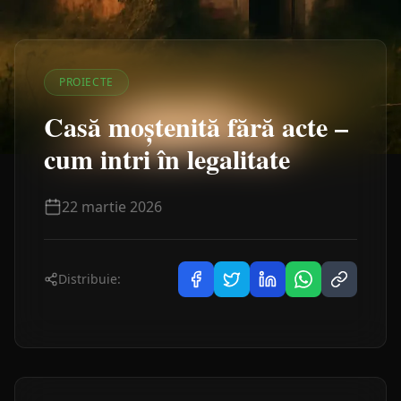
PROIECTE
Casă moștenită fără acte –
cum intri în legalitate
22 martie 2026
Distribuie: