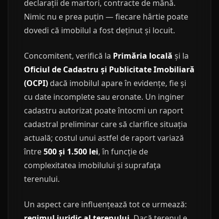
declarații de martori, contracte de mână.
Nimic nu e prea puțin — fiecare hârtie poate
dovedi că imobilul a fost deținut și locuit.
Concomitent, verifică la
Primăria locală
și la
Oficiul de Cadastru și Publicitate Imobiliară
(OCPI)
dacă imobilul apare în evidențe, fie și
cu date incomplete sau eronate. Un inginer
cadastru autorizat poate întocmi un raport
cadastral preliminar care să clarifice situația
actuală; costul unui astfel de raport variază
între
500 și 1.500 lei
, în funcție de
complexitatea imobilului și suprafața
terenului.
Un aspect care influențează tot ce urmează:
regimul juridic al terenului
. Dacă terenul e