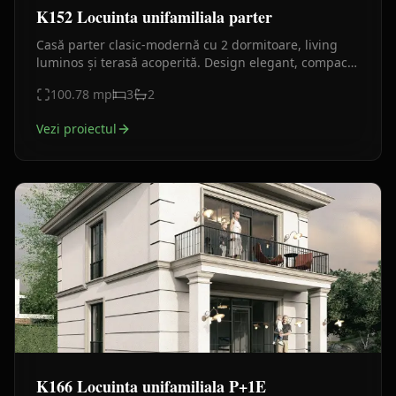
K152 Locuinta unifamiliala parter
Casă parter clasic-modernă cu 2 dormitoare, living
luminos și terasă acoperită. Design elegant, compact
și perfect pentru familie.
100.78
mp
3
2
Vezi proiectul
K166 Locuinta unifamiliala P+1E