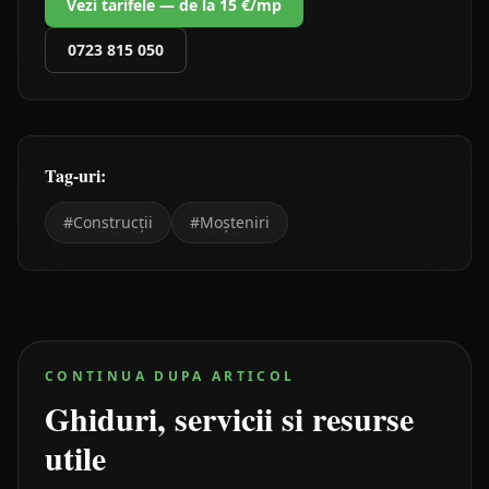
Vezi tarifele — de la 15 €/mp
0723 815 050
Tag-uri:
#
Construcții
#
Moșteniri
CONTINUA DUPA ARTICOL
Ghiduri, servicii si resurse
utile