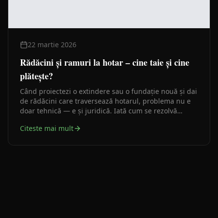
22 martie 2026
Rădăcini și ramuri la hotar – cine taie și cine
plătește?
Când proiectezi o extindere sau o fundație nouă și dai
de rădăcini care traversează hotarul, problema nu e
doar tehnică — e și juridică. Iată cum se rezolvă
corect.
Citeste mai mult