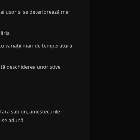
ai ușor și se deteriorează mai
dăria
cu variații mari de temperatură
ită deschiderea unor stive
 fără șablon, amestecurile
e se adună.