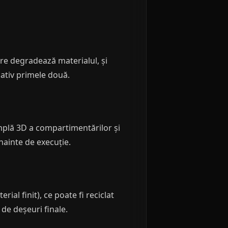
are degradează materialul, și
cativ primele două.
mplă 3D a compartimentărilor și
înainte de execuție.
rial finit), ce poate fi reciclat
 de deșeuri finale.