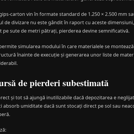
 gips-carton vin în formate standard de 1.250 × 2.500 mm s
 de divizare nu este gândit în raport cu aceste dimensiuni
it pe sute de metri pătrați, pierderea devine semnificativă.
permite simularea modului în care materialele se montează î
 structură înainte de execuție și generarea unor liste de mate
iderabil.
ursă de pierderi subestimată
ect și tot să ajungă inutilizabile dacă depozitarea e neglija
ici absorb umiditate dacă sunt stocați direct pe sol sau neaco
peră.
ză: