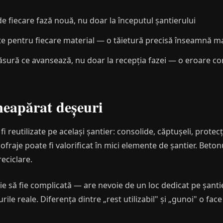
de fiecare fază nouă, nu doar la începutul șantierului
ite pentru fiecare material — o tăietură precisă înseamnă ma
ăsură ce avansează, nu doar la recepția fazei — o eroare c
neapărat deșeuri
i reutilizate pe același șantier: consolide, căptușeli, prote
fraje poate fi valorificat în mici elemente de șantier. Beton
eciclare.
ie să fie complicată — are nevoie de un loc dedicat pe șant
ile reale. Diferența dintre „rest utilizabil" și „gunoi" o fac