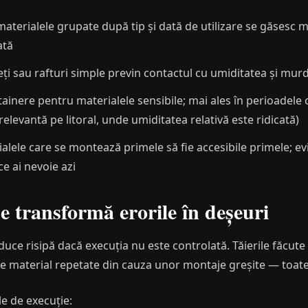
aterialele grupate după tip și dată de utilizare se găsesc m
ată
ți sau rafturi simple previn contactul cu umiditatea și mur
ainere pentru materialele sensibile; mai ales în perioadele 
(relevantă pe litoral, unde umiditatea relativă este ridicată)
lele care se montează primele să fie accesibile primele; ev
ce ai nevoie azi
 transformă erorile în deșeuri
duce risipă dacă execuția nu este controlată. Tăierile făcute
de material repetate din cauza unor montaje greșite — toat
le de execuție: