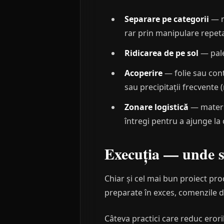
Separare pe categorii
— m
rar prin manipulare repet
Ridicarea de pe sol
— pale
Acoperire
— folie sau cont
sau precipitații frecvente 
Zonare logistică
— materia
întregi pentru a ajunge la 
Execuția — unde se
Chiar și cel mai bun proiect pro
preparate în exces, comenzile 
Câteva practici care reduc erori