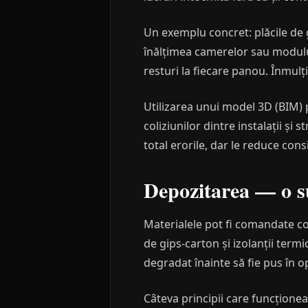
Un exemplu concret: plăcile de
înălțimea camerelor sau modulul
resturi la fiecare panou. Înmulț
Utilizarea unui model 3D (BIM) 
coliziunilor dintre instalații și
total erorile, dar le reduce cons
Depozitarea — o s
Materialele pot fi comandate cor
de gips-carton și izolanții term
degradat înainte să fie pus în o
Câteva principii care funcționea