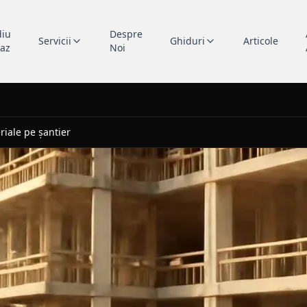
diu
Despre
Servicii
Ghiduri
Articole
caz
Noi
riale pe șantier