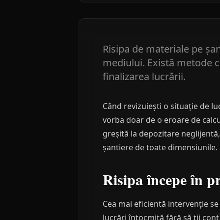
Risipa de materiale pe șan
mediului. Există metode cl
finalizarea lucrării.
Când revizuiești o situație de l
vorba doar de o eroare de calcu
greșită la depozitare neglijentă
șantiere de toate dimensiunile.
Risipa începe în pr
Cea mai eficientă intervenție se
lucrări întocmită fără să ții c