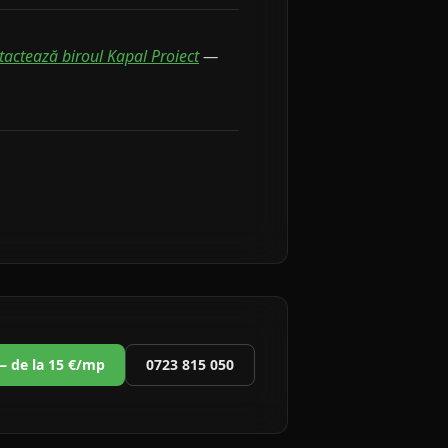
tactează biroul Kapal Proiect
—
 — de la 15 €/mp
0723 815 050