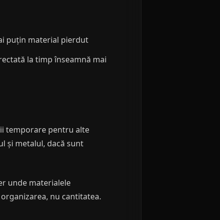
i puțin material pierdut
orectată la timp înseamnă mai
cții temporare pentru alte
ul și metalul, dacă sunt
ier unde materialele
e organizarea, nu cantitatea.