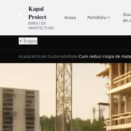
Kapal
K
Stu
Proiect
Acasa
Portofoliu
de 
BIROU DE
ARHITECTURA
Înapoi
Acasă
/
Articole
/
Sustenabilitate
/
Cum reduci risipa de mate