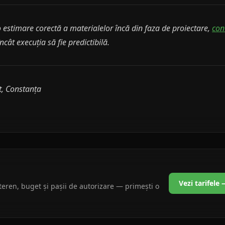
o estimare corectă a materialelor încă din faza de proiectare,
con
încât execuția să fie predictibilă.
t, Constanța
Vezi tarifele
teren, buget și pașii de autorizare — primești o