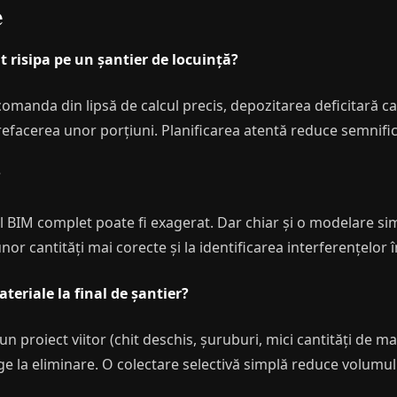
e
 risipa pe un șantier de locuință?
comanda din lipsă de calcul precis, depozitarea deficitară c
refacerea unor porțiuni. Planificarea atentă reduce semnifi
?
l BIM complet poate fi exagerat. Dar chiar și o modelare si
unor cantități mai corecte și la identificarea interferențelor 
teriale la final de șantier?
un proiect viitor (chit deschis, șuruburi, mici cantități de mate
rge la eliminare. O colectare selectivă simplă reduce volumul