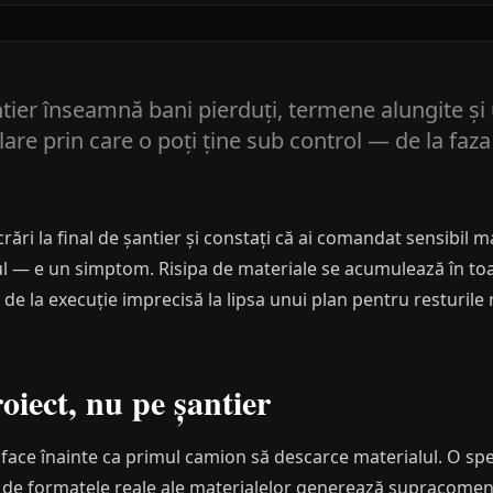
tier înseamnă bani pierduți, termene alungite și
are prin care o poți ține sub control — de la faza
ucrări la final de șantier și constați că ai comandat sensibil
l — e un simptom. Risipa de materiale se acumulează în toat
, de la execuție imprecisă la lipsa unui plan pentru resturile
oiect, nu pe șantier
 face înainte ca primul camion să descarce materialul. O spec
ont de formatele reale ale materialelor generează supracome