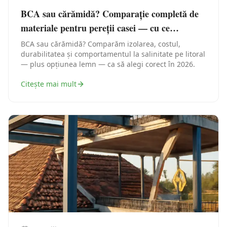
BCA sau cărămidă? Comparație completă de
materiale pentru pereții casei — cu ce
construiești în Constanța
BCA sau cărămidă? Comparăm izolarea, costul,
durabilitatea și comportamentul la salinitate pe litoral
— plus opțiunea lemn — ca să alegi corect în 2026.
Citește mai mult