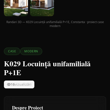
Randari 3D — K029 Locuință unifamilială P+1E, Constanta · proiect case
modern
CASE
MODERN
K029 Locuință unifamilială
P+1E
16
vizualizări
Despre Proiect