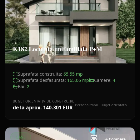
K182 Locuinta unifamiliala P+M
Suprafata construita:
65.55
mp
Suprafata desfasurata:
165.06
mp
Camere:
4
Bai:
2
BUGET ORIENTATIV DE CONSTRUIRE
Personalizabil · Buget orientativ
de la aprox.
140.301 EUR
CASE
Compara