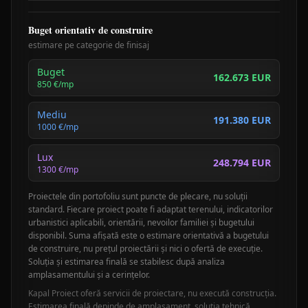
Buget orientativ de construire
estimare pe categorie de finisaj
Buget
162.673 EUR
850
€/mp
Mediu
191.380 EUR
1000
€/mp
Lux
248.794 EUR
1300
€/mp
Proiectele din portofoliu sunt puncte de plecare, nu soluții
standard. Fiecare proiect poate fi adaptat terenului, indicatorilor
urbanistici aplicabili, orientării, nevoilor familiei și bugetului
disponibil. Suma afișată este o estimare orientativă a bugetului
de construire, nu prețul proiectării și nici o ofertă de execuție.
Soluția și estimarea finală se stabilesc după analiza
amplasamentului și a cerințelor.
Kapal Proiect oferă servicii de proiectare, nu execută construcția.
Estimarea finală depinde de amplasament, soluția tehnică,