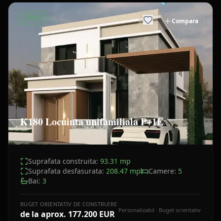
CASE
Compara
K180 Locuinta unifamiliala P+1E
Suprafata construita:
93.31
mp
Suprafata desfasurata:
208.47
mp
Camere:
5
Bai:
3
BUGET ORIENTATIV DE CONSTRUIRE
Personalizabil · Buget orientativ
de la aprox.
177.200 EUR