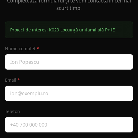
Completează formularul și te vom contacta în cel mai
scurt timp.
Proiect de interes:
K029 Locuință unifamilială P+1E
Nume complet
*
Email
*
Telefon