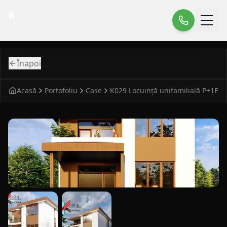
K
Înapoi
Acasă
Portofoliu
Case
K029 Locuință unifamilială P+1E
fatada principala pentru case modern K029 Locuinta unifa
vedere laterala pentru case modern K029 Locuinta unifami
detaliu fatada pentru case modern K029 Loc