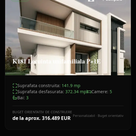
K181 Locuinta unifamiliala P+1E
Suprafata construita:
141.9
mp
Suprafata desfasurata:
372.34
mp
Camere:
5
Bai:
3
BUGET ORIENTATIV DE CONSTRUIRE
Personalizabil · Buget orientativ
de la aprox.
316.489 EUR