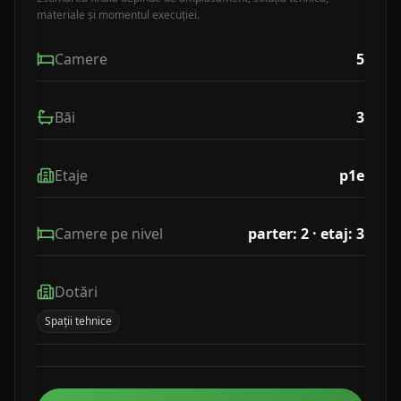
materiale și momentul execuției.
Camere
5
Băi
3
Etaje
p1e
Camere pe nivel
parter: 2 · etaj: 3
Dotări
Spații tehnice