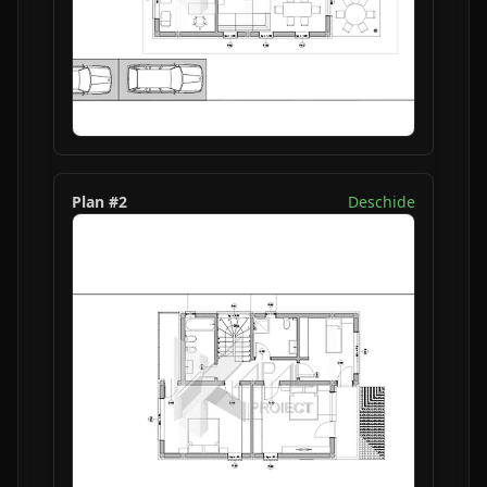
Plan #
2
Deschide