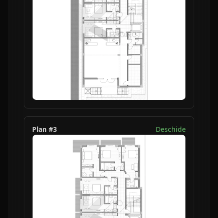
Plan #
3
Deschide