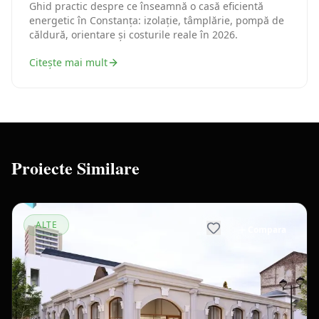
Ghid practic despre ce înseamnă o casă eficientă
energetic în Constanța: izolație, tâmplărie, pompă de
căldură, orientare și costurile reale în 2026.
Citește mai mult
Proiecte Similare
ALTE
Compara