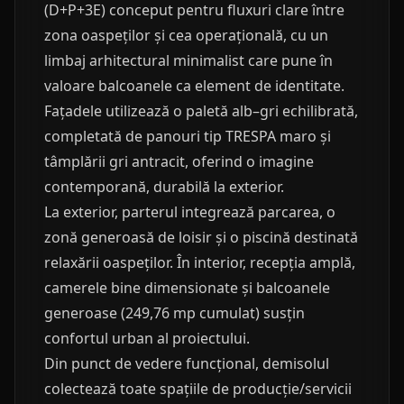
(D+P+3E) conceput pentru fluxuri clare între
zona oaspeților și cea operațională, cu un
limbaj arhitectural minimalist care pune în
valoare balcoanele ca element de identitate.
Fațadele utilizează o paletă alb–gri echilibrată,
completată de panouri tip TRESPA maro și
tâmplării gri antracit, oferind o imagine
contemporană, durabilă la exterior.
La exterior, parterul integrează parcarea, o
zonă generoasă de loisir și o piscină destinată
relaxării oaspeților. În interior, recepția amplă,
camerele bine dimensionate și balcoanele
generoase (249,76 mp cumulat) susțin
confortul urban al proiectului.
Din punct de vedere funcțional, demisolul
colectează toate spațiile de producție/servicii