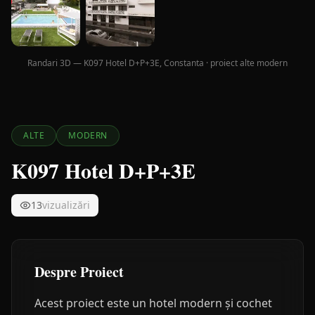
Randari 3D — K097 Hotel D+P+3E, Constanta · proiect alte modern
ALTE
MODERN
K097 Hotel D+P+3E
13
vizualizări
Despre Proiect
Acest proiect este un hotel modern și cochet