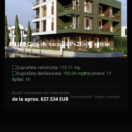
K108 Casă de vacanță P+2E+3E retras
Suprafata construita:
172.11
mp
Suprafata desfasurata:
750.04
mp
Camere:
17
Bai:
16
BUGET ORIENTATIV DE CONSTRUIRE
Personalizabil · Buget orientativ
de la aprox.
637.534 EUR