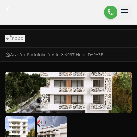
K
Înapoi
Acasă
Portofoliu
Alte
K097 Hotel D+P+3E
fatada principala pentru alte modern K097 Hotel D+P+3E i
vedere laterala pentru alte modern K097 Hotel D+P+3E in 
detaliu fatada pentru alte modern K097 Hot