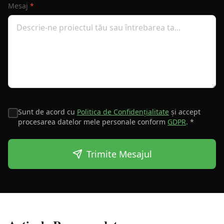
Mesaj
*
Sunt de acord cu
Politica de Confidențialitate
și accept
procesarea datelor mele personale conform
GDPR
. *
Trimite Mesajul