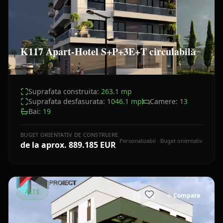
K117 Apart-Hotel S+P+3E+T circulabilă
Suprafata construita:
263.1
mp
Suprafata desfasurata:
1046.1
mp
Camere:
13
Bai:
19
BUGET ORIENTATIV DE CONSTRUIRE
Personalizabil · Buget orientativ
de la aprox.
889.185 EUR
ALTE
Compara