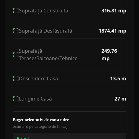
Suprafață Construită
316.81
mp
Suprafață Desfășurată
1874.41
mp
Suprafață
249.76
Terase/Balcoane/Tehnice
mp
Deschidere Casă
13.5
m
Lungime Casă
27
m
Buget orientativ de construire
estimare pe categorie de finisaj
Buget