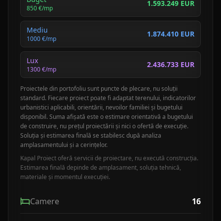
1.593.249 EUR
850
€/mp
Mediu
1.874.410 EUR
1000
€/mp
Lux
2.436.733 EUR
1300
€/mp
Proiectele din portofoliu sunt puncte de plecare, nu soluții
standard. Fiecare proiect poate fi adaptat terenului, indicatorilor
urbanistici aplicabili, orientării, nevoilor familiei și bugetului
disponibil. Suma afișată este o estimare orientativă a bugetului
de construire, nu prețul proiectării și nici o ofertă de execuție.
Soluția și estimarea finală se stabilesc după analiza
amplasamentului și a cerințelor.
Kapal Proiect oferă servicii de proiectare, nu execută construcția.
Estimarea finală depinde de amplasament, soluția tehnică,
materiale și momentul execuției.
Camere
16