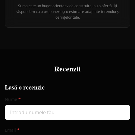
Suma este un buget orientativ de construire, nu o ofertă. Îți
răspundem cu o propunere și o estimare adaptate terenului și
cerințelor tale.
Recenzii
Lasă o recenzie
Nume
*
Email
*