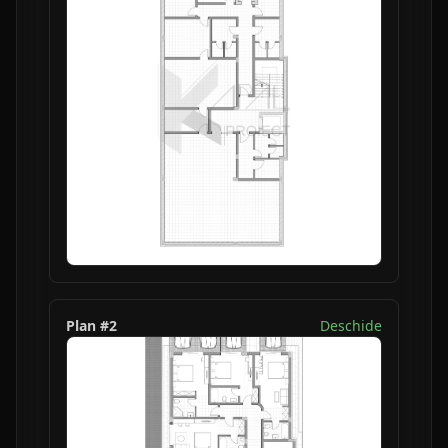
Plan #
2
Deschide