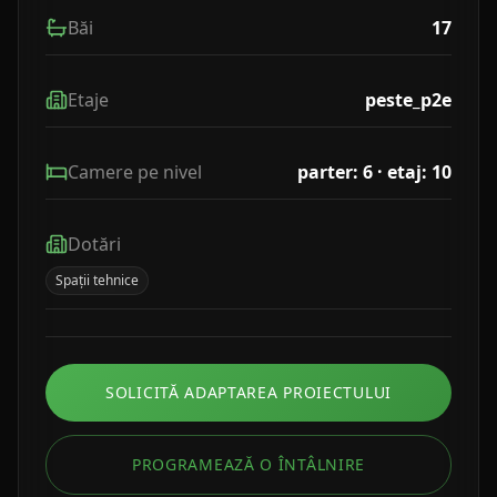
Băi
17
Etaje
peste_p2e
Camere pe nivel
parter: 6 · etaj: 10
Dotări
Spații tehnice
SOLICITĂ ADAPTAREA PROIECTULUI
PROGRAMEAZĂ O ÎNTÂLNIRE