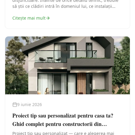
disjunctoare. Înainte de orice detaliu tehnic, trebuie
să știi ce clădiri intră în domeniul lui, ce instalații
exclude expres și cu ce alte acte normative se
Citește mai mult
corelează.
9 iunie 2026
Proiect tip sau personalizat pentru casa ta?
Ghid complet pentru constructorii din
Constanta
Proiect tip sau personalizat — care e alegerea mai