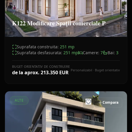
K122 Modificare Spații comerciale P
Suprafata construita:
251
mp
Suprafata desfasurata:
251
mp
Camere:
7
Bai:
3
BUGET ORIENTATIV DE CONSTRUIRE
Personalizabil · Buget orientativ
de la aprox.
213.350 EUR
ALTE
Compara