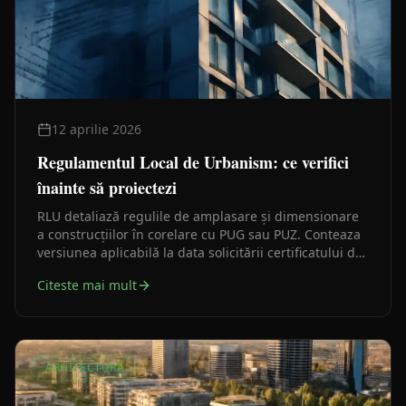
12 aprilie 2026
Regulamentul Local de Urbanism: ce verifici
înainte să proiectezi
RLU detaliază regulile de amplasare și dimensionare
a construcțiilor în corelare cu PUG sau PUZ. Conteaza
versiunea aplicabilă la data solicitării certificatului de
urbanism, nu o interpretare rămasă dintr-un caz mai
Citeste mai mult
vechi.
ARHITECTURĂ