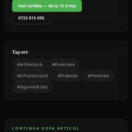
Vezi tarifele — de la 15 €/mp
0723 815 050
Tag-uri:
#
Arhitectură
#
Proiectare
#
Infrastructură
#
Protecție
#
Prevenție
#
Siguranță Gaz
CONTINUA DUPA ARTICOL