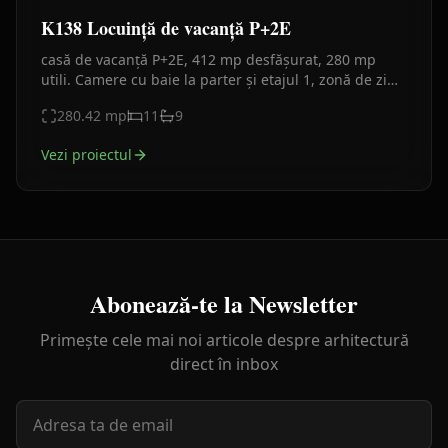
K138 Locuință de vacanță P+2E
casă de vacanță P+2E, 412 mp desfășurat, 280 mp
utili. Camere cu baie la parter și etajul 1, zonă de zi
panoramică la etajul 2, balcoane sticlă, fațadă
280.42
mp
11
9
moderna.
Vezi proiectul
Abonează-te la Newsletter
Primește cele mai noi articole despre arhitectură
direct în inbox