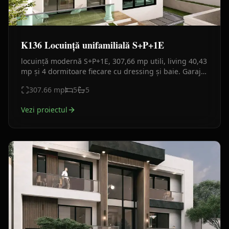
K136 Locuință unifamilială S+P+1E
locuință modernă S+P+1E, 307,66 mp utili, living 40,43
mp și 4 dormitoare fiecare cu dressing și baie. Garaj
subteran, terase și balcoane generoase.
307.66
mp
5
5
Vezi proiectul