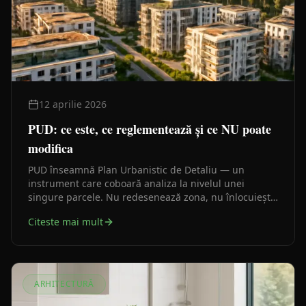
12 aprilie 2026
PUD: ce este, ce reglementează și ce NU poate
modifica
PUD înseamnă Plan Urbanistic de Detaliu — un
instrument care coboară analiza la nivelul unei
singure parcele. Nu redesenează zona, nu înlocuiește
PUG-ul și nu poate modifica planurile de nivel
Citeste mai mult
superior.
ARHITECTURĂ