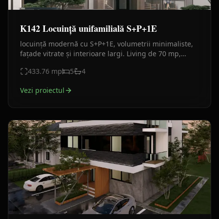
K142 Locuință unifamilială S+P+1E
locuință modernă cu S+P+1E, volumetrii minimaliste,
fațade vitrate și interioare largi. Living de 70 mp,
birou PFA, 3 dormitoare cu baie și balcon.
433.76
mp
5
4
Vezi proiectul