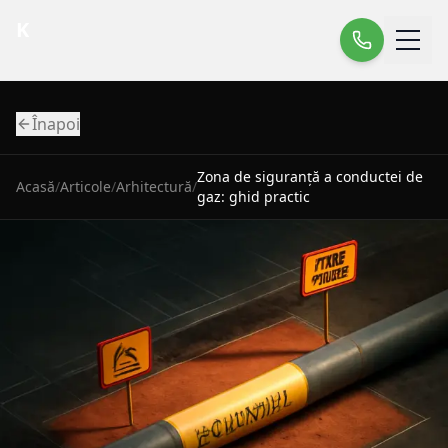
K
Înapoi
Zona de siguranță a conductei de
Acasă
/
Articole
/
Arhitectură
/
gaz: ghid practic