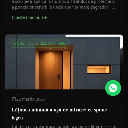
a scurgerii apei, a rosturilor, a stratului de protecție și
a punctelor sensibile unde apar primele degradări. O
terasă rezistă mai bine când intervențiile mici sunt
Citeste mai mult
făcute la timp, înainte ca umezeala și ciclurile
sezoniere să afecteze finisajele, suportul și siguranța
folosirii.
CONSTRUCȚII REZIDENȚIALE
22 martie 2026
Lățimea minimă a ușii de intrare: ce spune
legea
Lățimea ușii de intrare nu este o alegere liberă — este