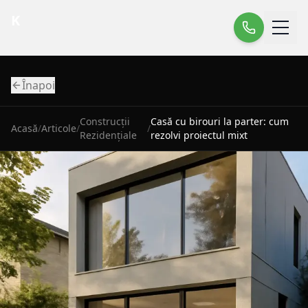
K
Înapoi
Construcții
Casă cu birouri la parter: cum
Acasă
/
Articole
/
/
Rezidențiale
rezolvi proiectul mixt