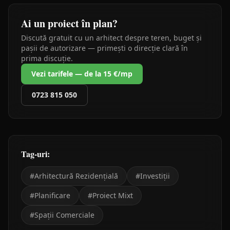
Ai un proiect în plan?
Discută gratuit cu un arhitect despre teren, buget și
pașii de autorizare — primești o direcție clară în
prima discuție.
Vezi tarifele — de la 15 €/mp
0723 815 050
Tag-uri:
#
Arhitectură Rezidențială
#
Investiții
#
Planificare
#
Proiect Mixt
#
Spații Comerciale