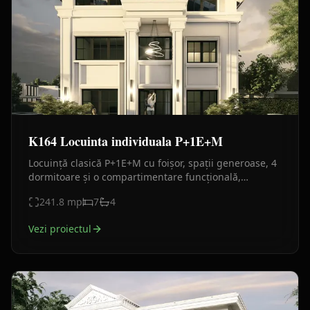
K164 Locuinta individuala P+1E+M
Locuință clasică P+1E+M cu foișor, spații generoase, 4
dormitoare și o compartimentare funcțională,
concepută pentru confortul unei familii numeroase.
241.8
mp
7
4
Vezi proiectul