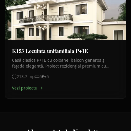
K153 Locuinta unifamiliala P+1E
Casă clasică P+1E cu coloane, balcon generos și
fațadă elegantă. Proiect rezidențial premium cu
proporții armonioase și detalii rafinate
213.7
mp
5
5
Vezi proiectul