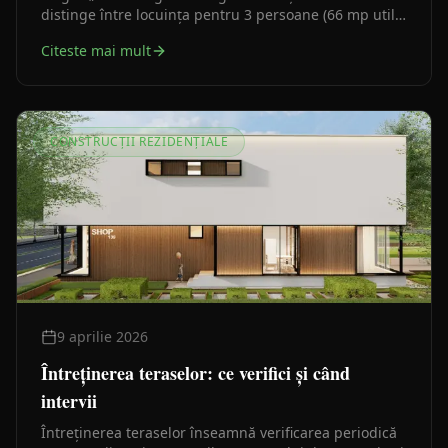
distinge între locuința pentru 3 persoane (66 mp utili)
și cea pentru 4 persoane (74 mp utili). Iată cum citești
Citeste mai mult
corect anexa.
CONSTRUCȚII REZIDENȚIALE
9 aprilie 2026
Întreținerea teraselor: ce verifici și când
intervii
Întreținerea teraselor înseamnă verificarea periodică