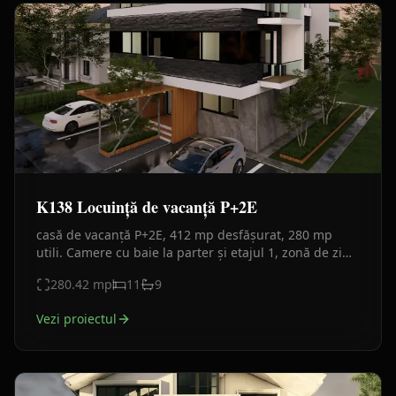
K138 Locuință de vacanță P+2E
casă de vacanță P+2E, 412 mp desfășurat, 280 mp
utili. Camere cu baie la parter și etajul 1, zonă de zi
panoramică la etajul 2, balcoane sticlă, fațadă
280.42
mp
11
9
moderna.
Vezi proiectul