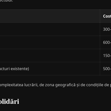
ctului:
Cost
300–
600–
150–
ucturi existente)
500–
omplexitatea lucrării, de zona geografică și de condițiile de 
olidări