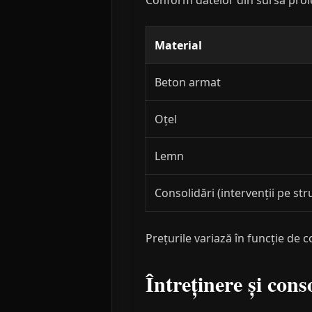
Conform datelor din sursa proie
Material
Beton armat
Oțel
Lemn
Consolidări (intervenții pe str
Prețurile variază în funcție de c
Întreținere și cons