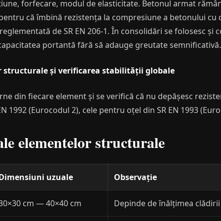
țiune, forfecare, modul de elasticitate. Betonul armat rămâ
pentru că îmbină rezistența la compresiune a betonului cu ce
e reglementată de SR EN 206-1. În consolidări se folosesc ș
 capacitatea portantă fără să adauge greutate semnificativă.
tructurale și verificarea stabilității globale
erne din fiecare element și se verifică că nu depășesc reziste
N 1992 (Eurocodul 2), cele pentru oțel din SR EN 1993 (Euro
ale elementelor structurale
Dimensiuni uzuale
Observație
30×30 cm — 40×40 cm
Depinde de înălțimea clădirii 