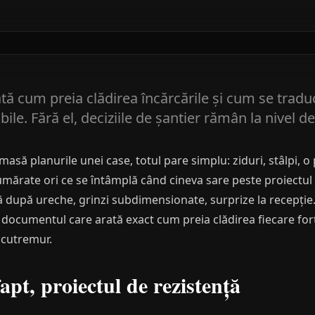
tă cum preia clădirea încărcările și cum se traduc 
bile. Fără el, deciziile de șantier rămân la nivel 
să planurile unei case, totul pare simplu: ziduri, stâlpi, o
mărate ori ce se întâmplă când cineva sare peste proiectul d
 după ureche, grinzi subdimensionate, surprize la recepție
 documentul care arată exact cum preia clădirea fiecare for
 cutremur.
apt, proiectul de rezistență