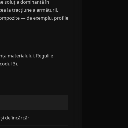
ne soluția dominantă în
a la tracțiune a armăturii.
i compozite — de exemplu, profile
nța materialului. Regulile
codul 3).
și de încărcări