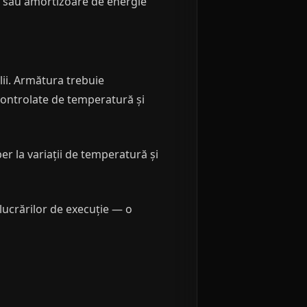
ism sau amortizoare de energie
lii. Armătura trebuie
 controlate de temperatură și
ber la variații de temperatură și
 lucrărilor de execuție — o