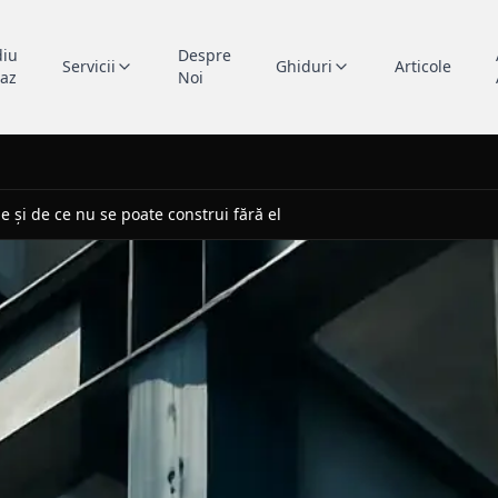
diu
Despre
Servicii
Ghiduri
Articole
caz
Noi
ne și de ce nu se poate construi fără el