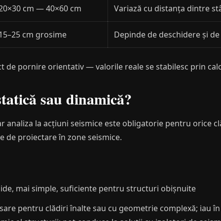
20×30 cm — 40×60 cm
Variază cu distanța dintre st
15–25 cm grosime
Depinde de deschidere și de î
de pornire orientativ — valorile reale se stabilesc prin calc
statică sau dinamică?
r analiza la acțiuni seismice este obligatorie pentru orice 
le de proiectare în zone seismice.
de, mai simple, suficiente pentru structuri obișnuite
re pentru clădiri înalte sau cu geometrie complexă; iau în c