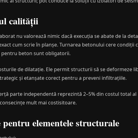
mic al structurii; pot conduce la soluții cu izolatori de se
l calității
laborat nu valorează nimic dacă execuția se abate de la deta
 exact cum scrie în planșe. Turnarea betonului cere condiții
 pentru beton sunt obligatorii.
osturile de dilatație. Ele permit structurii să se deformeze li
trategic și etanșate corect pentru a preveni infiltrațiile.
o terță parte independentă reprezintă 2–5% din costul total al
 consecințe mult mai costisitoare.
e pentru elementele structurale