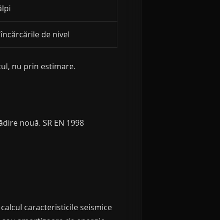
âlpi
ncărcările de nivel
ul, nu prin estimare.
clădire nouă. SR EN 1998
alcul caracteristicile seismice