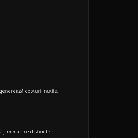
enerează costuri inutile.
.
tăți mecanice distincte: