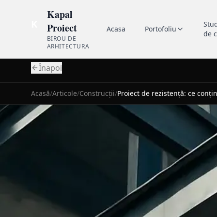
Kapal
K
Stu
Proiect
Acasa
Portofoliu
de 
BIROU DE
ARHITECTURA
Înapoi
Acasă
/
Articole
/
Construcții
/
Proiect de rezistență: ce conți