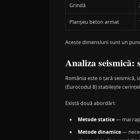
Grindă
Planșeu beton armat
Aceste dimensiuni sunt un punct 
Analiza seismică: 
România este o țară seismică, ia
(Eurocodul 8) stabilește cerințe
Există două abordări:
Metode statice
— mai rapi
Metode dinamice
— necesa