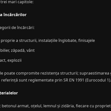
trei mari capitole:
ea încărcărilor
egorii de încărcări:
oprie a structurii, instalațiile înglobate, finisajele
lier, zăpadă, vânt
ct, explozii
le poate compromite rezistența structurii; supraestimarea g
de referință sunt reglementate prin SR EN 1991 (Eurocodul 1)
terialelor
 betonul armat, oțelul, lemnul și zidăria, fiecare cu proprie