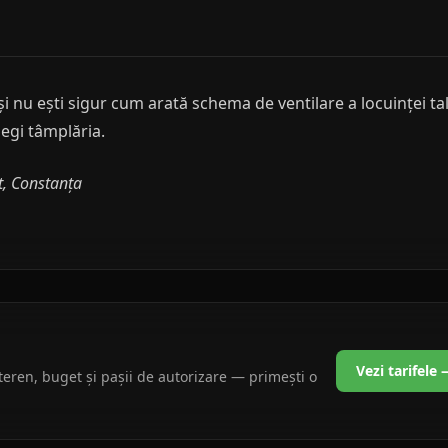
i nu ești sigur cum arată schema de ventilare a locuinței ta
egi tâmplăria.
t, Constanța
Vezi tarifele
teren, buget și pașii de autorizare — primești o