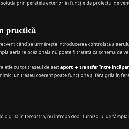
soluția prin peretele exterior, în funcție de proiectul de vent
n practică
frecvent când se urmărește introducerea controlată a aerul
mpla aerisire ocazională nu poate fi tratată ca schemă de ve
elație cu tot traseul de aer:
aport → transfer între încăpe
nimic; un traseu coerent poate funcționa și fără grilă în fer
 de o grilă în fereastră, nu întreba doar furnizorul de tâmplă