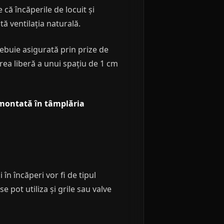
 că încăperile de locuit și
tă ventilația naturală.
trebuie asigurată prin prize de
area liberă a unui spațiu de 1 cm
a montată în tâmplăria
 în încăperi vor fi de tipul
 se pot utiliza și grile sau valve