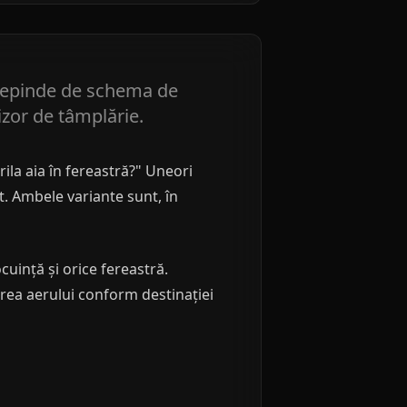
 depinde de schema de
izor de tâmplărie.
ila aia în fereastră?" Uneori
ât. Ambele variante sunt, în
cuință și orice fereastră.
area aerului conform destinației