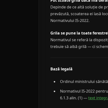
Pot scoate grila dacă mă dera
Depinde de ce altă soluție de pr
prevăzută, scoaterea ei lasă loc
Normativului I5-2022.
Grila se pune la toate ferestr
Normativul se referă la dispozit
trebuie să aibă grilă — ci schem
Bază legală
Ordinul ministrului sănătăți
Normativul I5-2022 pentru p
6.1.3 alin. (1) —
text integra