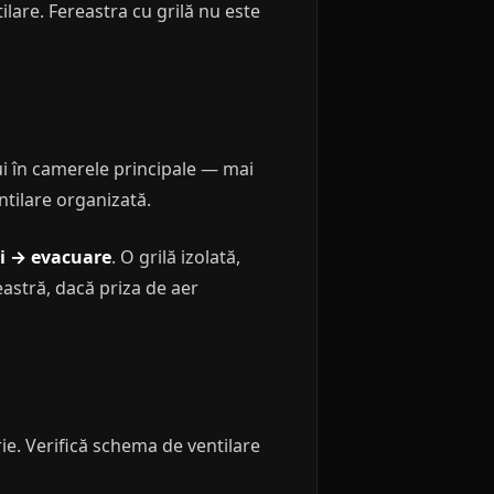
ilare. Fereastra cu grilă nu este
ui în camerele principale — mai
ntilare organizată.
ri → evacuare
. O grilă izolată,
eastră, dacă priza de aer
rie. Verifică schema de ventilare