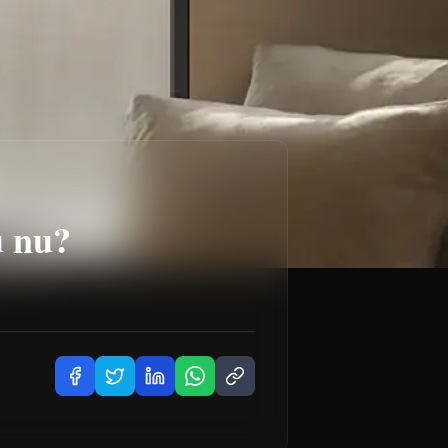
u nu?