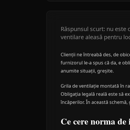
Răspunsul scurt: nu este 
ventilare aleasă pentru lo
Clienții ne întreabă des, de obi
furnizorul le-a spus că da, e obl
anumite situații, greșite.
Grila de ventilație montată în r
Obligația legală reală este să e
încăperilor. În această schemă, 
Ce cere norma de 