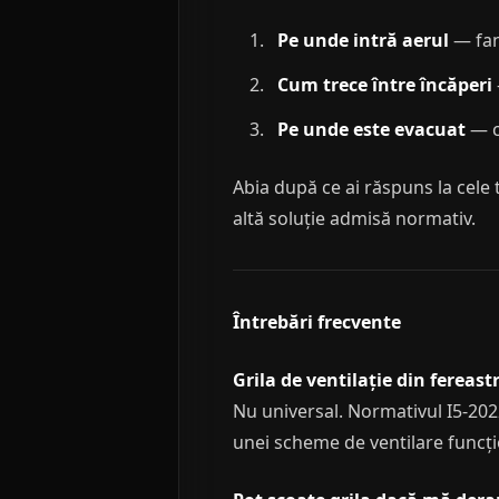
Pe unde intră aerul
— fant
Cum trece între încăperi
Pe unde este evacuat
— co
Abia după ce ai răspuns la cele 
altă soluție admisă normativ.
Întrebări frecvente
Grila de ventilație din fereast
Nu universal. Normativul I5-2022
unei scheme de ventilare funcți