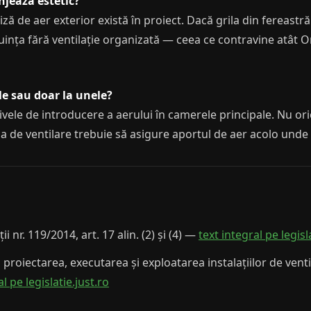
njează estetic?
iză de aer exterior există în proiect. Dacă grila din fereastr
uința fără ventilație organizată — ceea ce contravine atât Or
ele sau doar la unele?
ivele de introducere a aerului în camerele principale. Nu ori
a de ventilare trebuie să asigure aportul de aer acolo unde 
i nr. 119/2014, art. 17 alin. (2) și (4) —
text integral pe legisl
roiectarea, executarea și exploatarea instalațiilor de ventila
l pe legislatie.just.ro