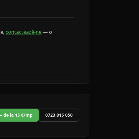
le,
contactează-ne
— o
 — de la 15 €/mp
0723 815 050