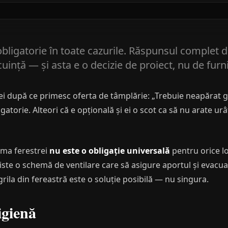
obligatorie în toate cazurile. Răspunsul complet
cuință — și asta e o decizie de proiect, nu de furn
cei după ce primesc oferta de tâmplărie: „Trebuie neapărat gr
igatorie. Alteori că e opțională și ei o scot ca să nu arate ur
ama ferestrei
nu este o obligație universală
pentru orice lo
xiste o schemă de ventilare care să asigure aportul și evacu
grila din fereastră este o soluție posibilă — nu singura.
igienă