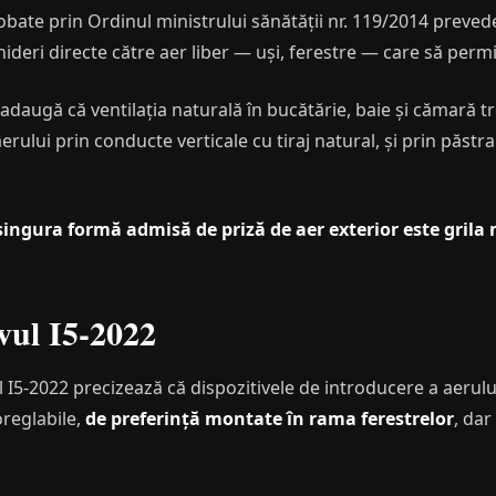
obate prin Ordinul ministrului sănătății nr. 119/2014 prevede
hideri directe către aer liber — uși, ferestre — care să permi
in adaugă că ventilația naturală în bucătărie, baie și cămară 
erului prin conducte verticale cu tiraj natural, și prin păstr
singura formă admisă de priză de aer exterior este gril
vul I5-2022
ul I5-2022 precizează că dispozitivele de introducere a aerului
oreglabile,
de preferință montate în rama ferestrelor
, dar