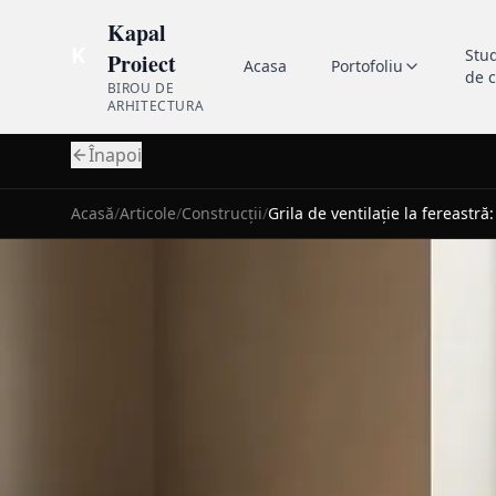
Kapal
K
Stu
Proiect
Acasa
Portofoliu
de 
BIROU DE
ARHITECTURA
Înapoi
Acasă
/
Articole
/
Construcții
/
Grila de ventilație la fereastră