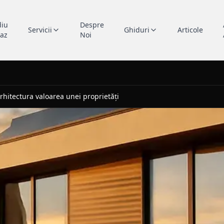
diu
Despre
Servicii
Ghiduri
Articole
caz
Noi
hitectura valoarea unei proprietăți