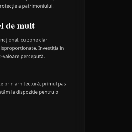
rotecție a patrimoniului.
el de mult
uncțional, cu zone clar
disproporționate. Investiția în
st–valoare percepută.
ate prin arhitectură, primul pas
 stăm la dispoziție pentru o