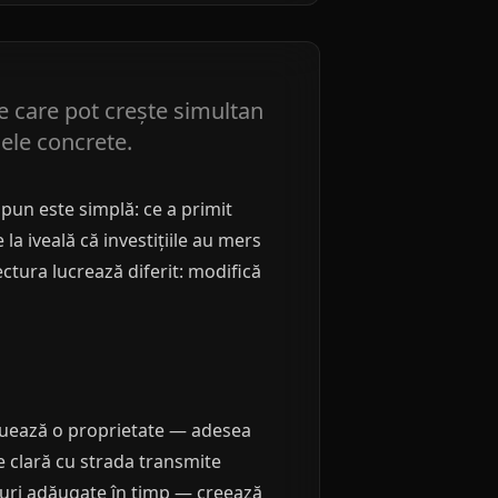
e care pot crește simultan
mele concrete.
pun este simplă: ce a primit
la iveală că investițiile au mers
ctura lucrează diferit: modifică
aluează o proprietate — adesea
ție clară cu strada transmite
iluri adăugate în timp — creează