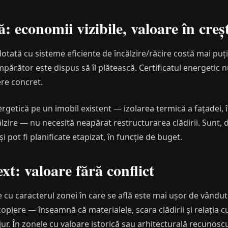
ă: economii vizibile, valoare în creș
 dotată cu sisteme eficiente de încălzire/răcire costă mai puț
mpărător este dispus să îl plătească. Certificatul energetic 
re concret.
nergetică pe un imobil existent — izolarea termică a fațadei, 
lzire — nu necesită neapărat restructurarea clădirii. Sunt, 
 pot fi planificate etapizat, în funcție de buget.
xt: valoare fără conflict
 cu caracterul zonei în care se află este mai ușor de vândut
iere — înseamnă că materialele, scara clădirii și relația cu
 jur. În zonele cu valoare istorică sau arhitecturală recunosc