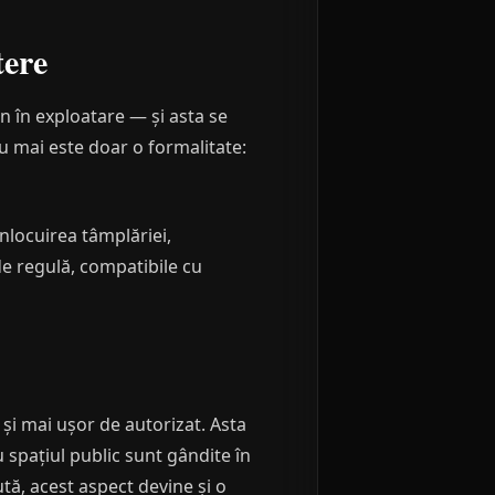
tere
in în exploatare — și asta se
nu mai este doar o formalitate:
înlocuirea tâmplăriei,
de regulă, compatibile cu
 și mai ușor de autorizat. Asta
 spațiul public sunt gândite în
ută, acest aspect devine și o