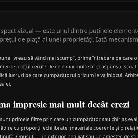
aspect vizual — este unul dintre puținele element
i prețul de piață al unei proprietăți. Iată mecanis
 spune „vreau să vând mai scump", prima întrebare pe care o 
 merite prețul cerut? De cele mai multe ori, răspunsul scoate 
ică lucruri pe care cumpărătorul oricum le va înlocui. Arhite
a ei.
ma impresie mai mult decât crezi
 sunt primele filtre prin care un cumpărător sau chiriaș ev
 clădire cu proporții echilibrate, materiale coerente și o rela
susținută. Opusul — un exterior neglijat sau un amestec de st