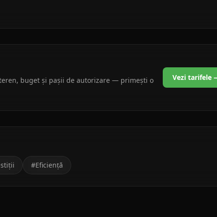
Vezi tarifele
teren, buget și pașii de autorizare — primești o
stiții
#
Eficiență