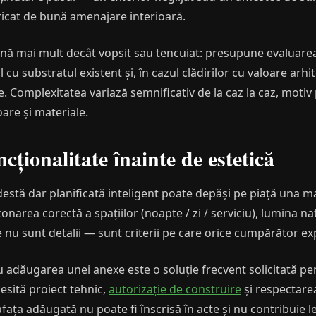
oricat de bună amenajare interioară.
nă mai mult decât vopsit sau tencuiat: presupune evaluarea 
 cu substratul existent și, în cazul clădirilor cu valoare arhi
le. Complexitatea variază semnificativ de la caz la caz, motiv
are și materiale.
ncționalitate înainte de estetică
stă dar planificată inteligent poate depăși pe piață una m
zonarea corectă a spațiilor (noapte / zi / serviciu), lumina na
e nu sunt detalii — sunt criterii pe care orice cumpărător ex
adăugarea unei anexe este o soluție frecvent solicitată pen
cesită proiect tehnic,
autorizație de construire
și respectare
ța adăugată nu poate fi înscrisă în acte și nu contribuie le