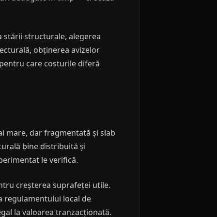
stării structurale, alegerea
tecturală, obținerea avizelor
 pentru care costurile diferă
ai mare, dar fragmentată și slab
turală bine distribuită și
perimentat le verifică.
tru creșterea suprafeței utile.
a regulamentului local de
gal la valoarea tranzacționată.