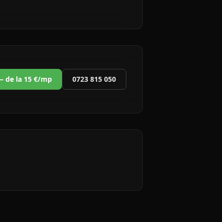
 — de la 15 €/mp
0723 815 050