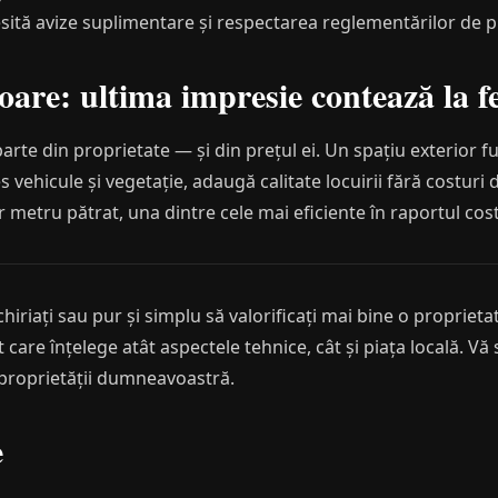
cesită avize suplimentare și respectarea reglementărilor de p
oare: ultima impresie contează la f
arte din proprietate — și din prețul ei. Un spațiu exterior f
 vehicule și vegetație, adaugă calitate locuirii fără costuri 
r metru pătrat, una dintre cele mai eficiente în raportul co
chiriați sau pur și simplu să valorificați mai bine o propriet
 care înțelege atât aspectele tehnice, cât și piața locală. Vă
i proprietății dumneavoastră.
e