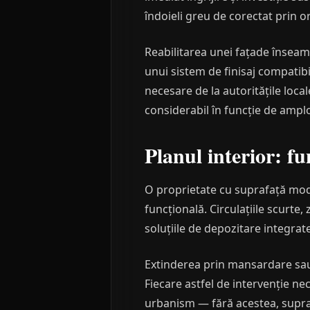
îndoieli greu de corectat prin 
Reabilitarea unei fațade înseam
unui sistem de finisaj compatibil
necesare de la autoritățile loca
considerabil în funcție de amplo
Planul interior: fu
O proprietate cu suprafață mode
funcțională. Circulațiile scurte, 
soluțiile de depozitare integrat
Extinderea prin mansardare sau 
Fiecare astfel de intervenție ne
urbanism — fără acestea, suprafa