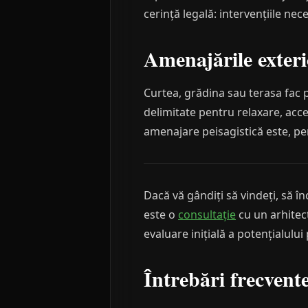
cerință legală: intervențiile ne
Amenajările exteri
Curtea, grădina sau terasa fac p
delimitate pentru relaxare, acces
amenajare peisagistică este, pe
Dacă vă gândiți să vindeți, să în
este o
consultație
cu un arhitect
evaluare inițială a potențialulu
Întrebări frecvent