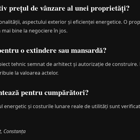
tiv prețul de vânzare al unei proprietăți?
alității, aspectului exterior și eficienței energetice. O pro
 mai bine la negociere în jos.
pentru o extindere sau mansardă?
iect tehnic semnat de arhitect și autorizație de construire.
ribuie la valoarea actelor.
ontează pentru cumpărători?
l energetic și costurile lunare reale de utilități sunt verific
t, Constanța