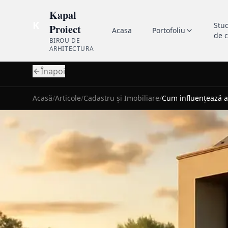
Kapal
K
Stu
Proiect
Acasa
Portofoliu
de 
BIROU DE
ARHITECTURA
Înapoi
Acasă
/
Articole
/
Cadastru și Imobiliare
/
Cum influențează ar