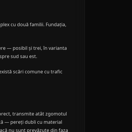
plex cu două familii. Fundația,
 — posibil și trei, în varianta
spre sud sau est.
există scări comune cu trafic
orect, transmite atât zgomotul
stă — pereți dubli cu material
Dacă nu sunt prevăzute din faza