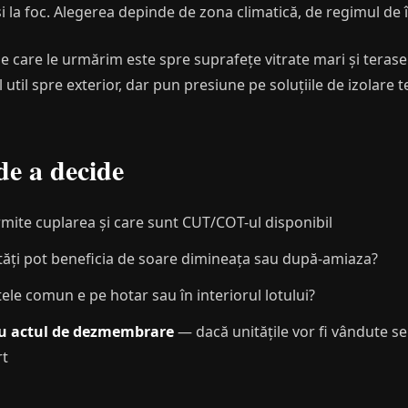
 la foc. Alegerea depinde de zona climatică, de regimul de î
pe care le urmărim este spre suprafețe vitrate mari și teras
 util spre exterior, dar pun presiune pe soluțiile de izolare t
 de a decide
ite cuplarea și care sunt CUT/COT-ul disponibil
ăți pot beneficia de soare dimineața sau după-amiaza?
le comun e pe hotar sau în interiorul lotului?
au actul de dezmembrare
— dacă unitățile vor fi vândute sep
rt