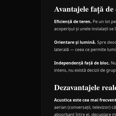
Avantajele față de
Eficiență de teren.
Pe un lot pe
acoperișul și unele instalații s
Orientare și lumină.
Spre deose
laterală — ceea ce permite lumin
Independență față de bloc.
Nu 
intens, nu există decizii de grup
Dezavantajele real
Acustica este cea mai frecvent
aerian (conversații, televizor) c
absorbant între ei, decuplare m