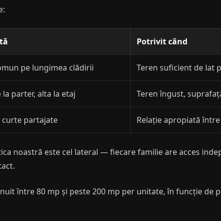
e:
tă
Potrivit când
omun pe lungimea clădirii
Teren suficient de lat
la parter, alta la etaj
Teren îngust, suprafaț
i curte partajate
Relație apropiată între
tica noastră este cel lateral — fiecare familie are acces inde
act.
nuit între 80 mp și peste 200 mp per unitate, în funcție de