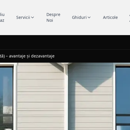
diu
Despre
Servicii
Ghiduri
Articole
caz
Noi
tă) – avantaje și dezavantaje