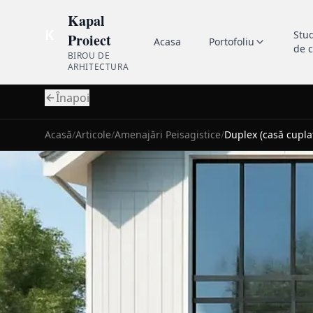
Kapal
K
Stu
Proiect
Acasa
Portofoliu
de 
BIROU DE
ARHITECTURA
Înapoi
Acasă
/
Articole
/
Amenajări Peisagistice
/
Duplex (casă cupla