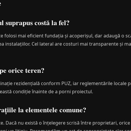
e
l suprapus costă la fel?
folosi mai eficient fundația și acoperișul, dar adaugă o sca
 instalațiilor. Cel lateral are costuri mai transparente și ma
pe orice teren?
inație rezidențială conform PUZ, iar reglementările locale po
eastă condiție înainte de a porni proiectul.
ațiile la elementele comune?
. Dacă nu există o înțelegere scrisă între proprietari, orice