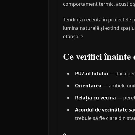
comportament termic, acustic și
Tendința recentă în proiectele 
lumina naturală și extind spațiul
etanșare.
Ce verifici înainte
PUZ-ul lotului
— dacă perm
Orientarea
— ambele unit
Relația cu vecina
— perete
Acordul de vecinătate s
trebuie să fie clare din sta