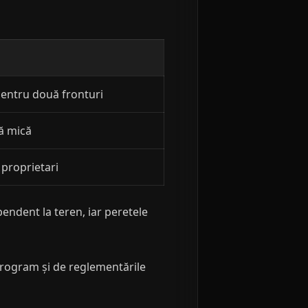
 pentru două fronturi
ă mică
 proprietari
pendent la teren, iar peretele
 program și de reglementările