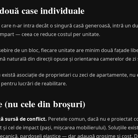
 două case individuale
 care n-ar intra decât o singură casă generoasă, intră un du
e împart — ceea ce reduce costul per unitate.
bire de un bloc, fiecare unitate are minim două fațade libere
ă naturală din direcții opuse și orientarea camerelor de zi 
există asociație de proprietari cu zeci de apartamente, nu 
 pentru lucrări de reabilitare.
e (nu cele din broșuri)
ă sursă de conflict.
Peretele comun, dacă nu e proiectat c
ât și cel de impact (pași, mișcarea mobilierului). Soluțiile exi
ecanică, pardoseli elastice — dar adaugă grosime și cost. 