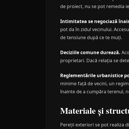
de proiect, nu se pot remedia ief
Intimitatea se negociază înai
pot da în zidul vecinului. Acces
de tensiune după ce te muți.
Deciziile comune durează.
Aco
proprietari. Dacă relația se dete
Reglementările urbanistice pot
minime față de vecini, un regim
înainte de a cumpăra terenul, 
Materiale și struc
Pereții exteriori se pot realiza 