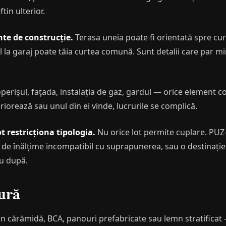
tin ulterior.
nte de construcție.
Terasa uneia poate fi orientată spre curt
ul la garaj poate tăia curtea comună. Sunt detalii care par m
perișul, fațada, instalația de gaz, gardul — orice element 
riorează sau unul din ei vinde, lucrurile se complică.
 restricționa tipologia.
Nu orice lot permite cuplare. PUZ
 de înălțime incompatibil cu suprapunerea, sau o destinație 
nu după.
tură
din cărămidă, BCA, panouri prefabricate sau lemn stratificat —