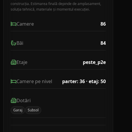
construcția. Estimarea finală depinde de amplasament,
soluția tehnică, materiale și momentul execuției.
Camere
86
Băi
84
Etaje
peste_p2e
Camere pe nivel
parter: 36 · etaj: 50
Dotări
Garaj
Subsol