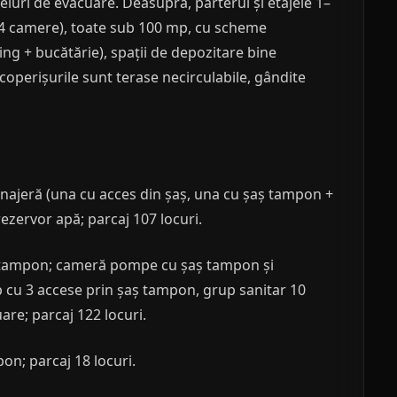
luri de evacuare. Deasupra, parterul și etajele 1–
i 4 camere), toate sub 100 mp, cu scheme
ing + bucătărie), spații de depozitare bine
operișurile sunt terase necirculabile, gândite
enajeră (una cu acces din șaș, una cu șaș tampon +
zervor apă; parcaj 107 locuri.
aș tampon; cameră pompe cu șaș tampon și
p cu 3 accese prin șaș tampon, grup sanitar 10
are; parcaj 122 locuri.
on; parcaj 18 locuri.