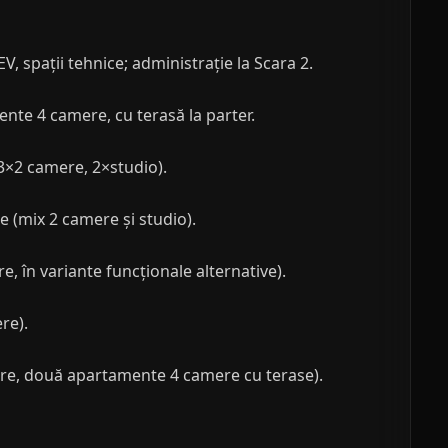
, spații tehnice; administrație la Scara 2.
ente 4 camere, cu terasă la parter.
3×2 camere, 2×studio).
e (mix 2 camere și studio).
, în variante funcționale alternative).
re).
mere, două apartamente 4 camere cu terase).