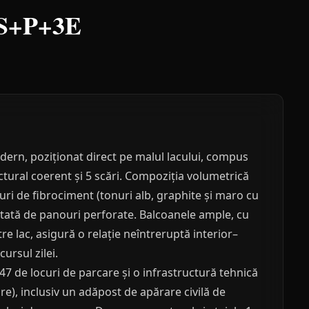
e S+P+3E
dern, poziționat direct pe malul lacului, compus
ctural coerent și 5 scări. Compoziția volumetrică
uri de fibrociment (tonuri alb, graphite și maro cu
etată de panouri perforate. Balcoanele ample, cu
tre lac, asigură o relație neîntreruptă interior–
ursul zilei.
47 de locuri de parcare și o infrastructură tehnică
), inclusiv un adăpost de apărare civilă de