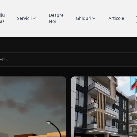
diu
Despre
Servicii
Ghiduri
Articole
caz
Noi
K070 Locuințe colective S+P+3E
nte colective S+P+3E in Constanta, portofoliu Kapal Proiect
vedere laterala pentru blocu