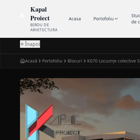
Kapal
K
Stu
Proiect
Acasa
Portofoliu
de 
BIROU DE
ARHITECTURA
Înapoi
Acasă
Portofoliu
Blocuri
fatada principala pentru blocuri modern K070 Locui