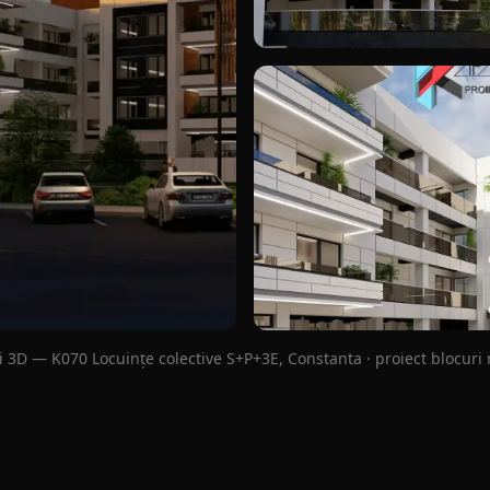
vedere spate pentru blocuri 
 3D — K070 Locuințe colective S+P+3E, Constanta · proiect blocur