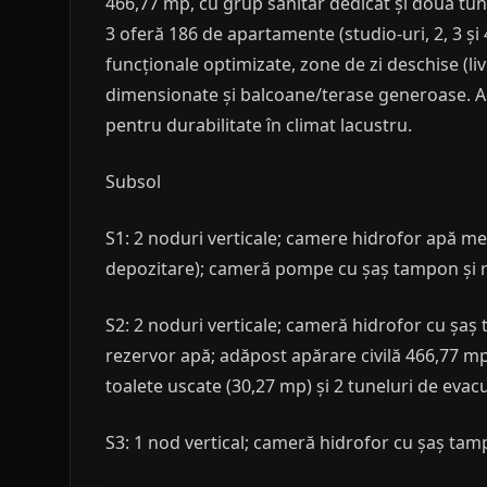
466,77 mp, cu grup sanitar dedicat și două tune
3 oferă 186 de apartamente (studio-uri, 2, 3 ș
funcționale optimizate, zone de zi deschise (liv
dimensionate și balcoane/terase generoase. Ac
pentru durabilitate în climat lacustru.
Subsol
S1: 2 noduri verticale; camere hidrofor apă m
depozitare); cameră pompe cu șaș tampon și re
S2: 2 noduri verticale; cameră hidrofor cu ș
rezervor apă; adăpost apărare civilă 466,77 m
toalete uscate (30,27 mp) și 2 tuneluri de evacu
S3: 1 nod vertical; cameră hidrofor cu șaș tamp