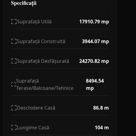
Specificații
Suprafață Utilă
17910.79
mp
Suprafață Construită
3944.07
mp
Suprafață Desfășurată
24270.82
mp
Suprafață
8494.54
Terase/Balcoane/Tehnice
mp
Deschidere Casă
86.8
m
Lungime Casă
104
m