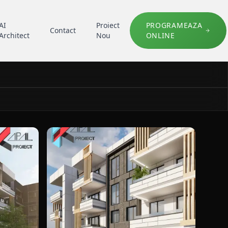
AI
Proiect
PROGRAMEAZA
Contact
Architect
Nou
ONLINE
.
ri modern K070 Locuinte colective S+P+3E in Constanta, port
detaliu fatada pentru blocuri modern K070 Locu