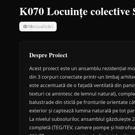
K070 Locuințe colectiv
16
vizualizări
Despre Proiect
Acest proiect este un ansamblu rezidențial mo
din 3 corpuri conectate printr-un limbaj arhite
este accentuată de o fațadă ventilată din pano
texturi ce amintesc de lemnul natural), compl
balustrade din sticlă pe fronturile orientate că
exterior și captează lumina naturală pe tot parc
La nivelul subsolurilor, ansamblul găzduiește 2
completă (TEG/TEV, camere pompe și hidrofoare