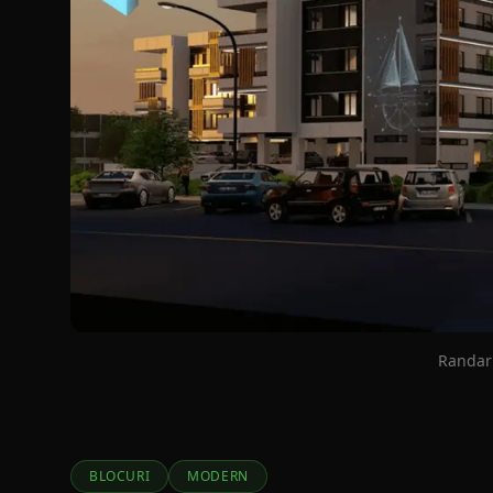
Randari
BLOCURI
MODERN