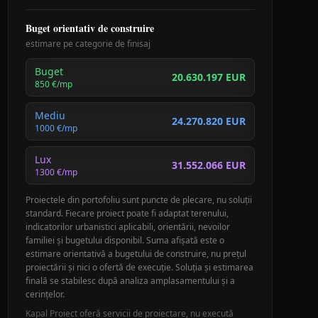
Buget orientativ de construire
estimare pe categorie de finisaj
Buget
20.630.197 EUR
850
€/mp
Mediu
24.270.820 EUR
1000
€/mp
Lux
31.552.066 EUR
1300
€/mp
Proiectele din portofoliu sunt puncte de plecare, nu soluții
standard. Fiecare proiect poate fi adaptat terenului,
indicatorilor urbanistici aplicabili, orientării, nevoilor
familiei și bugetului disponibil. Suma afișată este o
estimare orientativă a bugetului de construire, nu prețul
proiectării și nici o ofertă de execuție. Soluția și estimarea
finală se stabilesc după analiza amplasamentului și a
cerințelor.
Kapal Proiect oferă servicii de proiectare, nu execută