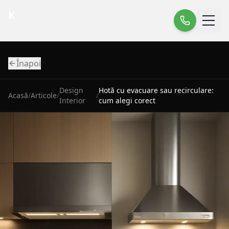
K
Înapoi
Design
Hotă cu evacuare sau recirculare:
Acasă
/
Articole
/
/
Interior
cum alegi corect