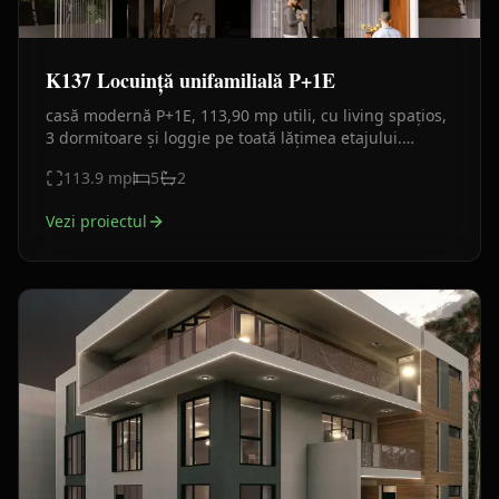
K137 Locuință unifamilială P+1E
casă modernă P+1E, 113,90 mp utili, cu living spațios,
3 dormitoare și loggie pe toată lățimea etajului.
Fațadă minimalistă alb-antracit, materiale durabile.
113.9
mp
5
2
Vezi proiectul