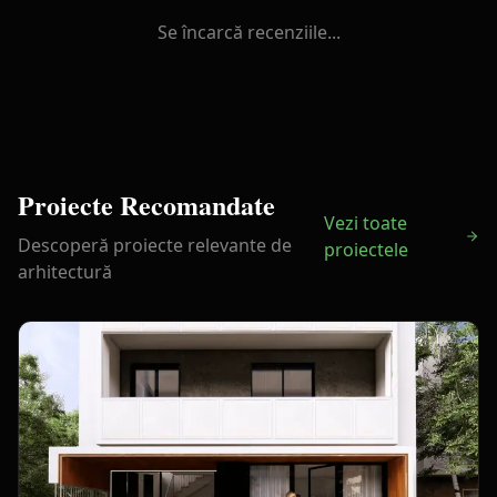
Se încarcă recenziile...
Proiecte Recomandate
Vezi toate
Descoperă proiecte relevante de
proiectele
arhitectură