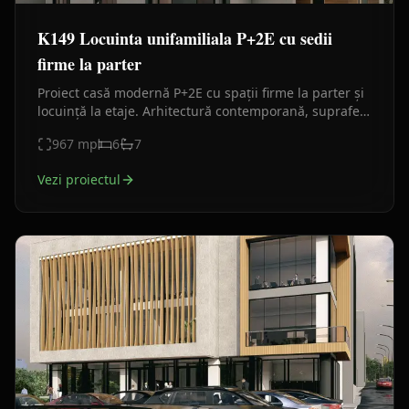
K149 Locuinta unifamiliala P+2E cu sedii
firme la parter
Proiect casă modernă P+2E cu spații firme la parter și
locuință la etaje. Arhitectură contemporană, suprafețe
mari, balcoane și funcțiune mixtă.
967
mp
6
7
Vezi proiectul