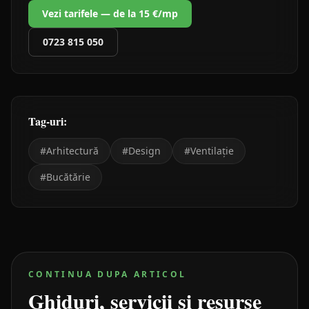
Vezi tarifele — de la 15 €/mp
0723 815 050
Tag-uri:
#
Arhitectură
#
Design
#
Ventilație
#
Bucătărie
CONTINUA DUPA ARTICOL
Ghiduri, servicii si resurse