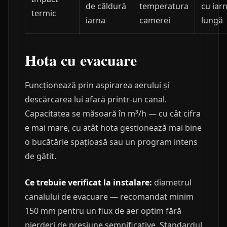
de căldură
temperatura
cu iar
termic
iarna
camerei
lungă
Hota cu evacuare
Funcționează prin aspirarea aerului și
descărcarea lui afară printr-un canal.
Capacitatea se măsoară în m³/h — cu cât cifra
e mai mare, cu atât hota gestionează mai bine
o bucătărie spațioasă sau un program intens
de gătit.
Ce trebuie verificat la instalare:
diametrul
canalului de evacuare — recomandat minim
150 mm pentru un flux de aer optim fără
pierderi de presiune semnificative. Standardul