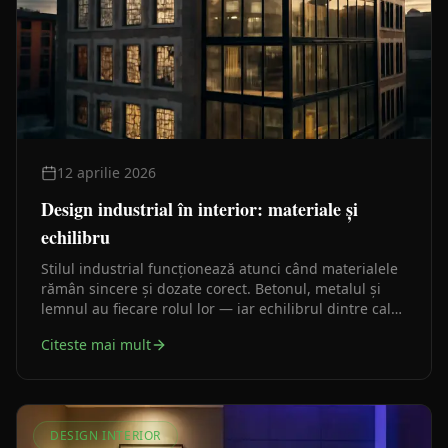
12 aprilie 2026
Design industrial în interior: materiale și
echilibru
Stilul industrial funcționează atunci când materialele
rămân sincere și dozate corect. Betonul, metalul și
lemnul au fiecare rolul lor — iar echilibrul dintre cald
și rece face diferența dintre un interior reușit și un
Citeste mai mult
decor obositor.
DESIGN INTERIOR