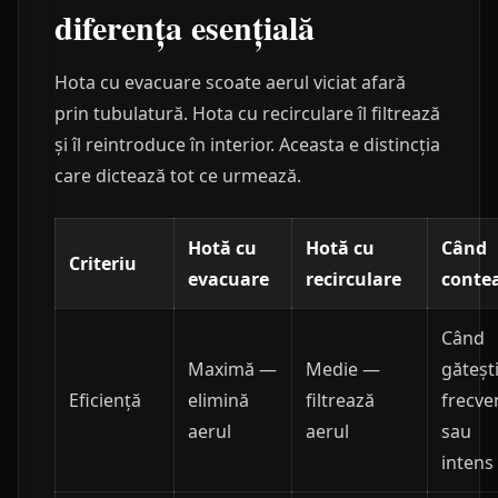
diferența esențială
Hota cu evacuare scoate aerul viciat afară
prin tubulatură. Hota cu recirculare îl filtrează
și îl reintroduce în interior. Aceasta e distincția
care dictează tot ce urmează.
Hotă cu
Hotă cu
Când
Criteriu
evacuare
recirculare
conte
Când
Maximă —
Medie —
găteșt
Eficiență
elimină
filtrează
frecve
aerul
aerul
sau
intens