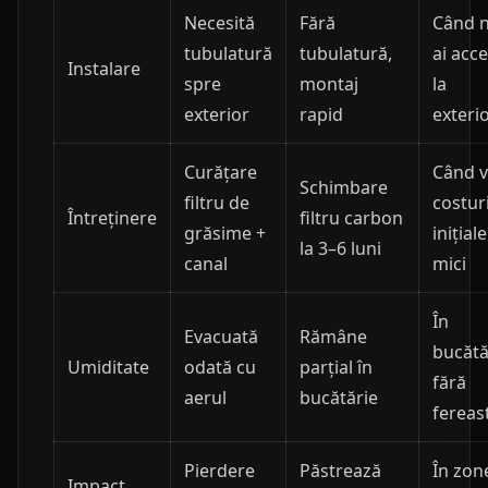
Necesită
Fără
Când 
tubulatură
tubulatură,
ai acc
Instalare
spre
montaj
la
exterior
rapid
exteri
Curățare
Când v
Schimbare
filtru de
costur
Întreținere
filtru carbon
grăsime +
inițiale
la 3–6 luni
canal
mici
În
Evacuată
Rămâne
bucătă
Umiditate
odată cu
parțial în
fără
aerul
bucătărie
fereas
Pierdere
Păstrează
În zon
Impact