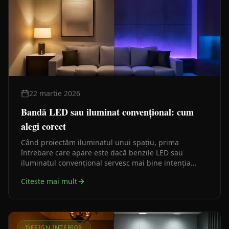
22 martie 2026
Bandă LED sau iluminat convențional: cum
alegi corect
Când proiectăm iluminatul unui spațiu, prima
întrebare care apare este dacă benzile LED sau
iluminatul convențional servesc mai bine intenția
arhitecturală. Răspunsul scurt: depinde de ce vrei să
Citeste mai mult
faci cu lumina, nu de ce e mai ieftin pe metru.
DESIGN INTERIOR