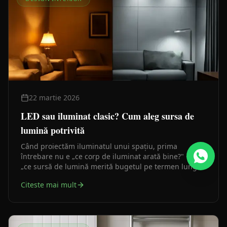
22 martie 2026
LED sau iluminat clasic? Cum aleg sursa de
lumină potrivită
Când proiectăm iluminatul unui spațiu, prima
întrebare nu e „ce corp de iluminat arată bine?" — ci
„ce sursă de lumină merită bugetul pe termen lung?".
Răspunsul depinde de câteva criterii clare, pe care le
Citeste mai mult
analizez mai jos.