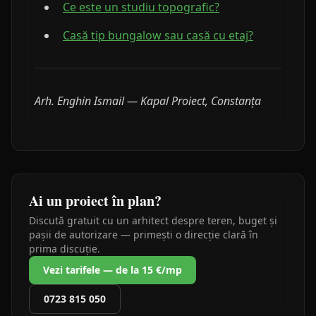
Ce este un studiu topografic?
Casă tip bungalow sau casă cu etaj?
Arh. Enghin Ismail — Kapal Proiect, Constanța
Ai un proiect în plan?
Discută gratuit cu un arhitect despre teren, buget și
pașii de autorizare — primești o direcție clară în
prima discuție.
Vezi tarifele — de la 15 €/mp
0723 815 050