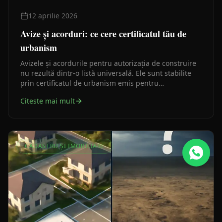
12 aprilie 2026
Avize și acorduri: ce cere certificatul tău de
urbanism
Avizele și acordurile pentru autorizația de construire
nu rezultă dintr-o listă universală. Ele sunt stabilite
prin certificatul de urbanism emis pentru
amplasamentul tău concret. Înțelegerea acestei logici
Citeste mai mult
îți economisește timp și bani încă din prima zi.
CADASTRU ȘI IMOBILIARE