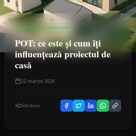
CADASTRU ȘI IMOBILIARE
POT: ce este și cum îți
influențează proiectul de
casă
22 martie 2026
Distribuie: