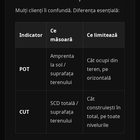
Mulți clienți îi confundă. Diferența esențială:
Ce
Indicator
Ce limitează
măsoară
Amprenta
Cât ocupi din
la sol /
POT
teren, pe
suprafața
orizontală
terenului
Cât
SCD totală /
construiești în
CUT
suprafața
total, pe toate
terenului
nivelurile