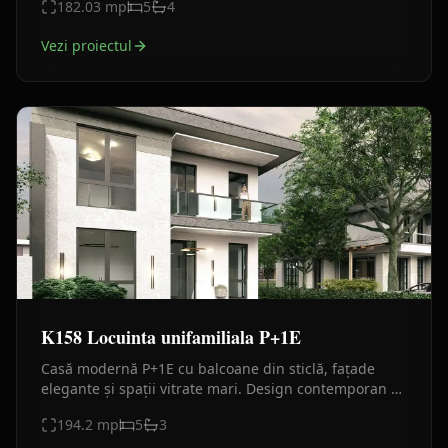
182.03
mp
5
4
Vezi proiectul
K158 Locuinta unifamiliala P+1E
Casă modernă P+1E cu balcoane din sticlă, fațade
elegante și spații vitrate mari. Design contemporan și
compartimentare eficientă.
194.2
mp
5
3