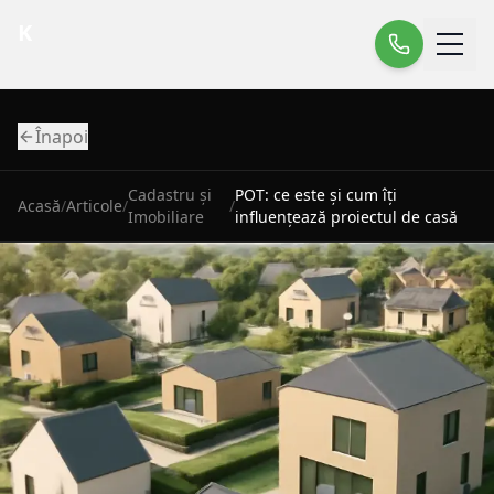
K
Înapoi
Cadastru și
POT: ce este și cum îți
Acasă
/
Articole
/
/
Imobiliare
influențează proiectul de casă