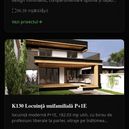
design minimalist, compartimentare optimă și fațade
premium din piatră, HPL și tencuială decorativă.
96.38
mp
3
3
Vezi proiectul
K130 Locuință unifamilială P+1E
locuință modernă P+1E, 182.03 mp utili, cu birou de
profesiuni liberale la parter, vitraje pe înălțimea
nivelului, sticlă, finisaje lemn/beton.