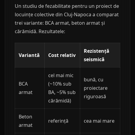
Un studiu de fezabilitate pentru un proiect de
locuințe colective din Cluj-Napoca a comparat
trei variante: BCA armat, beton armat și
cărămidă. Rezultatele:
Rezistență
Variantă
Cost relativ
seismică
cel mai mic
bună, cu
BCA
(~10% sub
proiectare
armat
BA, ~5% sub
riguroasă
cărămidă)
Beton
referință
cea mai mare
armat