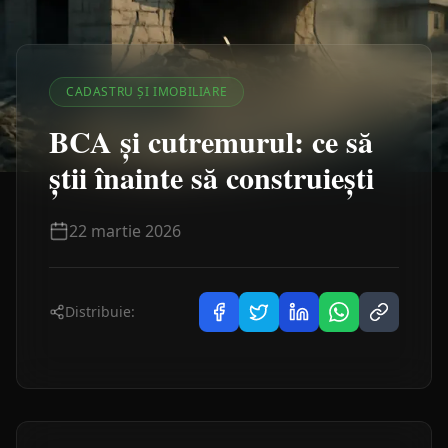
CADASTRU ȘI IMOBILIARE
BCA și cutremurul: ce să
știi înainte să construiești
22 martie 2026
Distribuie: