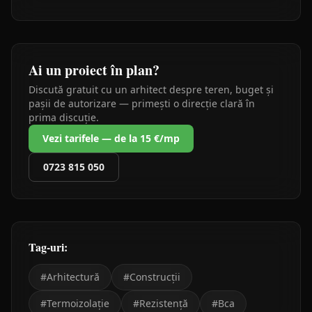
Ai un proiect în plan?
Discută gratuit cu un arhitect despre teren, buget și
pașii de autorizare — primești o direcție clară în
prima discuție.
Vezi tarifele — de la 15 €/mp
0723 815 050
Tag-uri:
#
Arhitectură
#
Construcții
#
Termoizolație
#
Rezistență
#
Bca