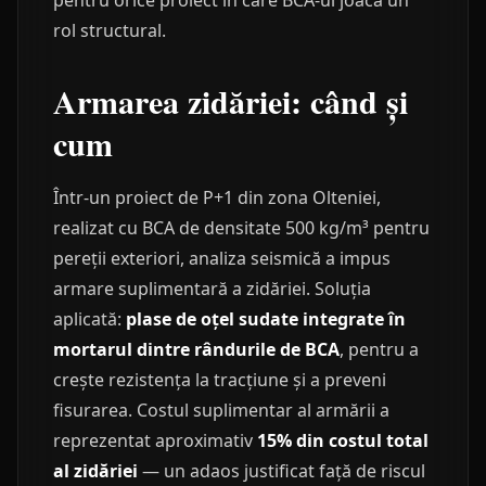
pentru orice proiect în care BCA-ul joacă un
rol structural.
Armarea zidăriei: când și
cum
Într-un proiect de P+1 din zona Olteniei,
realizat cu BCA de densitate 500 kg/m³ pentru
pereții exteriori, analiza seismică a impus
armare suplimentară a zidăriei. Soluția
aplicată:
plase de oțel sudate integrate în
mortarul dintre rândurile de BCA
, pentru a
crește rezistența la tracțiune și a preveni
fisurarea. Costul suplimentar al armării a
reprezentat aproximativ
15% din costul total
al zidăriei
— un adaos justificat față de riscul