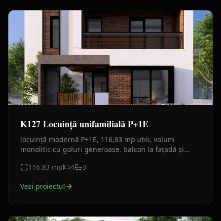
K127 Locuință unifamilială P+1E
locuință modernă P+1E, 116,83 mp utili, volum
monolitic cu goluri generoase, balcon la fațadă și
terasă în spate. Plan funcțional clar, finisaje actuale.
116.83
mp
4
3
Vezi proiectul