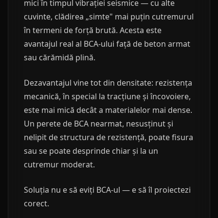
mici în timpul vibrației seismice — cu alte
cuvinte, clădirea „simte" mai puțin cutremurul
în termeni de forță brută. Acesta este
avantajul real al BCA-ului față de beton armat
sau cărămidă plină.
Dezavantajul vine tot din densitate: rezistența
mecanică, în special la tracțiune și încovoiere,
este mai mică decât a materialelor mai dense.
Un perete de BCA nearmat, nesusținut și
nelipit de structura de rezistență, poate fisura
sau se poate desprinde chiar și la un
cutremur moderat.
Soluția nu e să eviți BCA-ul — e să îl proiectezi
corect.