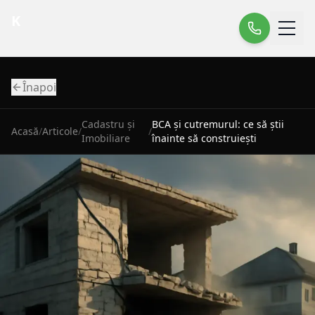
K
Înapoi
Cadastru și
BCA și cutremurul: ce să știi
Acasă
/
Articole
/
/
Imobiliare
înainte să construiești