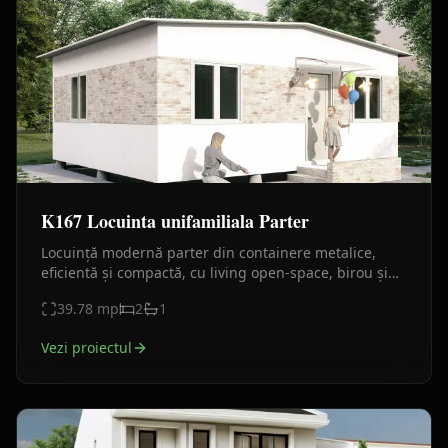
K167 Locuinta unifamiliala Parter
Locuință modernă parter din containere metalice,
eficientă și compactă, cu living open-space, birou și
finisaje contemporane.
39.78
mp
2
1
Vezi proiectul