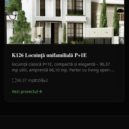
K126 Locuință unifamilială P+1E
locuință clasică P+1E, compactă și elegantă – 96,37
mp utili, amprentă 66,10 mp. Parter cu living open-
space și birou, etaj cu 3 camere. Fațade alb-bej.
96.37
mp
5
2
Vezi proiectul