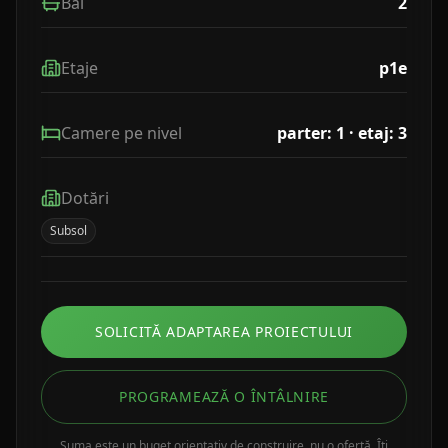
Băi
2
Etaje
p1e
Camere pe nivel
parter: 1 · etaj: 3
Dotări
Subsol
SOLICITĂ ADAPTAREA PROIECTULUI
PROGRAMEAZĂ O ÎNTÂLNIRE
Suma este un buget orientativ de construire, nu o ofertă. Îți