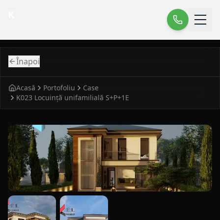
K
Înapoi
Acasă
Portofoliu
Case
K023 Locuință unifamilială S+P+1E
fatada principala pentru case modern K023 Locuinta unifa
vedere laterala pentru case modern K023 Locuinta unifami
detaliu fatada pentru case modern K023 Loc