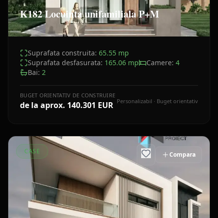
K182 Locuinta unifamiliala P+M
Suprafata construita:
65.55
mp
Suprafata desfasurata:
165.06
mp
Camere:
4
Bai:
2
BUGET ORIENTATIV DE CONSTRUIRE
Personalizabil · Buget orientativ
de la aprox.
140.301 EUR
CASE
Compara