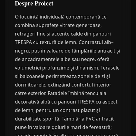
Despre Proiect
O locuință individuală contemporană ce
combină suprafețe vitrate generoase,
retrageri fine și accente calde din panouri
TRESPA cu textură de lemn. Contrastul alb–
negru, pus în valoare de tâmplăriile antracit și
de ancadramentele albe sau negre, oferă
volumetriei profunzime și dinamism. Terasele
și balcoanele perimetrează zonele de zi și
dormitoarele, extinzând confortul interior
către exterior. Fațadele îmbină tencuiala
decorativă albă cu panouri TRESPA cu aspect
de lemn, pentru un contrast plăcut și
durabilitate sporită. Tâmplăria PVC antracit
pune în valoare golurile mari de fereastră;
ancadramentele în alb sau negru conturează