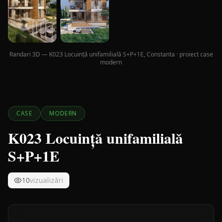
Randari 3D — K023 Locuință unifamilială S+P+1E, Constanta · proiect case
modern
CASE
MODERN
K023 Locuință unifamilială
S+P+1E
10
vizualizări