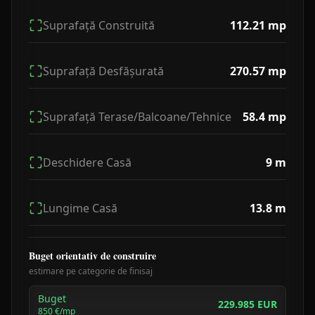
Suprafață Construită
112.21
mp
Suprafață Desfășurată
270.57
mp
Suprafață Terase/Balcoane/Tehnice
58.4
mp
Deschidere Casă
9
m
Lungime Casă
13.8
m
Buget orientativ de construire
estimare pe categorie de finisaj
Buget
229.985 EUR
850
€/mp