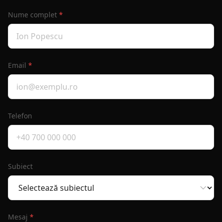
Nume complet
*
Email
*
Telefon
Subiect
Mesaj
*