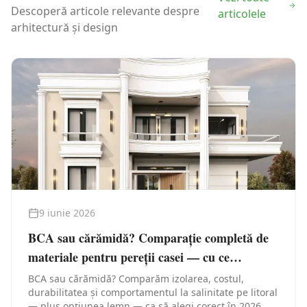
Descoperă articole relevante despre
articolele
arhitectură și design
9 iunie 2026
BCA sau cărămidă? Comparație completă de
materiale pentru pereții casei — cu ce
construiești în Constanța
BCA sau cărămidă? Comparăm izolarea, costul,
durabilitatea și comportamentul la salinitate pe litoral
— plus opțiunea lemn — ca să alegi corect în 2026.