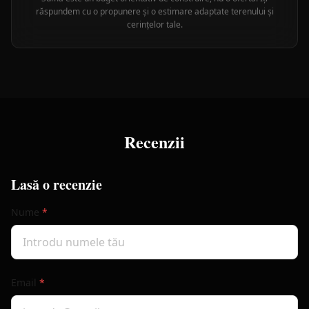
răspundem cu o propunere și o estimare adaptate terenului și
cerințelor tale.
Recenzii
Lasă o recenzie
Nume
*
Email
*