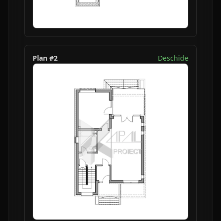
Plan #
2
Deschide