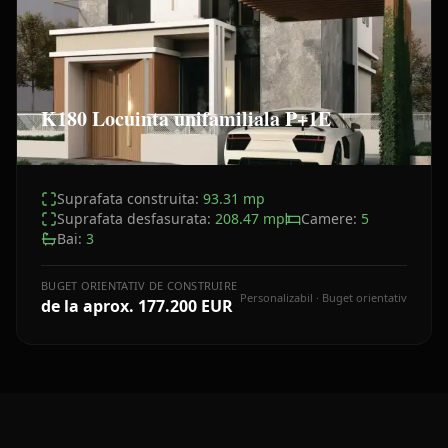
K180 Locuinta unifamiliala P+1E
Suprafata construita:
93.31
mp
Suprafata desfasurata:
208.47
mp
Camere:
5
Bai:
3
BUGET ORIENTATIV DE CONSTRUIRE
Personalizabil · Buget orientativ
de la aprox.
177.200 EUR