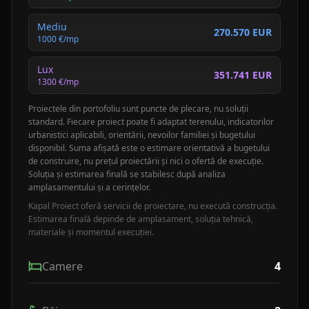
Mediu
270.570 EUR
1000
€/mp
Lux
351.741 EUR
1300
€/mp
Proiectele din portofoliu sunt puncte de plecare, nu soluții
standard. Fiecare proiect poate fi adaptat terenului, indicatorilor
urbanistici aplicabili, orientării, nevoilor familiei și bugetului
disponibil. Suma afișată este o estimare orientativă a bugetului
de construire, nu prețul proiectării și nici o ofertă de execuție.
Soluția și estimarea finală se stabilesc după analiza
amplasamentului și a cerințelor.
Kapal Proiect oferă servicii de proiectare, nu execută construcția.
Estimarea finală depinde de amplasament, soluția tehnică,
materiale și momentul execuției.
Camere
4