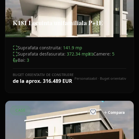
K181 Locuinta unifamiliala P+1E
Suprafata construita:
141.9
mp
Suprafata desfasurata:
372.34
mp
Camere:
5
Bai:
3
BUGET ORIENTATIV DE CONSTRUIRE
Personalizabil · Buget orientativ
de la aprox.
316.489 EUR
CASE
Compara