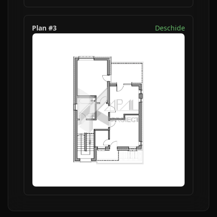
Plan #
3
Deschide