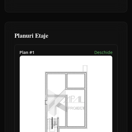
Planuri Etaje
Plan #
1
Deschide