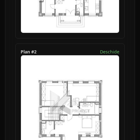
Plan #
2
Deschide