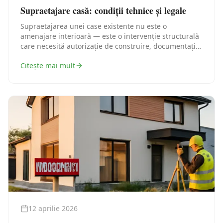
Supraetajare casă: condiții tehnice și legale
Supraetajarea unei case existente nu este o
amenajare interioară — este o intervenție structurală
care necesită autorizație de construire, documentație
tehnică și, în cele mai multe cazuri, o verificare
Citește mai mult
structurală serioasă. Iată traseul legal corect, pas cu
pas.
12 aprilie 2026