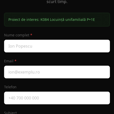
scurt timp.
Proiect de interes:
K084 Locuință unifamilială P+1E
Nume complet
*
Email
*
Telefon
Subiect