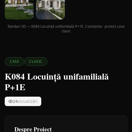
Randari 3D — K084 Locuință unifamilială P+1E, Constanta · proiect case
clasic
CASE
CLASIC
K084 Locuință unifamilială
P+1E
24
vizualizări
Despre Proiect