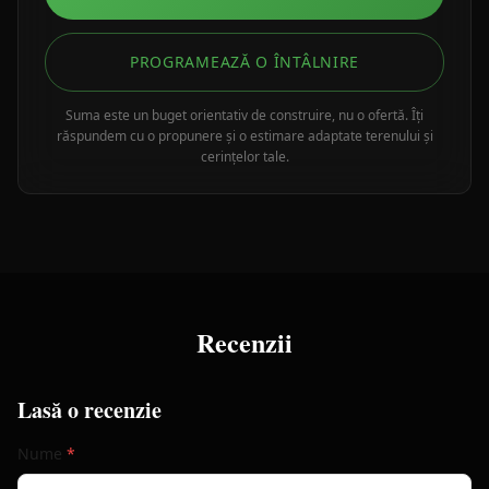
PROGRAMEAZĂ O ÎNTÂLNIRE
Suma este un buget orientativ de construire, nu o ofertă. Îți
răspundem cu o propunere și o estimare adaptate terenului și
cerințelor tale.
Recenzii
Lasă o recenzie
Nume
*