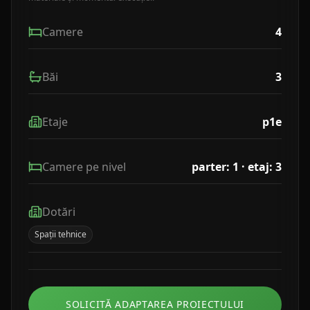
Camere
4
Băi
3
Etaje
p1e
Camere pe nivel
parter: 1 · etaj: 3
Dotări
Spații tehnice
SOLICITĂ ADAPTAREA PROIECTULUI