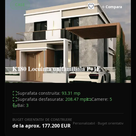
CASE
Compara
K180 Locuinta unifamiliala P+1E
Suprafata construita:
93.31
mp
Suprafata desfasurata:
208.47
mp
Camere:
5
Bai:
3
BUGET ORIENTATIV DE CONSTRUIRE
Personalizabil · Buget orientativ
de la aprox.
177.200 EUR