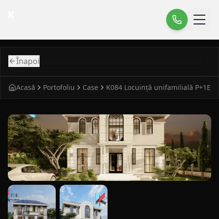
K
Înapoi
Acasă
Portofoliu
Case
K084 Locuință unifamilială P+1E
fatada principala pentru case clasic K084 Locuinta unifami
vedere laterala pentru case clasic K084 Locuinta unifamili
detaliu fatada pentru case clasic K084 Locui