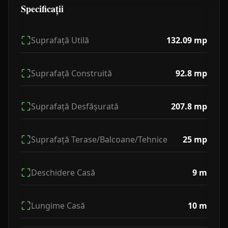
Specificații
Suprafață Utilă
132.09
mp
Suprafață Construită
92.8
mp
Suprafață Desfășurată
207.8
mp
Suprafață Terase/Balcoane/Tehnice
25
mp
Deschidere Casă
9
m
Lungime Casă
10
m