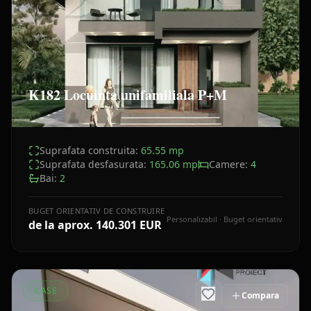
K182 Locuinta unifamiliala P+M
Suprafata construita:
65.55
mp
Suprafata desfasurata:
165.06
mp
Camere:
4
Bai:
2
BUGET ORIENTATIV DE CONSTRUIRE
Personalizabil · Buget orientativ
de la aprox.
140.301 EUR
CASE
Compara