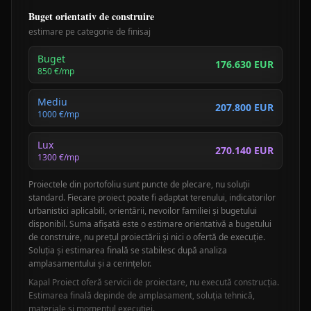
Buget orientativ de construire
estimare pe categorie de finisaj
Buget
176.630 EUR
850
€/mp
Mediu
207.800 EUR
1000
€/mp
Lux
270.140 EUR
1300
€/mp
Proiectele din portofoliu sunt puncte de plecare, nu soluții
standard. Fiecare proiect poate fi adaptat terenului, indicatorilor
urbanistici aplicabili, orientării, nevoilor familiei și bugetului
disponibil. Suma afișată este o estimare orientativă a bugetului
de construire, nu prețul proiectării și nici o ofertă de execuție.
Soluția și estimarea finală se stabilesc după analiza
amplasamentului și a cerințelor.
Kapal Proiect oferă servicii de proiectare, nu execută construcția.
Estimarea finală depinde de amplasament, soluția tehnică,
materiale și momentul execuției.