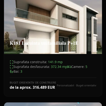
K181 Locuinta unifamiliala P+1E
Suprafata construita:
141.9
mp
Suprafata desfasurata:
372.34
mp
Camere:
5
Bai:
3
BUGET ORIENTATIV DE CONSTRUIRE
Personalizabil · Buget orientativ
de la aprox.
316.489 EUR