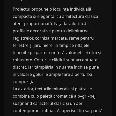
Proiectul propune o locuință individuală
compactă și elegantă, cu arhitectură clasică
atent proporționată. Fațada valorifică
profilele decorative pentru delimitarea
registrelor, cornișa marcată, rame pentru
ferestre și jardiniere, în timp ce riflajele
tencuite pe parter conferă volumetriei ritm și
robustețe. Colțurile clădirii sunt accentuate
discret, iar tâmplăria în nuanțe închise pune
în valoare golurile ample fără a perturba
compoziția.
La exterior, texturile minerale și piatra se
combină cu o paletă cromatică alb–gri–bej,
susținând caracterul clasic și un aer
contemporan, rafinat. Acoperișul tip șarpantă