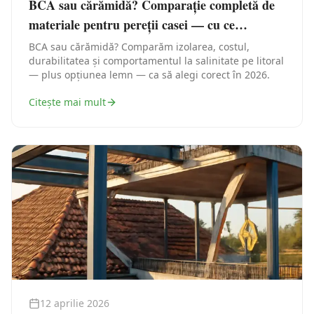
BCA sau cărămidă? Comparație completă de
materiale pentru pereții casei — cu ce
construiești în Constanța
BCA sau cărămidă? Comparăm izolarea, costul,
durabilitatea și comportamentul la salinitate pe litoral
— plus opțiunea lemn — ca să alegi corect în 2026.
Citește mai mult
12 aprilie 2026