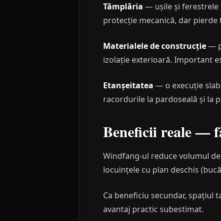
Tâmplăria
— ușile și ferestrele
protecție mecanică, dar pierde 
Materialele de construcție
— pe
izolație exterioară. Important e
Etanșeitatea
— o execuție slab 
racordurile la pardoseală și la p
Beneficii reale — f
Windfang-ul reduce volumul de ae
locuințele cu plan deschis (bucă
Ca beneficiu secundar, spațiul 
avantaj practic subestimat.