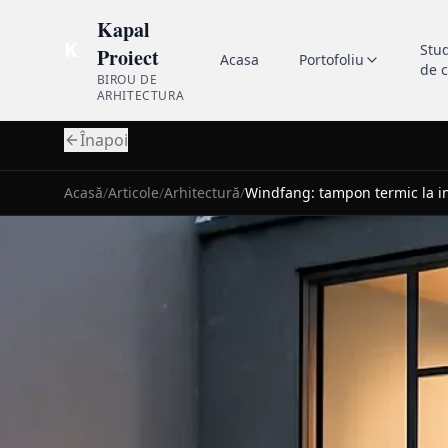
Kapal
K
Stu
Proiect
Acasa
Portofoliu
de 
BIROU DE
ARHITECTURA
Înapoi
Acasă
/
Articole
/
Arhitectură
/
Windfang: tampon termic la in