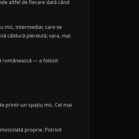
unde altfel de fiecare dată când
u mic, intermediar, care se
ină căldură pierdută; vara, mai
lă românească — a folosit
te printr-un spațiu mic. Cel mai
moizolată proprie. Potrivit