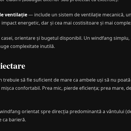
e ventilație
— include un sistem de ventilație mecanică, u
impact energetic, dar și cea mai costisitoare și mai complex
asei, orientare și bugetul disponibil. Un windfang simplu,
uge complexitate inutilă.
iectare
trebuie să fie suficient de mare ca ambele uși să nu poată f
ișca confortabil. Prea mic, pierde eficiența; prea mare, devi
indfang orientat spre direcția predominantă a vântului (de
 ca barieră.