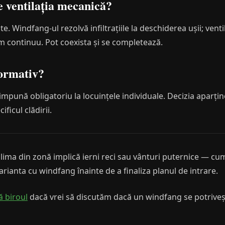
e ventilația mecanică?
te. Windfang-ul rezolvă infiltrațiile la deschiderea ușii; ven
gim continuu. Pot coexista și se completează.
normativ?
impună obligatoriu la locuințele individuale. Decizia aparține
ificul clădirii.
clima din zonă implică ierni reci sau vânturi puternice — cu
arianta cu windfang înainte de a finaliza planul de intrare.
 biroul
dacă vrei să discutăm dacă un windfang se potriveșt