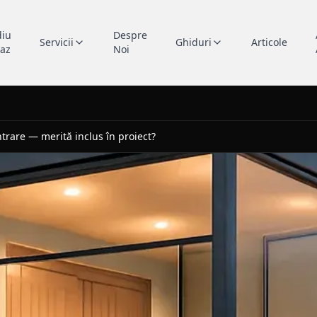
diu
Despre
Servicii
Ghiduri
Articole
caz
Noi
trare — merită inclus în proiect?