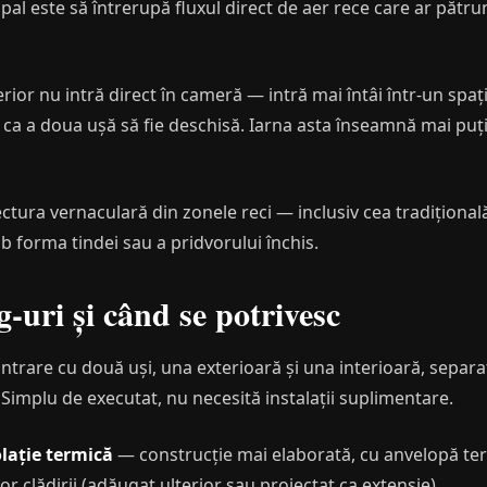
incipal este să întrerupă fluxul direct de aer rece care ar pătr
ior nu intră direct în cameră — intră mai întâi într-un spați
e ca a doua ușă să fie deschisă. Iarna asta înseamnă mai puț
ctura vernaculară din zonele reci — inclusiv cea tradiționa
b forma tindei sau a pridvorului închis.
-uri și când se potrivesc
ntrare cu două uși, una exterioară și una interioară, separa
. Simplu de executat, nu necesită instalații suplimentare.
olație termică
— construcție mai elaborată, cu anvelopă ter
r clădirii (adăugat ulterior sau proiectat ca extensie).