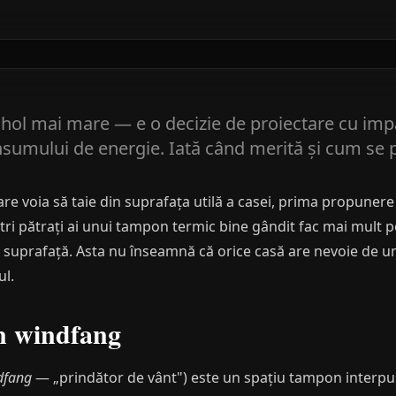
hol mai mare — e o decizie de proiectare cu imp
nsumului de energie. Iată când merită și cum se 
re voia să taie din suprafața utilă a casei, prima propunere
etri pătrați ai unui tampon termic bine gândit fac mai mult p
i suprafață. Asta nu înseamnă că orice casă are nevoie de un
ul.
un windfang
dfang
— „prindător de vânt") este un spațiu tampon interpus