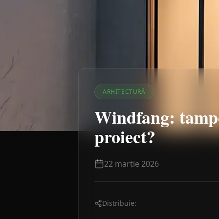
ARHITECTURĂ
Windfang: tampo
proiect?
22 martie 2026
Distribuie: