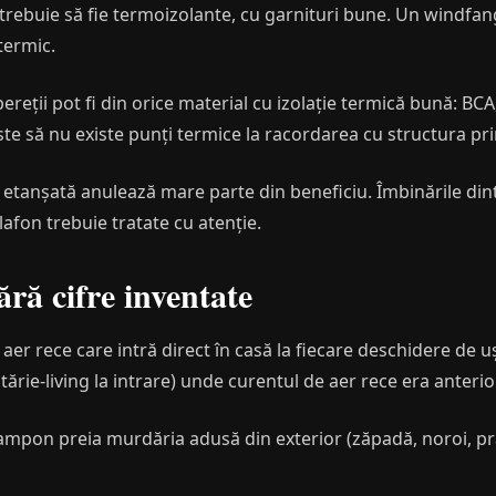
 trebuie să fie termoizolante, cu garnituri bune. Un windfa
termic.
reții pot fi din orice material cu izolație termică bună: BC
ste să nu existe punți termice la racordarea cu structura pri
etanșată anulează mare parte din beneficiu. Îmbinările dintr
lafon trebuie tratate cu atenție.
ără cifre inventate
r rece care intră direct în casă la fiecare deschidere de uș
tărie-living la intrare) unde curentul de aer rece era anteri
tampon preia murdăria adusă din exterior (zăpadă, noroi, pr