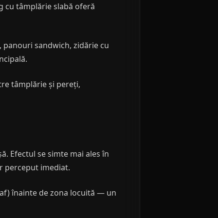
ng cu tâmplărie slabă oferă
A, panouri sandwich, zidărie cu
ncipală.
e tâmplărie și pereți,
ă. Efectul se simte mai ales în
or perceput imediat.
af) înainte de zona locuită — un