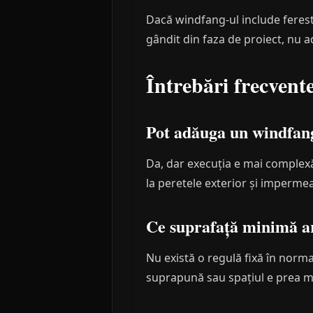
Dacă windfang-ul include ferest
gândit din faza de proiect, nu a
Întrebări frecvent
Pot adăuga un windfang
Da, dar execuția e mai complexă
la peretele exterior și impermea
Ce suprafață minimă a
Nu există o regulă fixă în norma
suprapună sau spațiul e prea mi