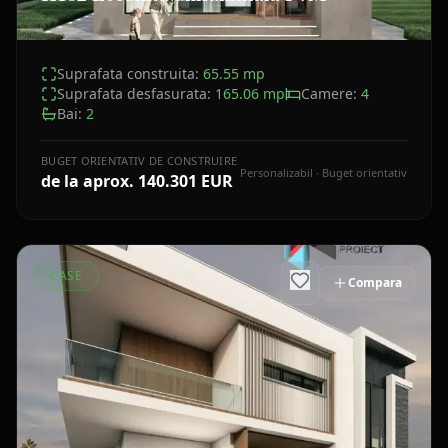
Suprafata construita:
65.55
mp
Suprafata desfasurata:
165.06
mp
Camere:
4
Bai:
2
BUGET ORIENTATIV DE CONSTRUIRE
Personalizabil · Buget orientativ
de la aprox.
140.301 EUR
CASE
Compara