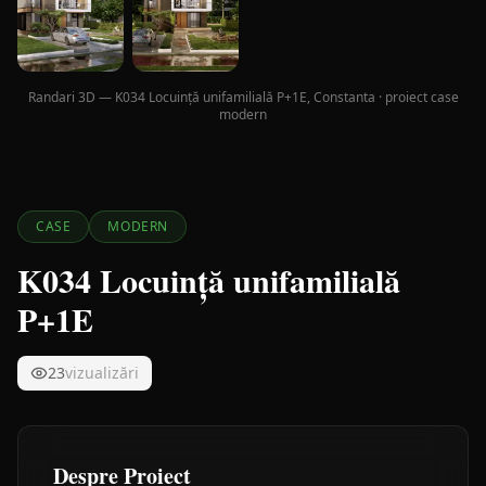
Randari 3D — K034 Locuință unifamilială P+1E, Constanta · proiect case
modern
CASE
MODERN
K034 Locuință unifamilială
P+1E
23
vizualizări
Despre Proiect