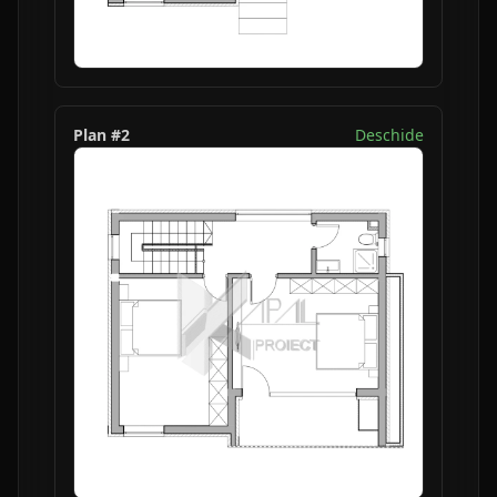
Plan #
2
Deschide