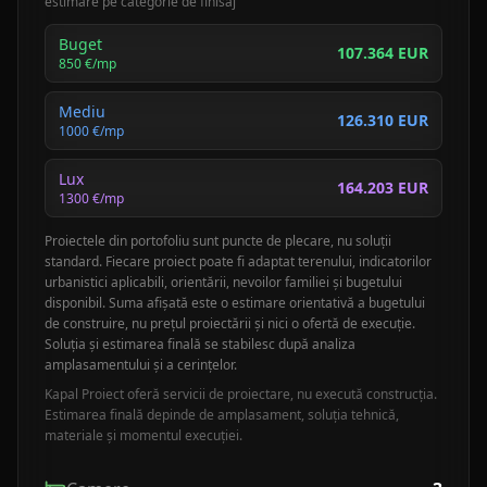
estimare pe categorie de finisaj
Buget
107.364 EUR
850
€/mp
Mediu
126.310 EUR
1000
€/mp
Lux
164.203 EUR
1300
€/mp
Proiectele din portofoliu sunt puncte de plecare, nu soluții
standard. Fiecare proiect poate fi adaptat terenului, indicatorilor
urbanistici aplicabili, orientării, nevoilor familiei și bugetului
disponibil. Suma afișată este o estimare orientativă a bugetului
de construire, nu prețul proiectării și nici o ofertă de execuție.
Soluția și estimarea finală se stabilesc după analiza
amplasamentului și a cerințelor.
Kapal Proiect oferă servicii de proiectare, nu execută construcția.
Estimarea finală depinde de amplasament, soluția tehnică,
materiale și momentul execuției.