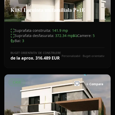
K181 Locuinta unifamiliala P+1E
Suprafata construita:
141.9
mp
Suprafata desfasurata:
372.34
mp
Camere:
5
Bai:
3
BUGET ORIENTATIV DE CONSTRUIRE
Personalizabil · Buget orientativ
de la aprox.
316.489 EUR
CASE
Compara