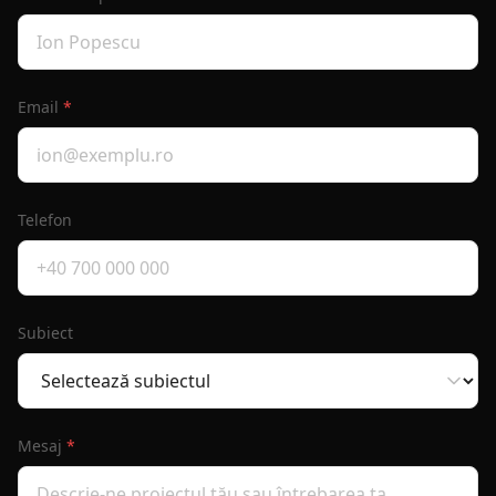
Email
*
Telefon
Subiect
Mesaj
*