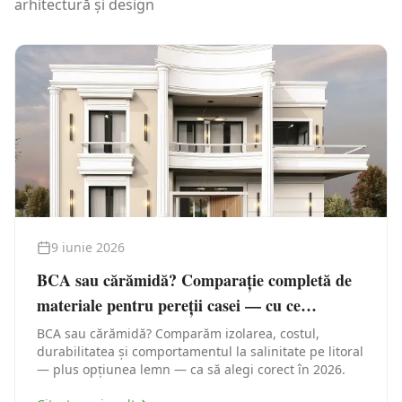
arhitectură și design
9 iunie 2026
BCA sau cărămidă? Comparație completă de
materiale pentru pereții casei — cu ce
construiești în Constanța
BCA sau cărămidă? Comparăm izolarea, costul,
durabilitatea și comportamentul la salinitate pe litoral
— plus opțiunea lemn — ca să alegi corect în 2026.