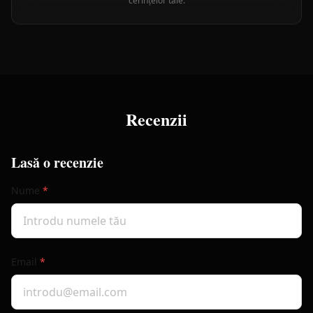
cerințelor tale.
Recenzii
Lasă o recenzie
Nume
*
Email
*