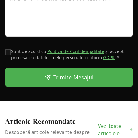
Sunt de acord cu
Politica de Confidențialitate
și accept
procesarea datelor mele personale conform
GDPR
. *
Trimite Mesajul
Articole Recomandate
Vezi toate
Descoperă articole relevante despre
articolele