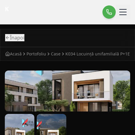
K
Înapoi
Acasă
Portofoliu
Case
K034 Locuință unifamilială P+1E
fatada principala pentru case modern K034 Locuinta unifa
vedere laterala pentru case modern K034 Locuinta unifami
detaliu fatada pentru case modern K034 Loc