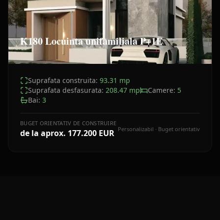
K180 Locuinta unifamiliala P+1E
Suprafata construita:
93.31
mp
Suprafata desfasurata:
208.47
mp
Camere:
5
Bai:
3
BUGET ORIENTATIV DE CONSTRUIRE
Personalizabil · Buget orientativ
de la aprox.
177.200 EUR