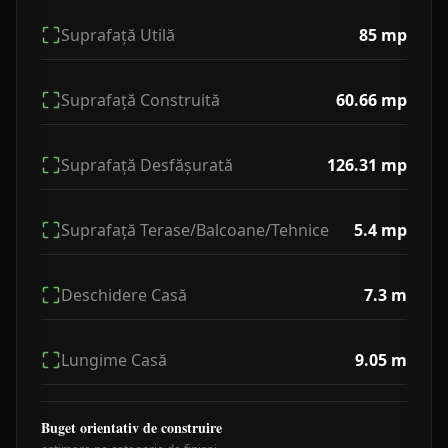
Suprafață Utilă
85
mp
Suprafață Construită
60.66
mp
Suprafață Desfășurată
126.31
mp
Suprafață Terase/Balcoane/Tehnice
5.4
mp
Deschidere Casă
7.3
m
Lungime Casă
9.05
m
Buget orientativ de construire