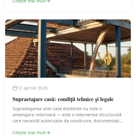
Citește mai mult
12 aprilie 2026
Supraetajare casă: condiții tehnice și legale
Supraetajarea unei case existente nu este o
amenajare interioară — este o intervenție structurală
care necesită autorizație de construire, documentație
tehnică și, în cele mai multe cazuri, o verificare
Citește mai mult
structurală serioasă. Iată traseul legal corect, pas cu