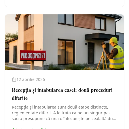
pas.
12 aprilie 2026
Recepția și intabularea casei: două proceduri
diferite
Recepția și intabularea sunt două etape distincte,
reglementate diferit. A le trata ca pe un singur pas
sau a presupune că una o înlocuiește pe cealaltă duce
la blocaje administrative care pot întârzia ani de zile