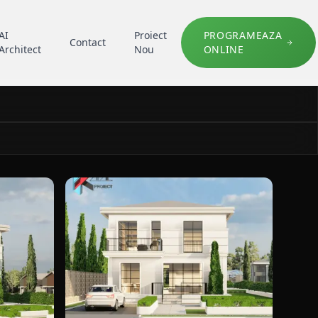
AI
Proiect
PROGRAMEAZA
Contact
Architect
Nou
ONLINE
lasic K121 Locuinta unifamiliala P+1E in Constanta, portofol
detaliu fatada pentru case clasic K121 Locuinta 