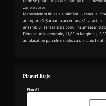
unde se poate privi către livingul de la nivelul 
zonele casei.
Materialele și finisajele pământii – tencuieli fi
atemporală. Șarpanta accentuează caracterul c
ansamblul. Terasa și balconul însumează 19,95 
Dimensiunile generale, 11,85 m lungime și 8,85
amplasat pe parcele uzuale, cu un raport optim 
Planuri Etaje
Plan #
1