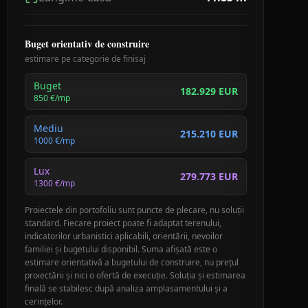
Buget orientativ de construire
estimare pe categorie de finisaj
Buget
182.929 EUR
850
€/mp
Mediu
215.210 EUR
1000
€/mp
Lux
279.773 EUR
1300
€/mp
Proiectele din portofoliu sunt puncte de plecare, nu soluții
standard. Fiecare proiect poate fi adaptat terenului,
indicatorilor urbanistici aplicabili, orientării, nevoilor
familiei și bugetului disponibil. Suma afișată este o
estimare orientativă a bugetului de construire, nu prețul
proiectării și nici o ofertă de execuție. Soluția și estimarea
finală se stabilesc după analiza amplasamentului și a
cerințelor.