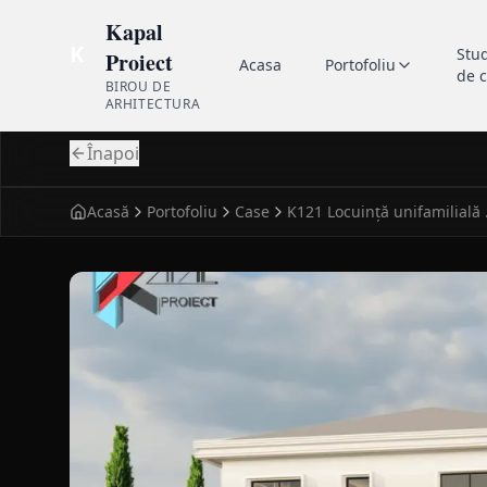
Kapal
K
Stu
Proiect
Acasa
Portofoliu
de 
BIROU DE
ARHITECTURA
Înapoi
Acasă
Portofoliu
Case
K121 
fatada principala pentru case clasic K121 Locuinta 