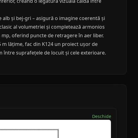
inferior, creând o legătură vizuală caldă între
ne alb și bej-gri – asigură o imagine coerentă și
lasic al volumetriei și completează armonios
mp, oferind puncte de retragere în aer liber.
 m lățime, fac din K124 un proiect ușor de
între suprafețele de locuit și cele exterioare.
Deschide