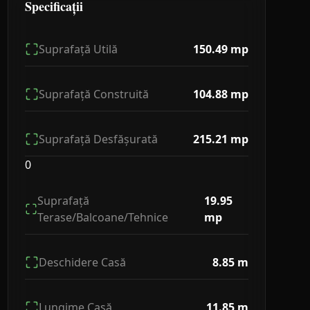
Specificații
Suprafață Utilă
150.49
mp
Suprafață Construită
104.88
mp
Suprafață Desfășurată
215.21
mp
0
Suprafață
19.95
Terase/Balcoane/Tehnice
mp
Deschidere Casă
8.85
m
Lungime Casă
11.85
m