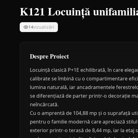
K121 Locuință unifamili
14
vizualizări
Despre Proiect
Locuință clasică P+1E echilibrată, în care elega
calibrate se îmbină cu o compartimentare eficien
lumina naturală, iar ancadramentele ferestrelor
se diferențiază de parter printr-o decorație m
neîncărcată.
Cu o amprentă de 104,88 mp și o suprafață uti
pentru o familie modernă care apreciază stilul 
exterior printr-o terasă de 8,44 mp, iar la etaj