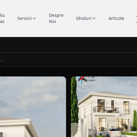
diu
Despre
Servicii
Ghiduri
Articole
caz
Noi
Locuință unifamilială P+1E
unifamiliala P+1E in Constanta, portofoliu Kapal Proiect.
vedere laterala pentru case c