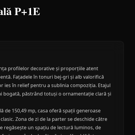
ală P+1E
nța profilelor decorative și proporțiile atent
tă. Fațadele în tonuri bej-gri și alb valorifică
 ies în relief pentru a sublinia compoziția. Etajul
ai bogată, păstrând totuși o ornamentație clară și
lă de 150,49 mp, casa oferă spații generoase
clasic. Zona de zi de la parter se deschide către
 se regăsește un spațiu de lectură luminos, de