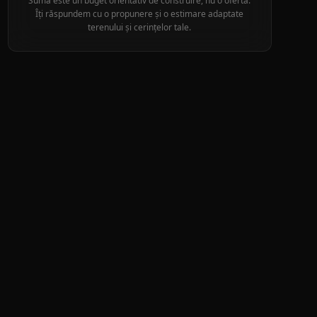
Suma este un buget orientativ de construire, nu o ofertă.
Îți răspundem cu o propunere și o estimare adaptate
terenului și cerințelor tale.