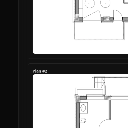
Plan #
2