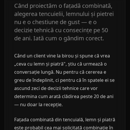
Când proiectăm o fațadă combinată,
alegerea tencuielii, lemnului și pietrei
nu e o chestiune de gust — e o
decizie tehnică cu consecințe pe 50
de ani. Iată cum o gândim corect.
Când un client vine la birou și spune că vrea
„ceva cu lemn și piatră", știu că urmează o
conversație lungă. Nu pentru că cererea e
greu de îndeplinit, ci pentru că în spatele ei se
ascund zeci de decizii tehnice care vor
determina cum arată clădirea peste 20 de ani
— nu doar la recepție.
Fațada combinată din tencuială, lemn și piatră
este probabil cea mai solicitată combinație în