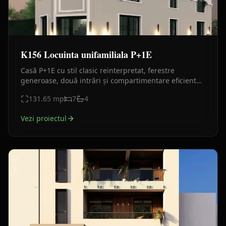
K156 Locuinta unifamiliala P+1E
Casă P+1E cu stil clasic reinterpretat, ferestre
generoase, două intrări și compartimentare eficientă.
Proiect elegant, compact și luminos.
131.65
mp
7
4
Vezi proiectul