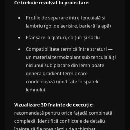
Ce trebuie rezolvat la proiectare:
Profile de separare între tencuială și
lambriu (gol de aerisire, barieră la apă)
Etanșare la glafuri, colțuri și soclu
Compatibilitate termică între straturi —
un material termoizolant sub tencuială și
niciunul sub placare din lemn poate
genera gradient termic care
condensează umiditate în spatele
lemnului
Vizualizare 3D înainte de execuție:
recomandată pentru orice fațadă combinată
complexă. Identifică conflictele de detaliu
înainte să fie prea târziu de schimbat.