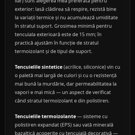
var) sunt alegerea mea preferată pentru
exterior: lasă clădirea să respire, rezistă bine
la variații termice și nu acumulează umiditate
în stratul suport. Grosimea minimă pentru
tencuiala exterioară este de 15 mm; în
practică ajustăm în funcție de stratul
termoizolant și de tipul de suport.
Tencuielile sintetice
(acrilice, siliconice) vin cu
o paletă mai largă de culori și cu o rezistență
mai bună la murdărie, dar permeabilitatea la
vapori e mai mică — un aspect de verificat
când stratul termoizolant e din polistiren.
Tencuielile termoizolante
— sisteme cu
polistiren expandat (EPS) sau vată minerală
bazaltică acoperite cu tencuială decorativă —