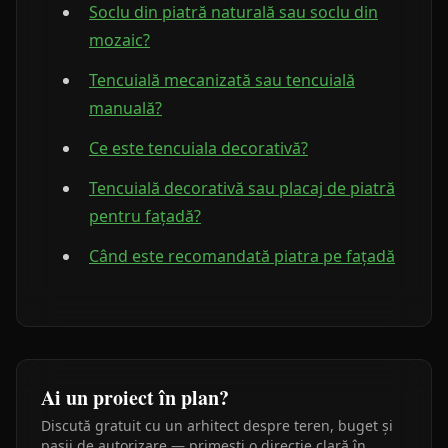
Soclu din piatră naturală sau soclu din
mozaic?
Tencuială mecanizată sau tencuială
manuală?
Ce este tencuiala decorativă?
Tencuială decorativă sau placaj de piatră
pentru fațadă?
Când este recomandată piatra pe fațadă
Ai un proiect în plan?
Discută gratuit cu un arhitect despre teren, buget și
pașii de autorizare — primești o direcție clară în