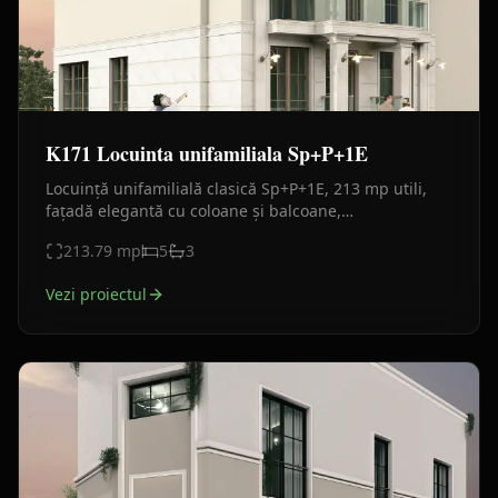
K171 Locuinta unifamiliala Sp+P+1E
Locuință unifamilială clasică Sp+P+1E, 213 mp utili,
fațadă elegantă cu coloane și balcoane,
compartimentare eficientă și design arhitectural
213.79
mp
5
3
premium.
Vezi proiectul