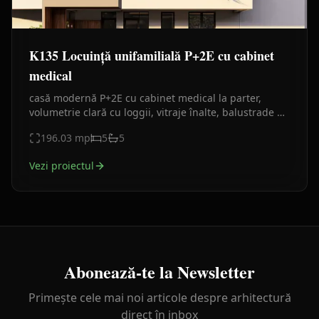
K135 Locuință unifamilială P+2E cu cabinet
medical
casă modernă P+2E cu cabinet medical la parter,
volumetrie clară cu loggii, vitraje înalte, balustrade de
sticlă, 301,07 mp desfășurați și 29,30 mp balcoane.
196.03
mp
5
5
Vezi proiectul
Abonează-te la Newsletter
Primește cele mai noi articole despre arhitectură
direct în inbox