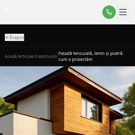
K
Înapoi
Fațadă tencuială, lemn și piatră:
Acasă
/
Articole
/
Construcții
/
cum o proiectăm