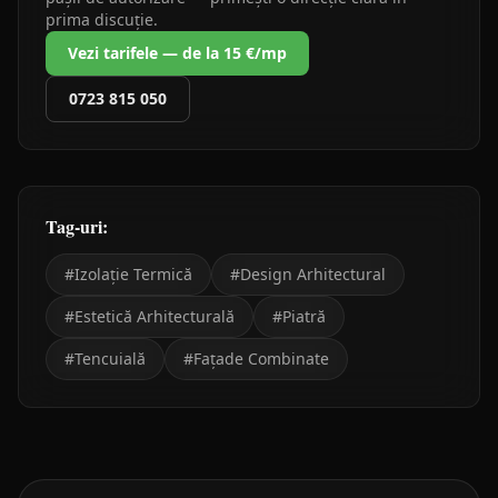
prima discuție.
Vezi tarifele — de la 15 €/mp
0723 815 050
Tag-uri:
#
Izolație Termică
#
Design Arhitectural
#
Estetică Arhitecturală
#
Piatră
#
Tencuială
#
Fațade Combinate