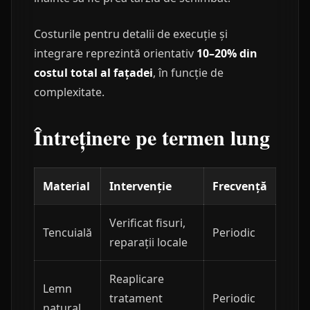
Costurile pentru detalii de execuție și
integrare reprezintă orientativ
10–20% din
costul total al fațadei
, în funcție de
complexitate.
Întreținere pe termen lung
Material
Intervenție
Frecvență
Verificat fisuri,
Tencuială
Periodic
reparații locale
Reaplicare
Lemn
tratament
Periodic
natural