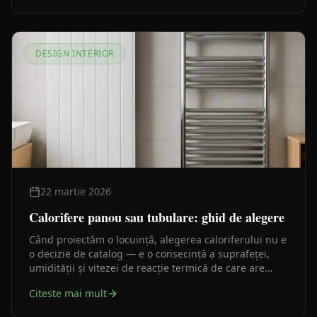
DESIGN INTERIOR
22 martie 2026
Calorifere panou sau tubulare: ghid de alegere
Când proiectăm o locuință, alegerea caloriferului nu e
o decizie de catalog — e o consecință a suprafeței,
umidității și vitezei de reacție termică de care are
nevoie fiecare cameră. Iată cum gândim această
Citeste mai mult
alegere.