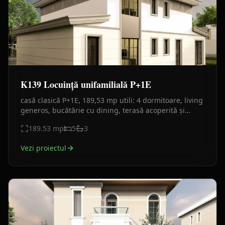
K139 Locuință unifamilială P+1E
casă clasică P+1E, 189,53 mp utili: 4 dormitoare, living
generos, bucătărie cu dining, terasă acoperită și
balcon. Fațade elegante cu cornișe, finisaje crem-alb
189.53
mp
5
3
Vezi proiectul