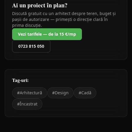
Ai un proiect în plan?
Discută gratuit cu un arhitect despre teren, buget și
pașii de autorizare — primești o direcție clară în
prima discuție.
Vezi tarifele — de la 15 €/mp
0723 815 050
Tag-uri:
#
Arhitectură
#
Design
#
Cadă
#
Încastrat