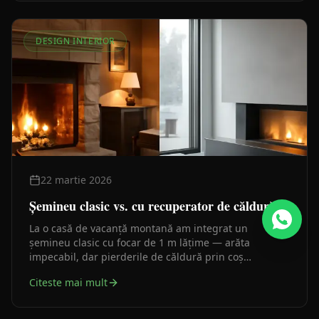
DESIGN INTERIOR
22 martie 2026
Șemineu clasic vs. cu recuperator de căldură
La o casă de vacanță montană am integrat un
șemineu clasic cu focar de 1 m lățime — arăta
impecabil, dar pierderile de căldură prin coș
depășeau ceea ce câștigai în confort termic. La un
Citeste mai mult
proiect ulterior, o locuință pasivă, am ales
recuperatorul. Diferența e mai mare decât cred
majoritatea clienților.