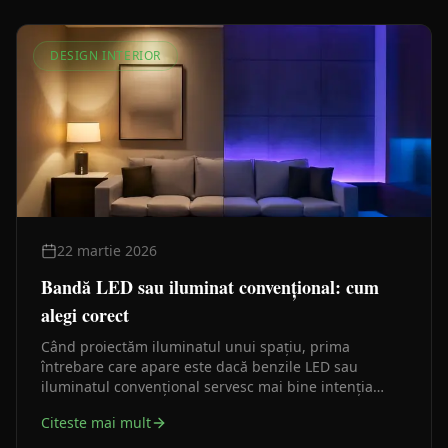
DESIGN INTERIOR
22 martie 2026
Bandă LED sau iluminat convențional: cum
alegi corect
Când proiectăm iluminatul unui spațiu, prima
întrebare care apare este dacă benzile LED sau
iluminatul convențional servesc mai bine intenția
arhitecturală. Răspunsul scurt: depinde de ce vrei să
Citeste mai mult
faci cu lumina, nu de ce e mai ieftin pe metru.