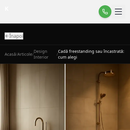
K
Înapoi
Design
Cadă freestanding sau încastrată:
Acasă
/
Articole
/
/
Interior
cum alegi