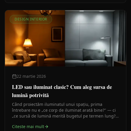
DESIGN INTERIOR
22 martie 2026
LED sau iluminat clasic? Cum aleg sursa de
lumină potrivită
Când proiectăm iluminatul unui spațiu, prima
întrebare nu e „ce corp de iluminat arată bine?" — ci
„ce sursă de lumină merită bugetul pe termen lung?".
Răspunsul depinde de câteva criterii clare, pe care le
Citeste mai mult
analizez mai jos.