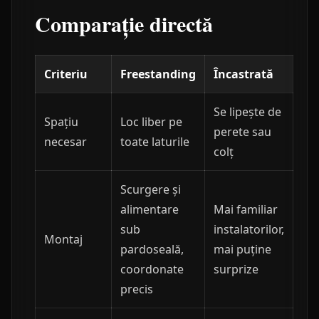
Comparație directă
Criteriu
Freestanding
Încastrată
Se lipește de
Spațiu
Loc liber pe
perete sau
necesar
toate laturile
colț
Scurgere și
alimentare
Mai familiar
sub
instalatorilor,
Montaj
pardoseală,
mai puține
coordonate
surprize
precis