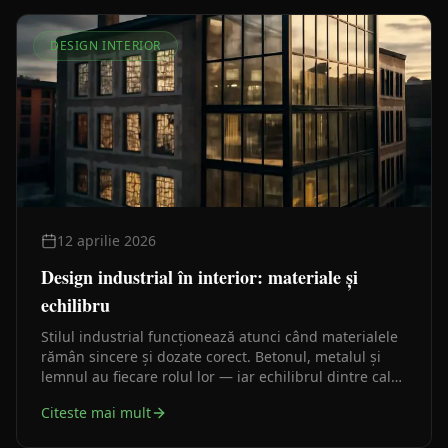
DESIGN INTERIOR
12 aprilie 2026
Design industrial în interior: materiale și
echilibru
Stilul industrial funcționează atunci când materialele
rămân sincere și dozate corect. Betonul, metalul și
lemnul au fiecare rolul lor — iar echilibrul dintre cald
și rece face diferența dintre un interior reușit și un
Citeste mai mult
decor obositor.