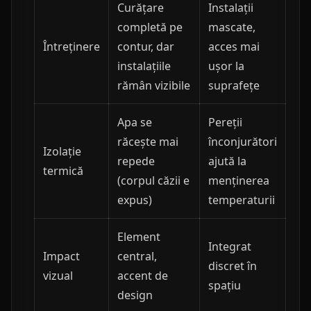
Curățare
Instalații
completă pe
mascate,
Întreținere
contur, dar
acces mai
instalațiile
ușor la
rămân vizibile
suprafețe
Apa se
Pereții
răcește mai
înconjurători
Izolație
repede
ajută la
termică
(corpul căzii e
menținerea
expus)
temperaturii
Element
Integrat
Impact
central,
discret în
vizual
accent de
spațiu
design