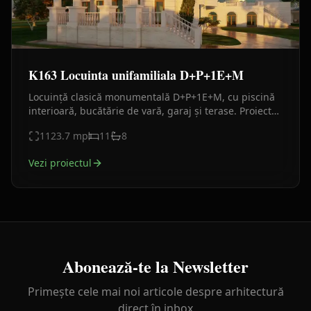
K163 Locuinta unifamiliala D+P+1E+M
Locuință clasică monumentală D+P+1E+M, cu piscină
interioară, bucătărie de vară, garaj și terase. Proiect
premium destinat unei familii numeroase.
1123.7
mp
11
8
Vezi proiectul
Abonează-te la Newsletter
Primește cele mai noi articole despre arhitectură
direct în inbox