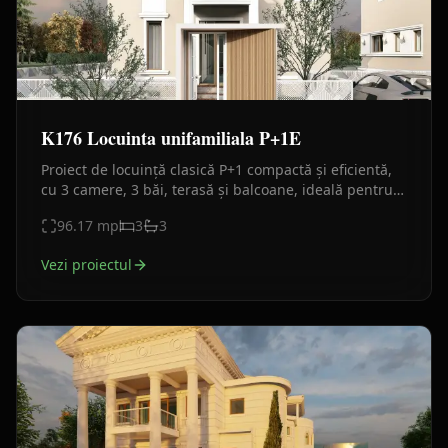
K176 Locuinta unifamiliala P+1E
Proiect de locuință clasică P+1 compactă și eficientă,
cu 3 camere, 3 băi, terasă și balcoane, ideală pentru
familie mică și costuri optimizate.
96.17
mp
3
3
Vezi proiectul