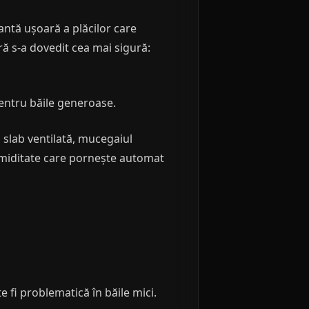
antă ușoară a plăcilor care
ă s-a dovedit cea mai sigură:
entru băile generoase.
 slab ventilată, mucegaiul
 umiditate care pornește automat
 fi problematică în băile mici.