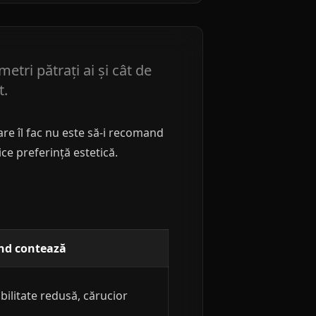
etri pătrați ai și cât de
t.
are îl fac nu este să-i recomand
ce preferință estetică.
nd contează
ilitate redusă, cărucior