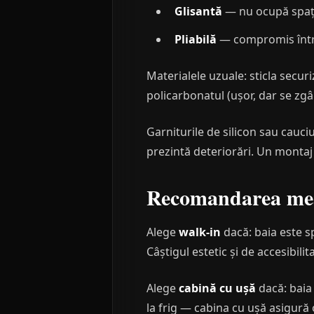
Glisantă
— nu ocupă spațiu
Pliabilă
— compromis între 
Materialele uzuale: sticla securi
policarbonatul (ușor, dar se zgâr
Garniturile de silicon sau cauci
prezintă deteriorări. Un montaj 
Recomandarea mea
Alege
walk-in
dacă: baia este sp
Câștigul estetic și de accesibilit
Alege
cabină cu ușă
dacă: baia 
la frig — cabina cu ușă asigură