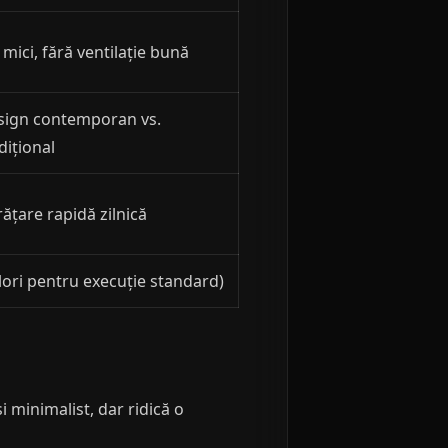
 mici, fără ventilație bună
sign contemporan vs.
dițional
ățare rapidă zilnică
lori pentru execuție standard)
și minimalist, dar ridică o