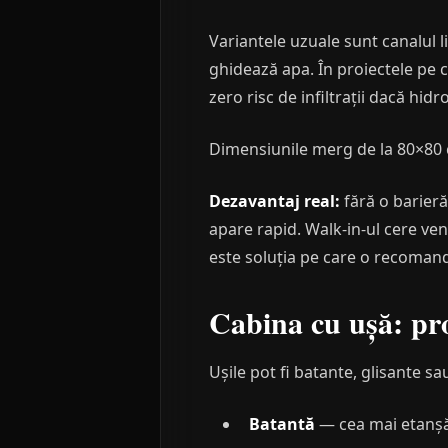
Variantele uzuale sunt canalul 
ghidează apa. În proiectele pe 
zero risc de infiltrații dacă hid
Dimensiunile merg de la 80×80 
Dezavantaj real:
fără o barieră
apare rapid. Walk-in-ul cere ve
este soluția pe care o recoman
Cabina cu ușă: pro
Ușile pot fi batante, glisante sa
Batantă
— cea mai etanșă, 