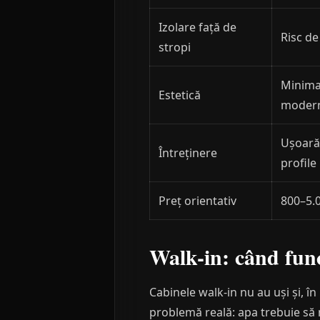
Izolare față de
Risc de
stropi
Minimal
Estetică
moder
Ușoară
Întreținere
profile
Preț orientativ
800–5.0
Walk-in: când fun
Cabinele walk-in nu au uși și, în 
problemă reală: apa trebuie să 