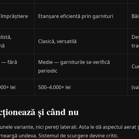
 împrăștiere
Etanșare eficientă prin garnituri
Băi
istă,
De
Clasică, versatilă
nă
tra
 — fără
Medie — garniturile se verifică
Cur
periodic
00+ lei
500–4.000+ lei
(va
cționează și când nu
unele variante, nici pereți laterali. Asta le dă aspectul aerat 
meargă undeva. Sistemul de scurgere devine critic.