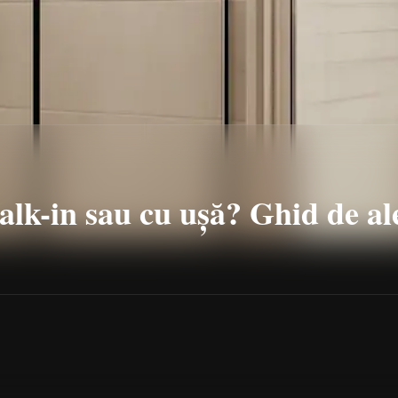
lk-in sau cu ușă? Ghid de al