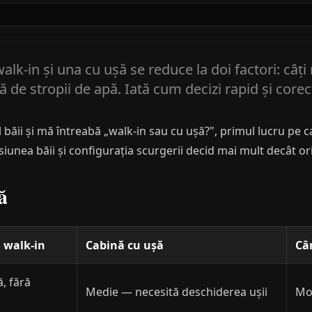
lk-in și una cu ușă se reduce la doi factori: câți m
 de stropii de apă. Iată cum decizi rapid și corec
l băii și mă întreabă „walk-in sau cu ușă?", primul lucru pe c
unea băii și configurația scurgerii decid mai mult decât ori
ă
 walk-in
Cabină cu ușă
Câ
, fără
Medie — necesită deschiderea ușii
Mob