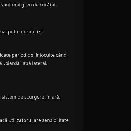
 sunt mai greu de curățat.
mai puțin durabil) și
icate periodic și înlocuite când
ă „piardă" apă lateral.
n sistem de scurgere liniară.
ă utilizatorul are sensibilitate