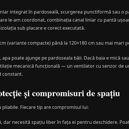
liniar integrat în pardoseală, scurgerea punctiformă sau o p
care le-am coordonat, combinația canal liniar cu pantă ușoar
roizolația sub placare e corect executată.
cm (variante compacte) până la 120×180 cm sau mai mari p
, apa poate ajunge pe pardoseala băii. Dacă baia e mică sau
ntilație mecanică funcțională — un ventilator cu senzor de
d constant.
tecție și compromisuri de spațiu
u pliabile. Fiecare tip are compromisul lui:
dar necesită spațiu liber în fața ei pentru deschidere. Poate