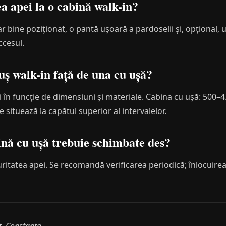
a apei la o cabină walk-in?
r bine poziționat, o pantă ușoară a pardoselii și, opțional, u
ccesul.
uș walk-in față de una cu ușă?
i în funcție de dimensiuni și materiale. Cabina cu ușă: 500–4.
 situează la capătul superior al intervalelor.
ină cu ușă trebuie schimbate des?
uritatea apei. Se recomandă verificarea periodică; înlocuirea