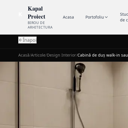
Kapal
K
Stu
Proiect
Acasa
Portofoliu
de 
BIROU DE
ARHITECTURA
Înapoi
Acasă
/
Articole
/
Design Interior
/
Cabină de duș walk-in sau