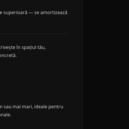
itate superioară — se amortizează
rivește în spațiul tău,
oncretă.
m sau mai mari, ideale pentru
onale.