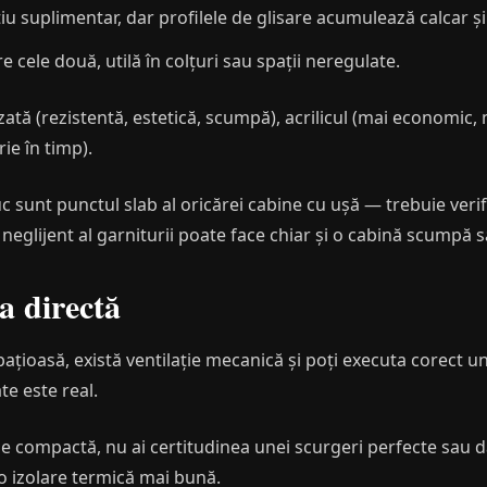
 suplimentar, dar profilele de glisare acumulează calcar și
cele două, utilă în colțuri sau spații neregulate.
zată (rezistentă, estetică, scumpă), acrilicul (mai economic, 
ie în timp).
uc sunt punctul slab al oricărei cabine cu ușă — trebuie verif
neglijent al garniturii poate face chiar și o cabină scumpă s
 directă
ațioasă, există ventilație mecanică și poți executa corect u
ate este real.
e compactă, nu ai certitudinea unei scurgeri perfecte sau dac
 o izolare termică mai bună.