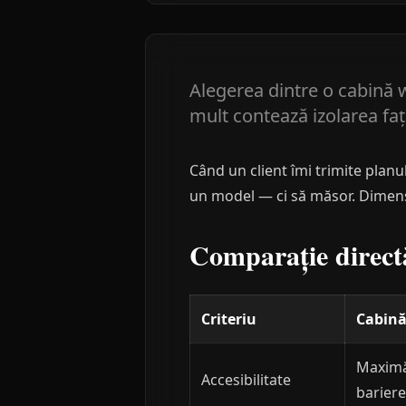
Alegerea dintre o cabină wa
mult contează izolarea față
Când un client îmi trimite planu
un model — ci să măsor. Dimensi
Comparație direct
Criteriu
Cabină
Maximă
Accesibilitate
bariere