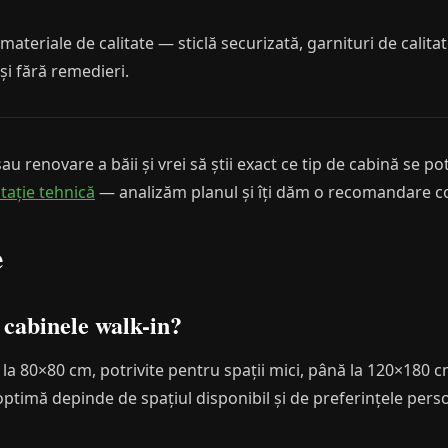
n materiale de calitate — sticlă securizată, garnituri de cal
și fără remedieri.
au renovare a băii și vrei să știi exact ce tip de cabină se pot
tație tehnică
— analizăm planul și îți dăm o recomandare c
e
 cabinele walk-in?
 80×80 cm, potrivite pentru spații mici, până la 120×180 c
timă depinde de spațiul disponibil și de preferințele pers