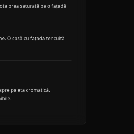
cota prea saturată pe o fațadă
e. O casă cu fațadă tencuită
espre paleta cromatică,
bile.