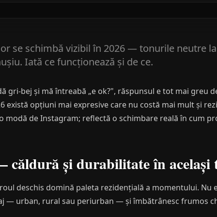
or se schimbă vizibil în 2026 — tonurile neutre l
ușiu. Iată ce funcționează și de ce.
ă gri-bej și mă întreabă „e ok?", răspunsul e tot mai greu d
26 există opțiuni mai expresive care nu costă mai mult și rezi
 o modă de Instagram; reflectă o schimbare reală în cum pr
căldură și durabilitate în același
maroul deschis domină paleta rezidențială a momentului. Nu e
saj — urban, rural sau periurban — și îmbătrânesc frumos chi