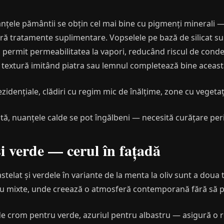
nțele pământii se obțin cel mai bine cu pigmenți minerali — 
fără tratamente suplimentare. Vopselele pe bază de silicat s
permit permeabilitatea la vapori, reducând riscul de conde
cu textură imitând piatra sau lemnul completează bine această
zidențiale, clădiri cu regim mic de înălțime, zone cu vegetaț
ată, nuanțele calde se pot îngălbeni — necesită curățare per
i verde — cerul în fațadă
astelat și verdele în variante de la menta la oliv sunt a doua
sau mixte, unde creează o atmosferă contemporană fără să pa
e crom pentru verde, azuriul pentru albastru — asigură o re