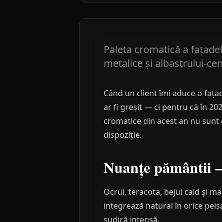
Paleta cromatică a fațadel
metalice și albastrului-cen
Când un client îmi aduce o fațad
ar fi greșit — ci pentru că în 20
cromatice din acest an nu sunt
dispoziție.
Nuanțe pământii — 
Ocrul, teracota, bejul cald și 
integrează natural în orice pei
sudică intensă.