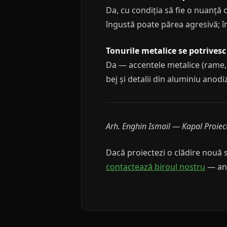
Da, cu condiția să fie o nuanță 
îngustă poate părea agresivă; î
Tonurile metalice se potrivesc 
Da — accentele metalice (rame,
bej și detalii din aluminiu anodiz
Arh. Enghin Ismail — Kapal Proiec
Dacă proiectezi o clădire nouă s
contactează biroul nostru
— ana