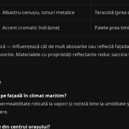
Albastru-cenușiu, tonuri metalice
Teracotă (prea 
Accent cromatic îndrăzneț
Palete prea tim
ică — influențează cât de mult absoarbe sau reflectă fațada 
 însorite. Materialele cu proprietăți reflectante reduc sarcin
e
 pe fațadă în climat maritim?
ermeabilitate ridicată la vapori și rezistă bine la umiditate 
ere.
e din centrul orașului?