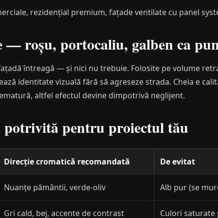
erciale, rezidențial premium, fațade ventilate cu panel sys
 — roșu, portocaliu, galben ca pun
fațadă întreagă — și nici nu trebuie. Folosite pe volume ret
reează identitate vizuală fără să agreseze strada. Cheia e cal
ematură, altfel efectul devine dimpotrivă neglijent.
potrivită pentru proiectul tău
Direcție cromatică recomandată
De evitat
Nuanțe pământii, verde-oliv
Alb pur (se mur
Gri cald, bej, accente de contrast
Culori saturate