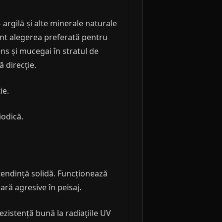
argilă și alte minerale naturale
unt alegerea preferată pentru
ns și mucegai în stratul de
 direcție.
ie.
iodică.
 tendință solidă. Funcționează
ră agresive în peisaj.
zistență bună la radiațiile UV