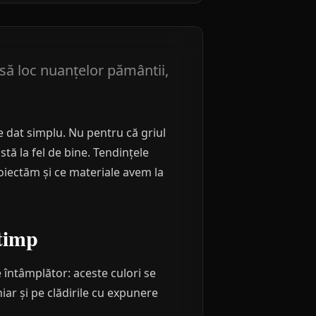
asă loc nuanțelor pământii,
e dat simplu. Nu pentru că griul
stă la fel de bine. Tendințele
oiectăm și ce materiale avem la
 timp
 întâmplător: aceste culori se
ar și pe clădirile cu expunere