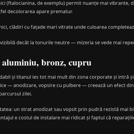
nici (ftalocianina, de exemplu) permit nuanțe mai vibrante, da
ltfel decolorarea apare prematur.
inici, clădiri cu fațade mari vitrate unde culoarea completează
vizibilă decât la tonurile neutre — mizeria se vede mai repe
 aluminiu, bronz, cupru
abil și titanul ies tot mai mult din zona corporate și intră ș
lice — anodizare, vopsire cu pulbere — creează un efect dina
arcursul zilei.
itatea: un strat anodizat sau vopsit prin pudră rezistă mai b
ntajul e costul de instalare mai ridicat și faptul că reparațiile