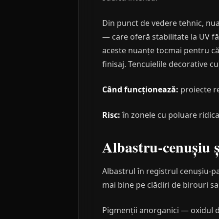
Din punct de vedere tehnic, nua
— care oferă stabilitate la UV 
aceste nuanțe tocmai pentru că 
finisaj. Tencuielile decorative 
Când funcționează:
proiecte re
Risc:
în zonele cu poluare ridic
Albastru-cenușiu ș
Albastrul în registrul cenușiu-p
mai bine pe clădiri de birouri 
Pigmenții anorganici — oxidul d