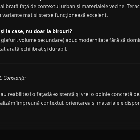
calibrată față de contextul urban și materialele vecine. Tera
n variante mat și șterse funcționează excelent.
și la case, nu doar la birouri?
 glafuri, volume secundare) aduc modernitate fără să domin
at arată echilibrat și durabil.
t, Constanța
au reabilitezi o fațadă existentă și vrei o opinie concretă d
lizăm împreună contextul, orientarea și materialele disponi