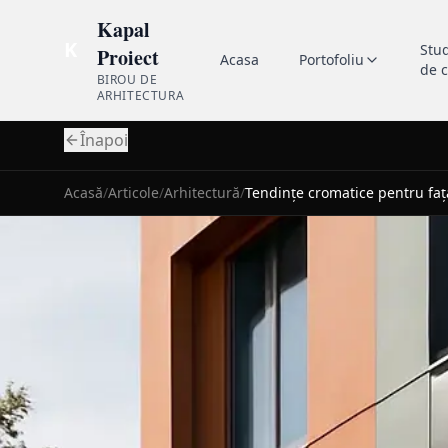
Kapal
K
Stu
Proiect
Acasa
Portofoliu
de 
BIROU DE
ARHITECTURA
Înapoi
Acasă
/
Articole
/
Arhitectură
/
Tendințe cromatice pentru faț