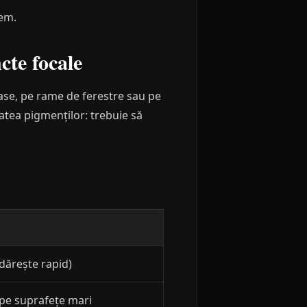
tem.
cte focale
rase, pe rame de ferestre sau pe
itatea pigmenților: trebuie să
dărește rapid)
 pe suprafețe mari