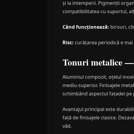
și la intemperii. Pigmenții orga
compatibilitatea cu suportul, a
Când funcționează:
birouri, cl
Risc:
curățarea periodică e mai 
Tonuri metalice —
Aluminiul compozit, oțelul inoxid
mediu-superior. Finisajele meta
schimbând aspectul fațadei pe p
Avantajul principal este durabil
față de finisajele clasice. Dezava
văd.