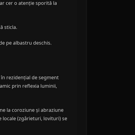
r cer o atenție sporită la
 sticla.
de pe albastru deschis.
i în rezidențial de segment
mic prin reflexia luminii,
ine la coroziune și abraziune
 locale (zgârieturi, lovituri) se