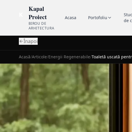
Kapal
K
Stu
Proiect
Acasa
Portofoliu
de 
BIROU DE
ARHITECTURA
Înapoi
Acasă
/
Articole
/
Energii Regenerabile
/
Toaletă uscată pentru