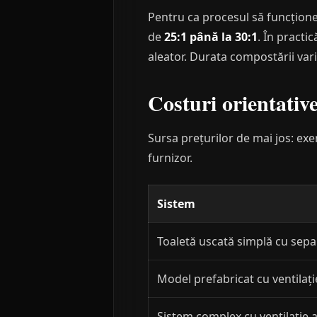
Pentru ca procesul să funcțione
de
25:1 până la 30:1
. În practi
aleator. Durata compostării var
Costuri orientativ
Sursa prețurilor de mai jos: exem
furnizor.
Sistem
Toaletă uscată simplă cu sep
Model prefabricat cu ventilație
Sistem complex cu ventilație