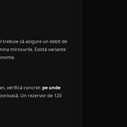
ul trebuie să asigure un debit de
mina mirosurile. Există variante
tonome.
an, verifică concret:
pe unde
aborioasă. Un rezervor de 120