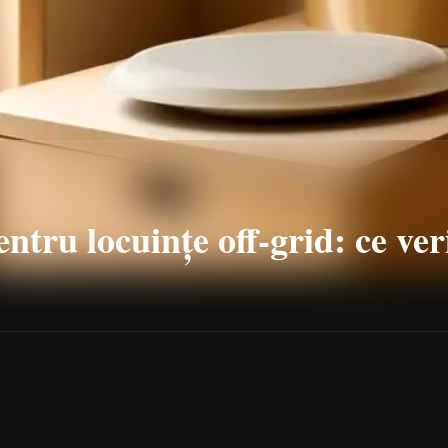
ntru locuințe off-grid: ce veri