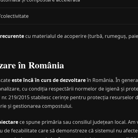
colectivitate
 recurente
cu materialul de acoperire (turbă, rumeguș, paie)
rizare în România
uscate
este încă în curs de dezvoltare
în România. În general,
nalizare, cu condiția respectării normelor de igienă și prot
 nr. 219/2015 stabilesc cerințe pentru protecția resurselor 
crie și gestionarea compostului.
oiectare
ce spune primăria sau consiliul județean local. Am v
iu de fezabilitate care să demonstreze că sistemul nu afecte