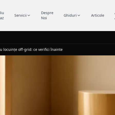
diu
Despre
Servicii
Ghiduri
Articole
caz
Noi
 locuințe off-grid: ce verifici înainte