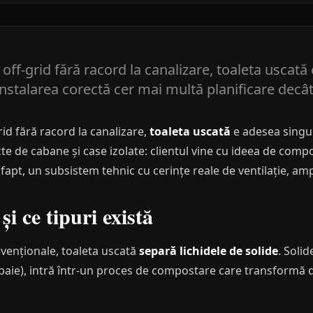
 off-grid fără racord la canalizare, toaleta uscată
instalarea corectă cer mai multă planificare decâ
rid fără racord la canalizare,
toaleta uscată
e adesea singur
cte de cabane și case izolate: clientul vine cu ideea de compo
 fapt, un subsistem tehnic cu cerințe reale de ventilație, amp
i ce tipuri există
venționale, toaleta uscată
separă lichidele de solide
. Soli
paie), intră într-un proces de compostare care transformă 