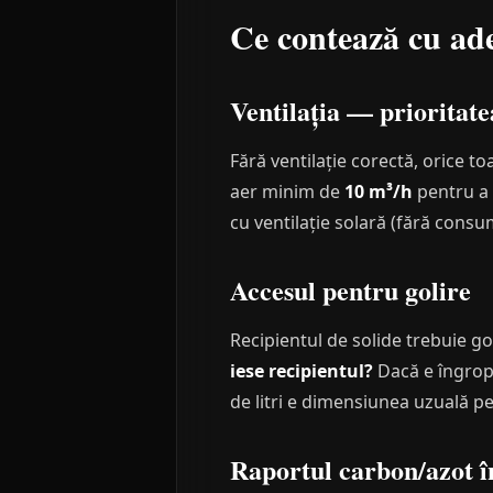
Ce contează cu ade
Ventilația — prioritat
Fără ventilație corectă, orice t
aer minim de
10 m³/h
pentru a 
cu ventilație solară (fără cons
Accesul pentru golire
Recipientul de solide trebuie gol
iese recipientul?
Dacă e îngropa
de litri e dimensiunea uzuală pe
Raportul carbon/azot 