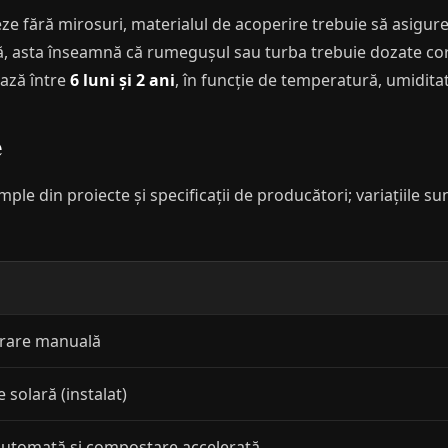
ze fără mirosuri, materialul de acoperire trebuie să asigur
că, asta înseamnă că rumegușul sau turba trebuie dozate cor
iază între
6 luni și 2 ani
, în funcție de temperatură, umiditat
e
ple din proiecte și specificații de producători; variațiile su
arare manuală
 solară (instalat)
 automată și compostare accelerată