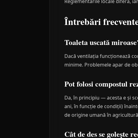
Reglementările locale diferă, ia
Întrebări frecvent
Toaleta uscată miroase
Dacă ventilația funcționează cor
minime. Problemele apar de obic
Pot folosi compostul re
Da, în principiu — acesta e și 
ani, în funcție de condiții) înai
de origine umană în agricultură
Cât de des se golește re