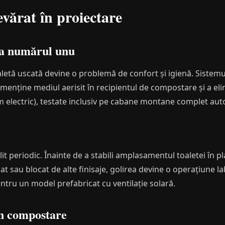
vărat în proiectare
ea numărul unu
oaletă uscată devine o problemă de confort și igienă. Sistem
menține mediul aerisit în recipientul de compostare și a eli
um electric), testate inclusiv pe cabane montane complet au
it periodic. Înainte de a stabili amplasamentul toaletei în pl
t sau blocat de alte finisaje, golirea devine o operațiune l
ntru un model prefabricat cu ventilație solară.
în compostare