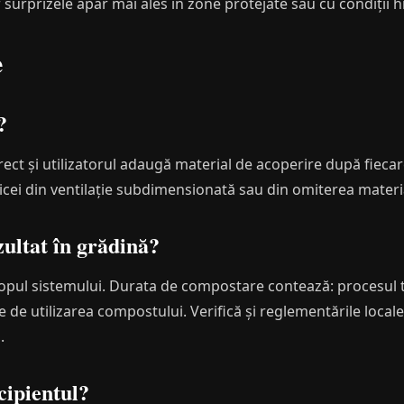
r surprizele apar mai ales în zone protejate sau cu condiții 
e
?
ect și utilizatorul adaugă material de acoperire după fiecare
ei din ventilație subdimensionată sau din omiterea materia
zultat în grădină?
scopul sistemului. Durata de compostare contează: procesul t
nte de utilizarea compostului. Verifică și reglementările loca
.
cipientul?