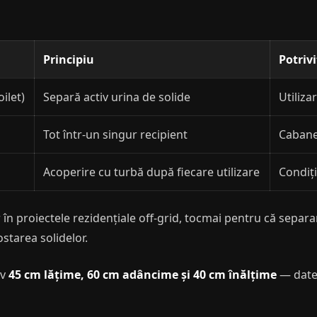
Principiu
Potriv
ilet)
Separă activ urina de solide
Utiliza
Tot într-un singur recipient
Cabane 
Acoperire cu turbă după fiecare utilizare
Condiți
în proiectele rezidențiale off-grid, tocmai pentru că separa
starea solidelor.
iv
45 cm lățime, 60 cm adâncime și 40 cm înălțime
— date 