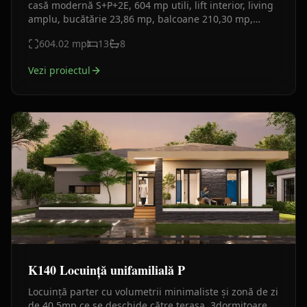
casă modernă S+P+2E, 604 mp utili, lift interior, living
amplu, bucătărie 23,86 mp, balcoane 210,30 mp,
garaj și spații tehnice. Fațadă din lemn, gri antracit.
604.02
mp
13
8
Vezi proiectul
K140 Locuință unifamilială P
Locuință parter cu volumetrii minimaliste și zonă de zi
de 40,5mp ce se deschide către terasa. 3dormitoare,