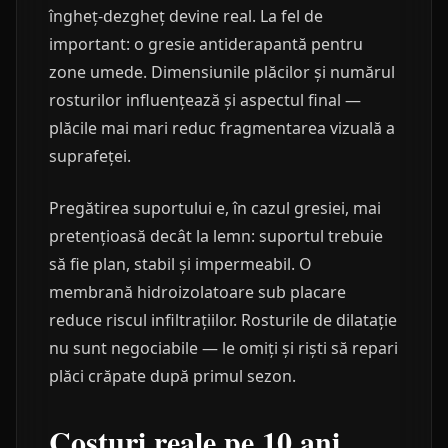
îngheț-dezgheț devine real. La fel de
important: o gresie antiderapantă pentru
zone umede. Dimensiunile plăcilor și numărul
rosturilor influențează și aspectul final —
plăcile mai mari reduc fragmentarea vizuală a
suprafeței.
Pregătirea suportului e, în cazul gresiei, mai
pretențioasă decât la lemn: suportul trebuie
să fie plan, stabil și impermeabil. O
membrană hidroizolatoare sub placare
reduce riscul infiltrațiilor. Rosturile de dilatație
nu sunt negociabile — le omiți și riști să repari
plăci crăpate după primul sezon.
Costuri reale pe 10 ani