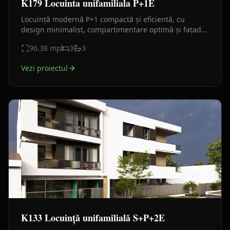
K179 Locuinta unifamiliala P+1E
Locuință modernă P+1 compactă și eficientă, cu
design minimalist, compartimentare optimă și fațade
premium din piatră, HPL și tencuială decorativă.
96.38
mp
3
3
Vezi proiectul
K133 Locuință unifamilială S+P+2E