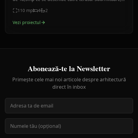
2băi, bucătărie separată, finisaje alb–gri cu piatra
110
mp
4
2
Vezi proiectul
Abonează-te la Newsletter
Primește cele mai noi articole despre arhitectură
direct în inbox