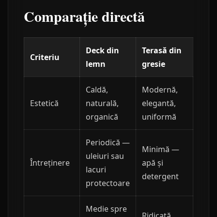
Comparație directă
Deck din
Terasă din
Criteriu
lemn
gresie
Caldă,
Modernă,
Estetică
naturală,
elegantă,
organică
uniformă
Periodică —
Minimă —
uleiuri sau
Întreținere
apă și
lacuri
detergent
protectoare
Medie spre
Ridicată,