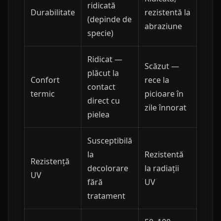
ridicată
Durabilitate
rezistentă la
(depinde de
abraziune
specie)
Ridicat —
Scăzut —
plăcut la
Confort
rece la
contact
termic
picioare în
direct cu
zile înnorat
pielea
Susceptibilă
la
Rezistentă
Rezistență
decolorare
la radiații
UV
fără
UV
tratament