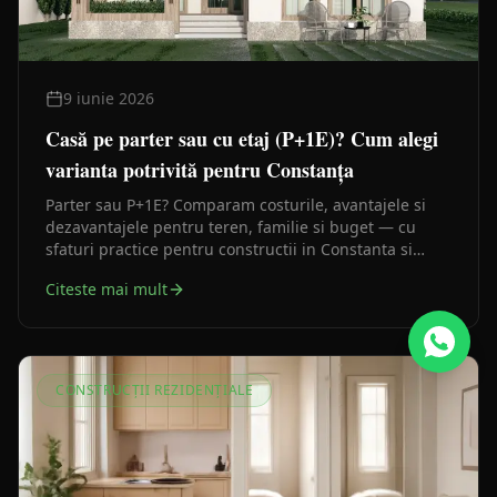
9 iunie 2026
Casă pe parter sau cu etaj (P+1E)? Cum alegi
varianta potrivită pentru Constanța
Parter sau P+1E? Comparam costurile, avantajele si
dezavantajele pentru teren, familie si buget — cu
sfaturi practice pentru constructii in Constanta si
judet.
Citeste mai mult
CONSTRUCȚII REZIDENȚIALE