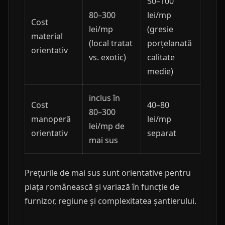
50–100
80–300
lei/mp
Cost
lei/mp
(gresie
material
(local tratat
porțelanată
orientativ
vs. exotic)
calitate
medie)
inclus în
Cost
40–80
80–300
manoperă
lei/mp
lei/mp de
orientativ
separat
mai sus
Prețurile de mai sus sunt orientative pentru
piața românească și variază în funcție de
furnizor, regiune și complexitatea șantierului.