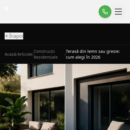
K
Înapoi
Construcții
Terasă din lemn sau gresie:
Acasă
/
Articole
/
/
Rezidențiale
cum alegi în 2026