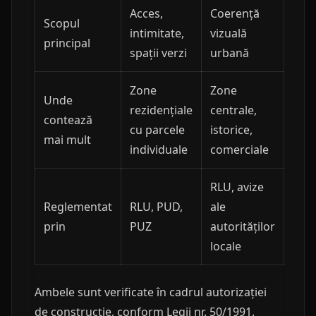
Acces,
Coerență
Scopul
intimitate,
vizuală
principal
spații verzi
urbană
Zone
Zone
Unde
rezidențiale
centrale,
contează
cu parcele
istorice,
mai mult
individuale
comerciale
RLU, avize
Reglementat
RLU, PUD,
ale
prin
PUZ
autorităților
locale
Ambele sunt verificate în cadrul autorizației
de construcție, conform Legii nr. 50/1991.