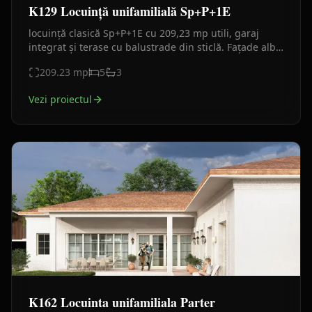
K129 Locuință unifamilială Sp+P+1E
locuință clasică Sp+P+1E cu 209,23 mp utili, garaj
integrat și terase cu balustrade din sticlă. Fațade alb-
bej cu accente gri, compartimentare eficientă.
209.23
mp
5
3
Vezi proiectul
K162 Locuinta unifamiliala Parter