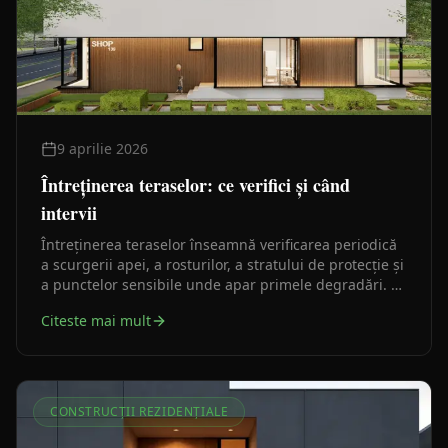
9 aprilie 2026
Întreținerea teraselor: ce verifici și când
intervii
Întreținerea teraselor înseamnă verificarea periodică
a scurgerii apei, a rosturilor, a stratului de protecție și
a punctelor sensibile unde apar primele degradări. O
terasă rezistă mai bine când intervențiile mici sunt
Citeste mai mult
făcute la timp, înainte ca umezeala și ciclurile
sezoniere să afecteze finisajele, suportul și siguranța
folosirii.
CONSTRUCȚII REZIDENȚIALE