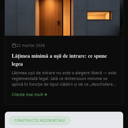
22 martie 2026
Lățimea minimă a ușii de intrare: ce spune
legea
Lățimea ușii de intrare nu este o alegere liberă — este
reglementată legal. Iată ce dimensiuni minime se
aplică în funcție de tipul clădirii și de ce „deschiderea
liberă” este măsura care contează cu adevărat.
Citeste mai mult
CONSTRUCȚII REZIDENȚIALE