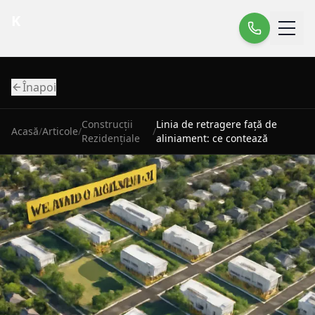
K
Înapoi
Construcții
Linia de retragere față de
Acasă
/
Articole
/
/
Rezidențiale
aliniament: ce contează