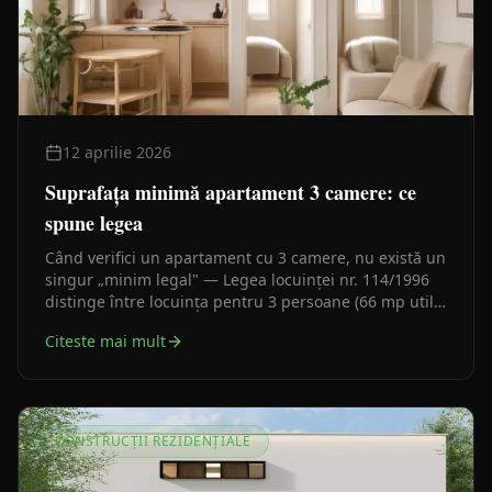
12 aprilie 2026
Suprafața minimă apartament 3 camere: ce
spune legea
Când verifici un apartament cu 3 camere, nu există un
singur „minim legal" — Legea locuinței nr. 114/1996
distinge între locuința pentru 3 persoane (66 mp utili)
și cea pentru 4 persoane (74 mp utili). Iată cum citești
Citeste mai mult
corect anexa.
CONSTRUCȚII REZIDENȚIALE