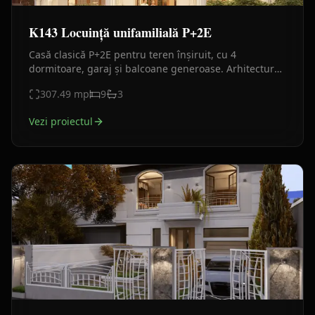
K143 Locuință unifamilială P+2E
Casă clasică P+2E pentru teren înșiruit, cu 4
dormitoare, garaj și balcoane generoase. Arhitectură
elegantă și compartimentare eficientă.
307.49
mp
9
3
Vezi proiectul