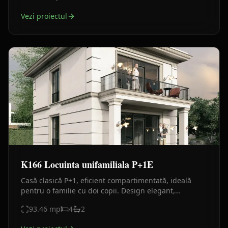
Vezi proiectul
K166 Locuinta unifamiliala P+1E
Casă clasică P+1, eficient compartimentată, ideală
pentru o familie cu doi copii. Design elegant,
suprafață optimizată și funcționalitate maximă.
93.46
mp
4
2