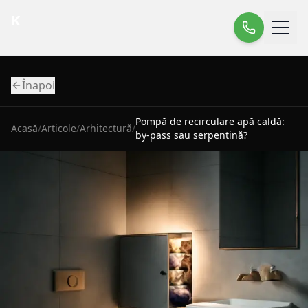
K
Înapoi
Pompă de recirculare apă caldă:
Acasă
/
Articole
/
Arhitectură
/
by-pass sau serpentină?