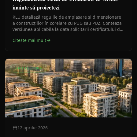
înainte să proiectezi
RLU detaliază regulile de amplasare și dimensionare
a construcțiilor în corelare cu PUG sau PUZ. Conteaza
versiunea aplicabilă la data solicitării certificatului de
urbanism, nu o interpretare rămasă dintr-un caz mai
Citeste mai mult
vechi.
ARHITECTURĂ
12 aprilie 2026