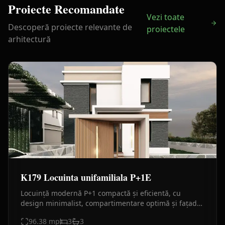
Proiecte Recomandate
Vezi toate
Descoperă proiecte relevante de
proiectele
arhitectură
K179 Locuinta unifamiliala P+1E
Locuință modernă P+1 compactă și eficientă, cu
design minimalist, compartimentare optimă și fațade
premium din piatră, HPL și tencuială decorativă.
96.38
mp
3
3