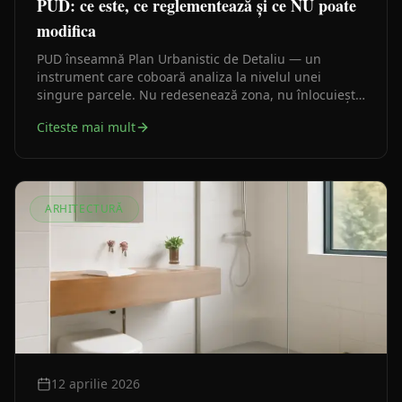
PUD: ce este, ce reglementează și ce NU poate
modifica
PUD înseamnă Plan Urbanistic de Detaliu — un
instrument care coboară analiza la nivelul unei
singure parcele. Nu redesenează zona, nu înlocuiește
PUG-ul și nu poate modifica planurile de nivel
Citeste mai mult
superior.
ARHITECTURĂ
12 aprilie 2026