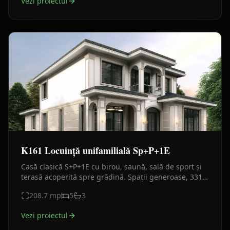
Vezi proiectul
K161 Locuință unifamilială Sp+P+1E
Casă clasică S+P+1E cu birou, saună, sală de sport și
terasă acoperită spre grădină. Spații generoase, 331
mp construiți, ideală pentru familie cu doi copii.
208.7
mp
5
3
Vezi proiectul