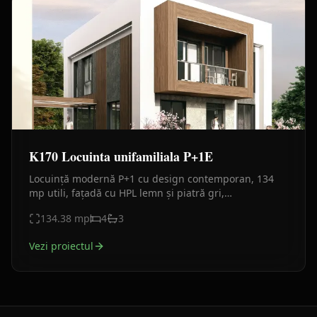
K170 Locuinta unifamiliala P+1E
Locuință modernă P+1 cu design contemporan, 134
mp utili, fațadă cu HPL lemn și piatră gri,
compartimentare eficientă pentru familie.
134.38
mp
4
3
Vezi proiectul