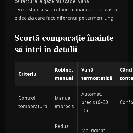
ce factura la gaze nu scade. Vana
termostatică sau robinetul manual — aceasta
e decizia care face diferența pe termen lung.
Scurtă comparație înainte
să intri în detalii
Robinet
Vană
Când
Criteriu
manual
termostatică
cont
Automat,
Control
Manual,
precis (6–30
Confor
temperatură
imprecis
°C)
Redus
Mai ridicat