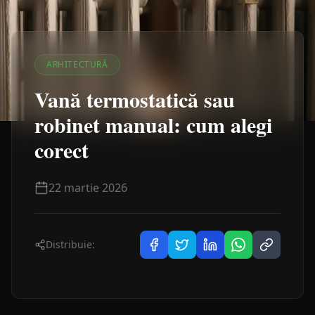
ARHITECTURĂ
Vană termostatică sau
robinet manual: cum alegi
corect
22 martie 2026
Distribuie: