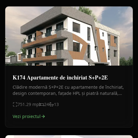
K174 Apartamente de inchiriat S+P+2E
Clădire modernă S+P+2E cu apartamente de închiriat,
design contemporan, fațade HPL și piatră naturală,
compartimentări eficiente și parcare proprie.
751.29
mp
24
13
Vezi proiectul