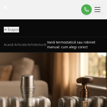
K
Înapoi
Vană termostatică sau robinet
Acasă
/
Articole
/
Arhitectură
/
manual: cum alegi corect