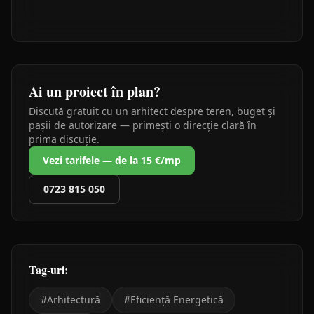
Ai un proiect în plan?
Discută gratuit cu un arhitect despre teren, buget și
pașii de autorizare — primești o direcție clară în
prima discuție.
Vezi tarifele — de la 15 €/mp
0723 815 050
Tag-uri:
#
Arhitectură
#
Eficiență Energetică