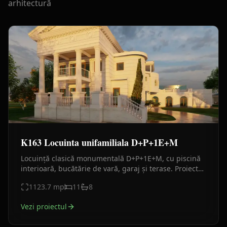
arhitectură
K163 Locuinta unifamiliala D+P+1E+M
Locuință clasică monumentală D+P+1E+M, cu piscină
interioară, bucătărie de vară, garaj și terase. Proiect
premium destinat unei familii numeroase.
1123.7
mp
11
8
Vezi proiectul