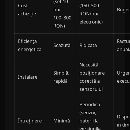
(set 10
Cost
(150–500
buc.:
Buget 
achiziție
RON/buc.
100–300
electronic)
RON)
Eficiență
Factu
Scăzută
Ridicată
energetică
anual
Necesită
Simplă,
poziționare
Urgen
Instalare
rapidă
corectă a
execu
senzorului
Periodică
(senzor,
Dispon
Întreținere
Minimă
baterii la
în ti
versiunile