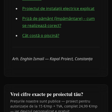
Proiectul de instalații electrice explicat
Priză de pământ (împământare) – cum
se realizează corect?
Cât costă o piscină?
Arh. Enghin Ismail — Kapal Proiect, Constanța
Vrei cifre exacte pe proiectul tău?
Prețurile noastre sunt publice — proiect pentru
autorizație de la 15 €/mp + TVA, complet 24,99 €/mp
— iar devizul personalizat e gratuit.