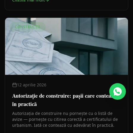
prevede legea și ce le prelungește în practică.
CONSTRUCȚII
12 aprilie 2026
Autorizație de construire: pașii care contează
în practică
Autorizația de construire nu pornește cu o listă de
avize — pornește cu citirea corectă a certificatului de
urbanism. Iată ce contează cu adevărat în practică.