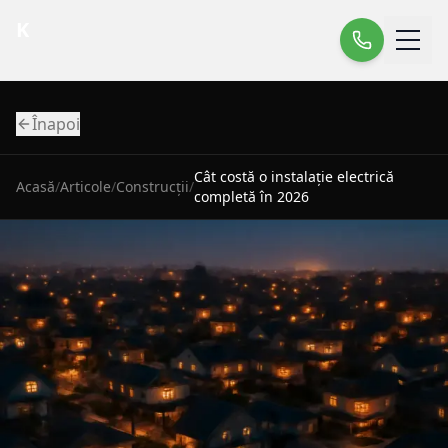
K
Înapoi
Cât costă o instalație electrică
Acasă
/
Articole
/
Construcții
/
completă în 2026