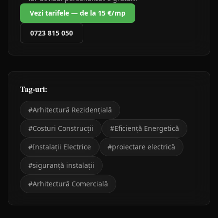
Vezi tarifele — de la 15 €/mp
0723 815 050
Tag-uri:
#
Arhitectură Rezidențială
#
Costuri Construcții
#
Eficiență Energetică
#
Instalații Electrice
#
proiectare electrică
#
siguranță instalații
#
Arhitectură Comercială