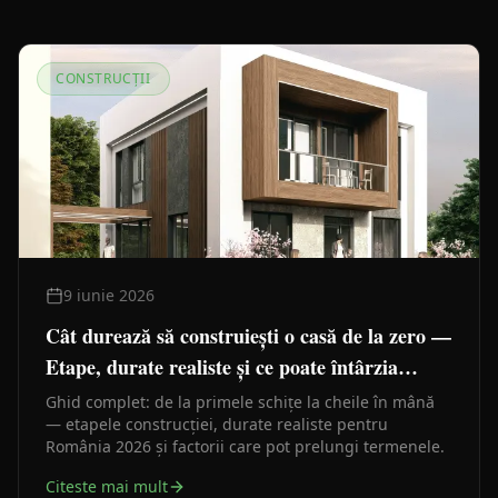
CONSTRUCȚII
9 iunie 2026
Cât durează să construiești o casă de la zero —
Etape, durate realiste și ce poate întârzia
lucrările
Ghid complet: de la primele schițe la cheile în mână
— etapele construcției, durate realiste pentru
România 2026 și factorii care pot prelungi termenele.
Citeste mai mult