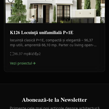
K126 Locuință unifamilială P+1E
locuință clasică P+1E, compactă și elegantă – 96,37
mp utili, amprentă 66,10 mp. Parter cu living open-
space și birou, etaj cu 3 camere. Fațade alb-bej.
96.37
mp
5
2
Vezi proiectul
Abonează-te la Newsletter
Primește cele mai noi articole despre arhitectură