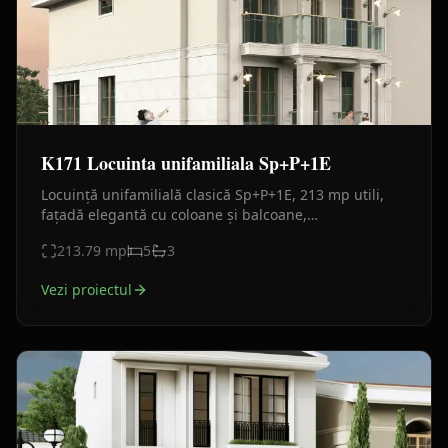
K171 Locuinta unifamiliala Sp+P+1E
Locuință unifamilială clasică Sp+P+1E, 213 mp utili,
fațadă elegantă cu coloane și balcoane,
compartimentare eficientă și design arhitectural
213.79
mp
5
3
premium.
Vezi proiectul