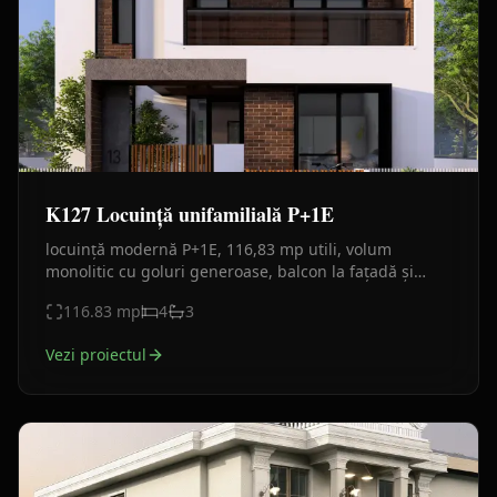
K127 Locuință unifamilială P+1E
locuință modernă P+1E, 116,83 mp utili, volum
monolitic cu goluri generoase, balcon la fațadă și
terasă în spate. Plan funcțional clar, finisaje actuale.
116.83
mp
4
3
Vezi proiectul