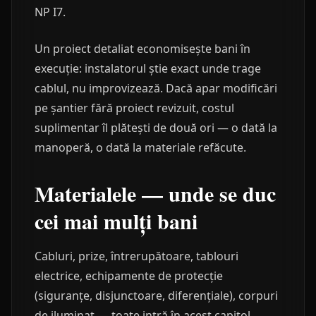
NP I7.
Un proiect detaliat economisește bani în
execuție: instalatorul știe exact unde trage
cablul, nu improvizează. Dacă apar modificări
pe șantier fără proiect revizuit, costul
suplimentar îl plătești de două ori — o dată la
manoperă, o dată la materiale refăcute.
Materialele — unde se duc
cei mai mulți bani
Cabluri, prize, întrerupătoare, tablouri
electrice, echipamente de protecție
(siguranțe, disjunctoare, diferențiale), corpuri
de iluminat — toate intră în acest capitol.