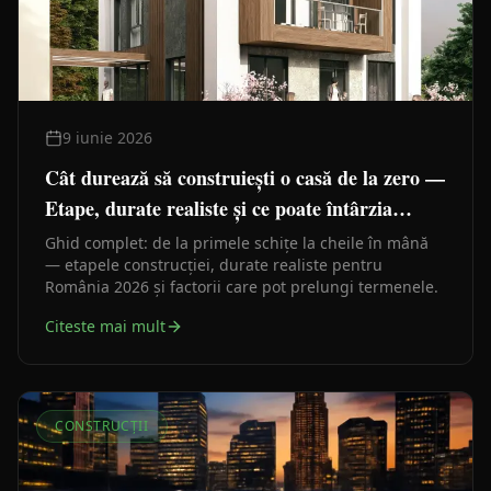
9 iunie 2026
Cât durează să construiești o casă de la zero —
Etape, durate realiste și ce poate întârzia
lucrările
Ghid complet: de la primele schițe la cheile în mână
— etapele construcției, durate realiste pentru
România 2026 și factorii care pot prelungi termenele.
Citeste mai mult
CONSTRUCȚII