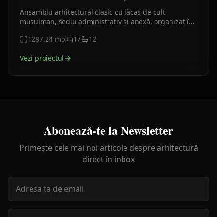
Ansamblu arhitectural clasic cu lăcaș de cult
musulman, sediu administrativ și anexă, organizat în
jurul unei curți comune. Proiect urban reprezentativ.
1287.24
mp
17
12
Vezi proiectul
Abonează-te la Newsletter
Primește cele mai noi articole despre arhitectură
direct în inbox