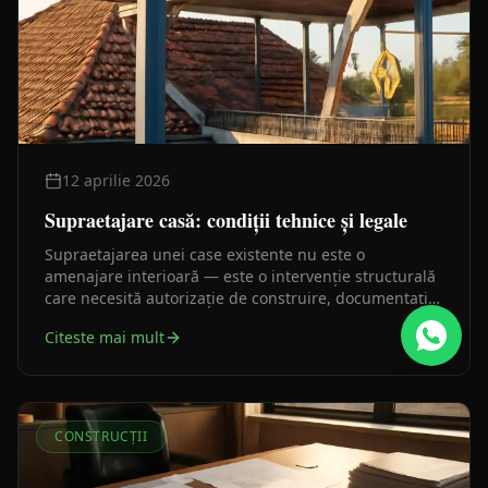
12 aprilie 2026
Supraetajare casă: condiții tehnice și legale
Supraetajarea unei case existente nu este o
amenajare interioară — este o intervenție structurală
care necesită autorizație de construire, documentație
tehnică și, în cele mai multe cazuri, o verificare
Citeste mai mult
structurală serioasă. Iată traseul legal corect, pas cu
pas.
CONSTRUCȚII