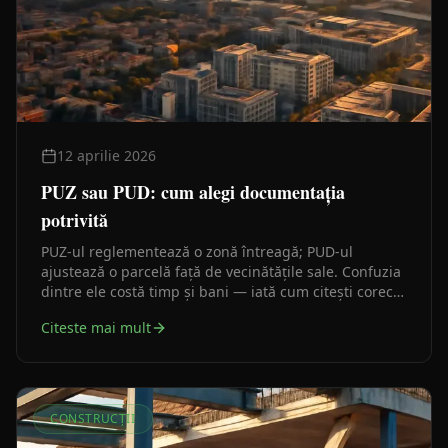
12 aprilie 2026
PUZ sau PUD: cum alegi documentația
potrivită
PUZ-ul reglementează o zonă întreagă; PUD-ul
ajustează o parcelă față de vecinătățile sale. Confuzia
dintre ele costă timp și bani — iată cum citești corect
certificatul de urbanism ca să știi de la început pe ce
Citeste mai mult
drum mergi.
CONSTRUCȚII