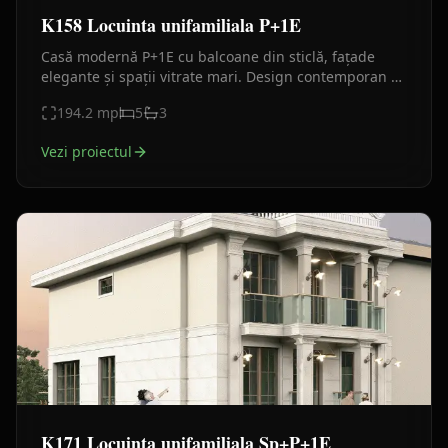
K158 Locuinta unifamiliala P+1E
Casă modernă P+1E cu balcoane din sticlă, fațade
elegante și spații vitrate mari. Design contemporan și
compartimentare eficientă.
194.2
mp
5
3
Vezi proiectul
K171 Locuinta unifamiliala Sp+P+1E