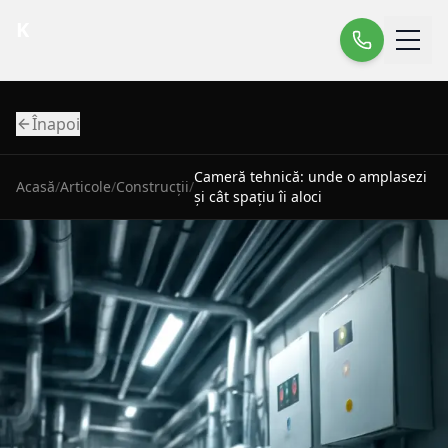
K
Înapoi
Cameră tehnică: unde o amplasezi
Acasă
/
Articole
/
Construcții
/
și cât spațiu îi aloci