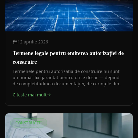
12 aprilie 2026
Termene legale pentru emiterea autorizației de
construire
Termenele pentru autorizația de construire nu sunt
un număr fix garantat pentru orice dosar — depind
de completitudinea documentației, de cerințele din
certificatul de urbanism și de avizele necesare. Iată ce
Citeste mai mult
prevede legea și ce le prelungește în practică.
CONSTRUCȚII