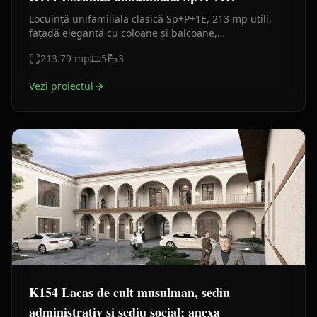
Locuință unifamilială clasică Sp+P+1E, 213 mp utili,
fațadă elegantă cu coloane și balcoane,
compartimentare eficientă și design arhitectural
213.79
mp
5
3
premium.
Vezi proiectul
K154 Lacas de cult musulman, sediu
administrativ si sediu social; anexa