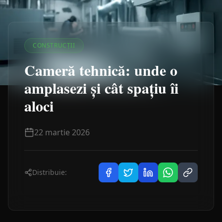
CONSTRUCȚII
Cameră tehnică: unde o
amplasezi și cât spațiu îi
aloci
22 martie 2026
Distribuie: