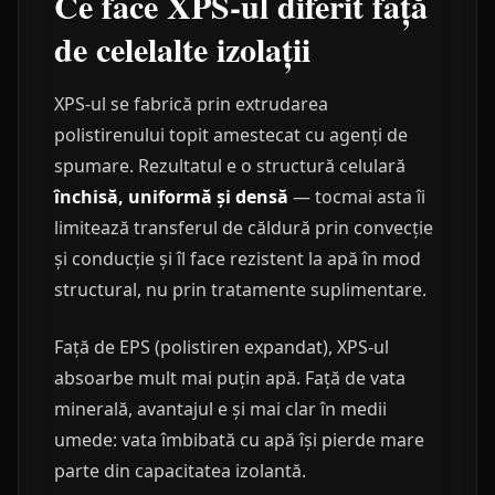
Ce face XPS-ul diferit față
de celelalte izolații
XPS-ul se fabrică prin extrudarea
polistirenului topit amestecat cu agenți de
spumare. Rezultatul e o structură celulară
închisă, uniformă și densă
— tocmai asta îi
limitează transferul de căldură prin convecție
și conducție și îl face rezistent la apă în mod
structural, nu prin tratamente suplimentare.
Față de EPS (polistiren expandat), XPS-ul
absoarbe mult mai puțin apă. Față de vata
minerală, avantajul e și mai clar în medii
umede: vata îmbibată cu apă își pierde mare
parte din capacitatea izolantă.