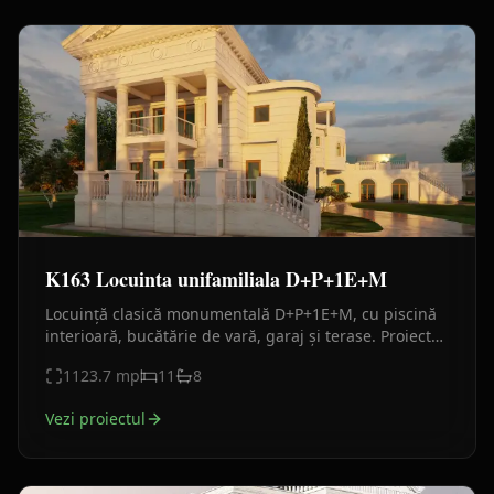
K163 Locuinta unifamiliala D+P+1E+M
Locuință clasică monumentală D+P+1E+M, cu piscină
interioară, bucătărie de vară, garaj și terase. Proiect
premium destinat unei familii numeroase.
1123.7
mp
11
8
Vezi proiectul