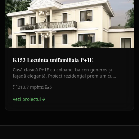
K153 Locuinta unifamiliala P+1E
Casă clasică P+1E cu coloane, balcon generos și
fațadă elegantă. Proiect rezidențial premium cu
proporții armonioase și detalii rafinate
213.7
mp
5
5
Vezi proiectul