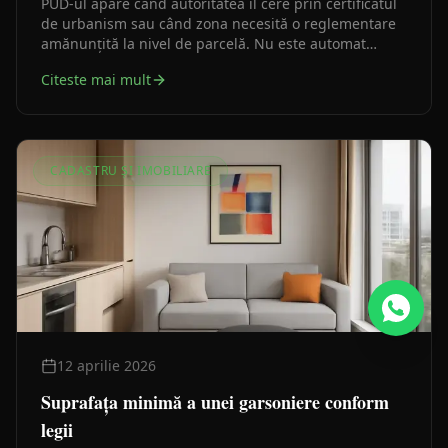
PUD-ul apare când autoritatea îl cere prin certificatul
de urbanism sau când zona necesită o reglementare
amănunțită la nivel de parcelă. Nu este automat
necesar și nu poate modifica planurile de nivel
Citeste mai mult
superior.
CADASTRU ȘI IMOBILIARE
12 aprilie 2026
Suprafața minimă a unei garsoniere conform
legii