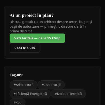
Ai un proiect în plan?
Discută gratuit cu un arhitect despre teren, buget și
pașii de autorizare — primești o direcție clară în
prima discuție.
Vezi tarifele — de la 15 €/mp
0723 815 050
Tag-uri:
#
Arhitectură
#
Construcții
#
Eficiență Energetică
#
Izolație Termică
#
Xps