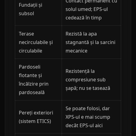
Contact permanent cu
Fundații și
solul umed; EPS-ul
subsol
cedează în timp
Terase
Rezistă la apa
necirculabile și
stagnantă și la sarcini
circulabile
mecanice
Pardoseli
Rezistență la
flotante și
compresiune sub
încălzire prin
șapă; nu se tasează
pardoseală
Se poate folosi, dar
Pereți exteriori
XPS-ul e mai scump
(sistem ETICS)
decât EPS-ul aici