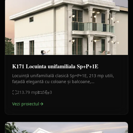
K171 Locuinta unifamiliala Sp+P+1E
Locuință unifamilială clasică Sp+P+1E, 213 mp utili,
fațadă elegantă cu coloane și balcoane,
compartimentare eficientă și design arhitectural
213.79
mp
5
3
premium.
Vezi proiectul