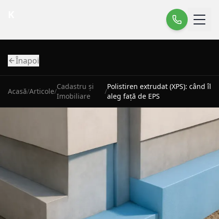
K
Înapoi
Cadastru și
Polistiren extrudat (XPS): când îl
Acasă
/
Articole
/
/
Imobiliare
aleg față de EPS