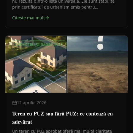
nu rezultă dintr-o listă universală. Ele sunt stabilite
prin certificatul de urbanism emis pentru
amplasamentul tău concret. Înțelegerea acestei logici
Citeste mai mult
îți economisește timp și bani încă din prima zi.
CADASTRU ȘI IMOBILIARE
12 aprilie 2026
Teren cu PUZ sau fără PUZ: ce contează cu
adevărat
Un teren cu PUZ aprobat oferă mai multă claritate