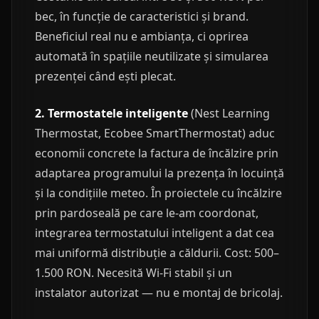
bec, în funcție de caracteristici și brand.
Beneficiul real nu e ambianța, ci oprirea
automată în spațiile neutilizate și simularea
prezenței când ești plecat.
2. Termostatele inteligente
(Nest Learning
Thermostat, Ecobee SmartThermostat) aduc
economii concrete la factura de încălzire prin
adaptarea programului la prezența în locuință
și la condițiile meteo. În proiectele cu încălzire
prin pardoseală pe care le-am coordonat,
integrarea termostatului inteligent a dat cea
mai uniformă distribuție a căldurii. Cost: 500–
1.500 RON. Necesită Wi-Fi stabil și un
instalator autorizat — nu e montaj de bricolaj.