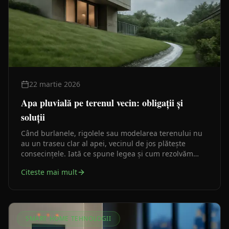
22 martie 2026
Apa pluvială pe terenul vecin: obligații și
soluții
Când burlanele, rigolele sau modelarea terenului nu
au un traseu clar al apei, vecinul de jos plătește
consecințele. Iată ce spune legea și cum rezolvăm
problema din faza de proiect.
Citeste mai mult
SMART HOME TEHNOLOGII