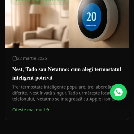
22 martie 2026
Nest, Tado sau Netatmo: cum alegi termostatul
inteligent potrivit
Trei termostate inteligente populare, trei abordări
diferite. Nest învață singur, Tado urmărește locația
telefonului, Netatmo se integrează cu Apple HomeKit.
Diferențele contează la montaj, la buget și la tipul
Citeste mai mult
instalației existente.