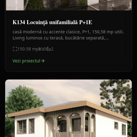
K134 Locuință unifamilială P+1E
casă modernă cu accente clasice, P+1, 150,58 mp utili.
Living luminos cu terasă, bucătărie separată,
3dormitoare + matrimonial,2băi, balcoane din sticlă si
150.58
mp
5
2
lemn
Vezi proiectul