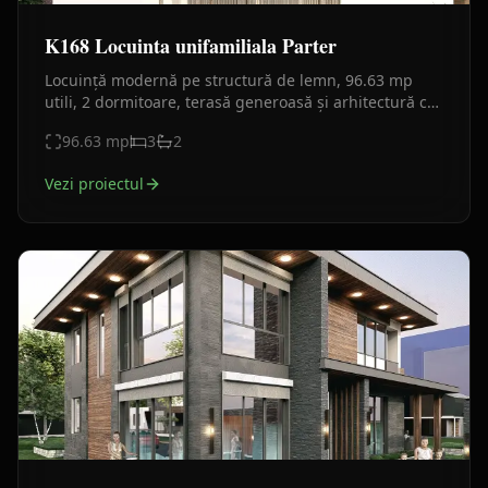
K168 Locuinta unifamiliala Parter
Locuință modernă pe structură de lemn, 96.63 mp
utili, 2 dormitoare, terasă generoasă și arhitectură cu
influențe tradiționale reinterpretate.
96.63
mp
3
2
Vezi proiectul