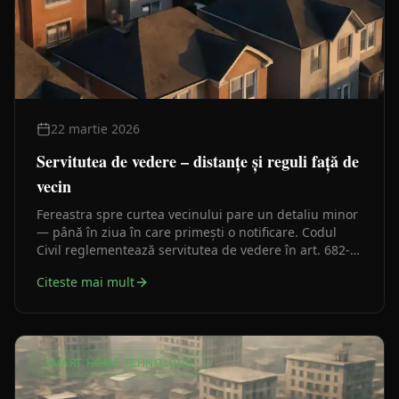
22 martie 2026
Servitutea de vedere – distanțe și reguli față de
vecin
Fereastra spre curtea vecinului pare un detaliu minor
— până în ziua în care primești o notificare. Codul
Civil reglementează servitutea de vedere în art. 682-
686, dar distanțele concrete vin din practica judiciară
Citeste mai mult
și din regulamentele locale de urbanism.
SMART HOME TEHNOLOGII