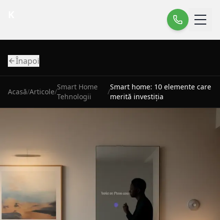
K
Înapoi
Smart Home
Smart home: 10 elemente care
Acasă
/
Articole
/
/
Tehnologii
merită investiția