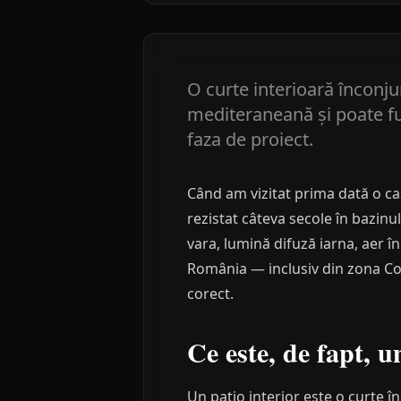
O curte interioară înconju
mediteraneană și poate fu
faza de proiect.
Când am vizitat prima dată o cas
rezistat câteva secole în bazinu
vara, lumină difuză iarna, aer 
România — inclusiv din zona Con
corect.
Ce este, de fapt, u
Un patio interior este o curte î