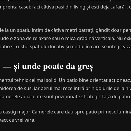
prenta casei: faci câțiva pași din living și ești deja „afară", d
 la un spațiu intim de câțiva metri pătrați, gândit doar pen
ude o zonă de relaxare sau o mică grădină verticală. Nu ex
tio și restul spațiului locativ și modul în care se integrează 
 — și unde poate da greș
ntul tehnic cel mai solid. Un patio bine orientat acționeaz
iderea de sus, iar aerul mai rece intră prin golurile de la niv
 camerele adiacente sunt poziționate strategic față de patio
ea câștig major. Camerele care dau spre patio primesc lumină
act ce vrei vara.