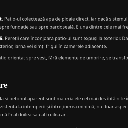
t.
Patio-ul colectează apa de ploaie direct, iar dacă sistemul
pre fundație sau spre pardoseală. E una dintre cele mai fre
ă.
Pereții care înconjoară patio-ul sunt expuși la exterior. D
terior, iarna vei simți frigul în camerele adiacente.
io orientat spre vest, fără elemente de umbrire, se transfo
re
a și betonul aparent sunt materialele cel mai des întâlnite î
 rezistența la intemperii și întreținerea minimă, nu doar aspe
mă în al doilea sau al treilea an.