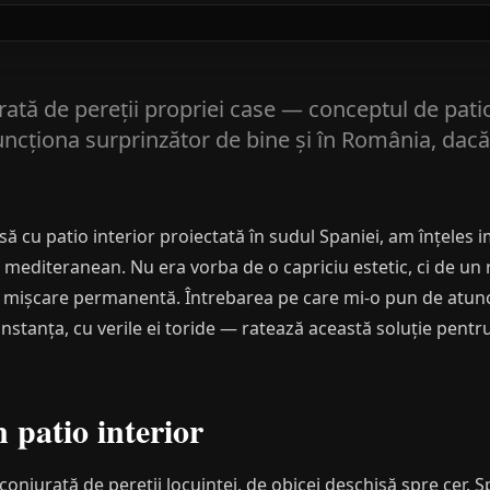
rată de pereții propriei case — conceptul de patio
ncționa surprinzător de bine și în România, dacă 
ă cu patio interior proiectată în sudul Spaniei, am înțeles i
l mediteranean. Nu era vorba de o capriciu estetic, ci de un
în mișcare permanentă. Întrebarea pe care mi-o pun de atunci
stanța, cu verile ei toride — ratează această soluție pentru
n patio interior
nconjurată de pereții locuinței, de obicei deschisă spre cer.