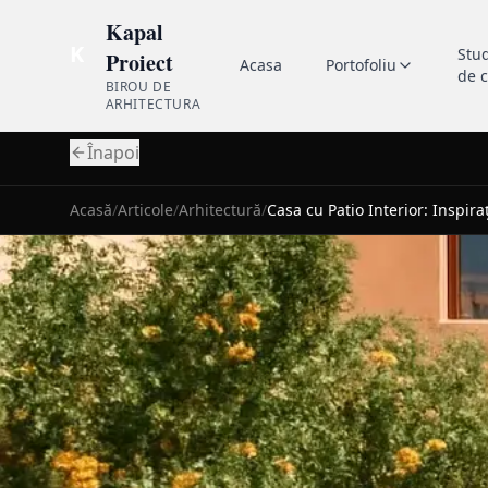
Kapal
K
Stu
Proiect
Acasa
Portofoliu
de 
BIROU DE
ARHITECTURA
Înapoi
Acasă
/
Articole
/
Arhitectură
/
Casa cu Patio Interior: Inspir