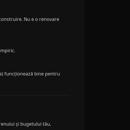
 construire. Nu e o renovare
empiric.
ria) funcționează bine pentru
renului și bugetului tău,