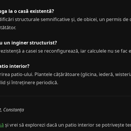
uga la o casă existentă?
ficări structurale semnificative și, de obicei, un permis de
tătător.
u un inginer structurist?
rezistență a casei se reconfigurează, iar calculele nu se fac 
tio interior?
rea patio-ului. Plantele cățărătoare (glicina, iederă, wiste
id și întreținere periodică.
t, Constanța
să
și vrei să explorezi dacă un patio interior se potrivește te