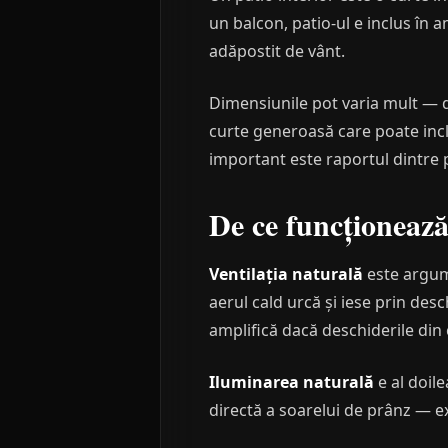
un balcon, patio-ul e inclus în am
adăpostit de vânt.
Dimensiunile pot varia mult — de
curte generoasă care poate incl
important este raportul dintre pa
De ce funcționează
Ventilația naturală
este argume
aerul cald urcă și iese prin desch
amplifică dacă deschiderile din
Iluminarea naturală
e al doil
directă a soarelui de prânz — ex