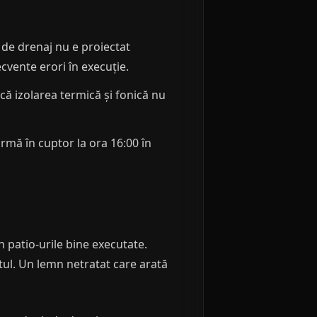
 de drenaj nu e proiectat
cvente erori în execuție.
acă izolarea termică și fonică nu
rmă în cuptor la ora 16:00 în
n patio-urile bine executate.
ctul. Un lemn netratat care arată