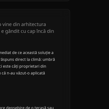
 vine din arhitectura
e gândit cu cap încă din
mediat de ce această soluție a
 răspuns direct la climă: umbră
 este câți proprietari din
 că n-au văzut-o aplicată
 Spre deosebire de o terasă sau