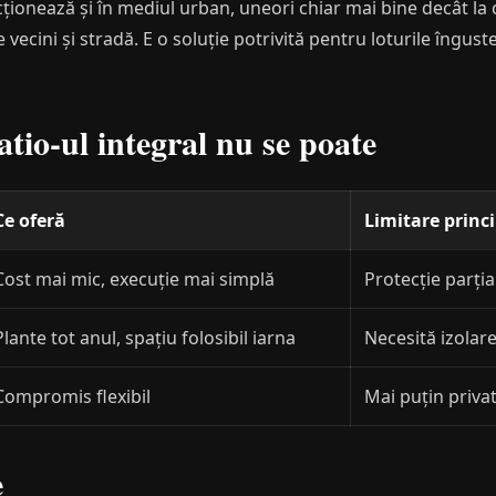
ncționează și în mediul urban, uneori chiar mai bine decât l
e vecini și stradă. E o soluție potrivită pentru loturile îngust
atio-ul integral nu se poate
Ce oferă
Limitare princ
Cost mai mic, execuție mai simplă
Protecție parția
Plante tot anul, spațiu folosibil iarna
Necesită izolar
Compromis flexibil
Mai puțin priva
e