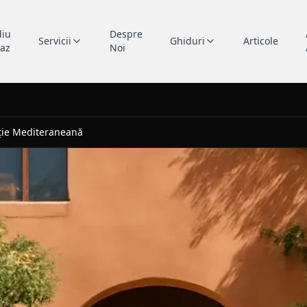
diu
Despre
Servicii
Ghiduri
Articole
caz
Noi
ație Mediteraneană