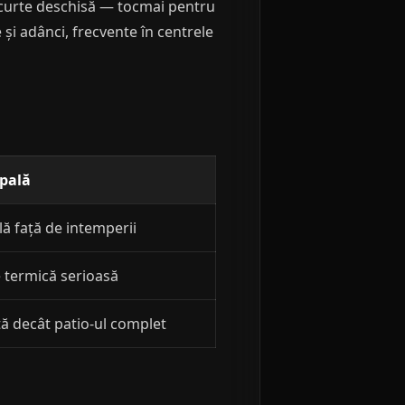
a curte deschisă — tocmai pentru
e și adânci, frecvente în centrele
ipală
lă față de intemperii
e termică serioasă
tă decât patio-ul complet