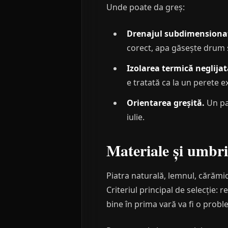
Unde poate da greș:
Drenajul subdimensiona
corect, apa găsește drum s
Izolarea termică neglijat
e tratată ca la un perete ex
Orientarea greșită.
Un pat
iulie.
Materiale și umbri
Piatra naturală, lemnul, cărămid
Criteriul principal de selecție:
bine în prima vară va fi o proble