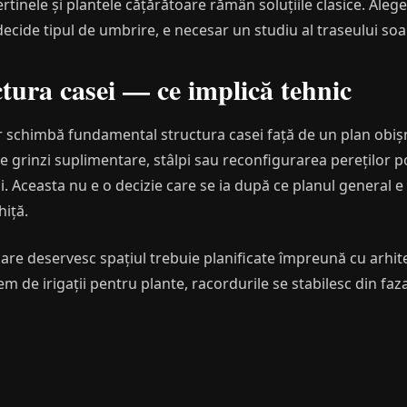
rtinele și plantele cățărătoare rămân soluțiile clasice. Ale
 decide tipul de umbrire, e necesar un studiu al traseului soa
ctura casei — ce implică tehnic
r schimbă fundamental structura casei față de un plan obișn
e grinzi suplimentare, stâlpi sau reconfigurarea pereților po
ui. Aceasta nu e o decizie care se ia după ce planul general 
hiță.
e care deservesc spațiul trebuie planificate împreună cu arhite
m de irigații pentru plante, racordurile se stabilesc din faza