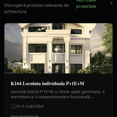
Vezi toate
Descoperă proiecte relevante de
proiectele
arhitectură
K164 Locuinta individuala P+1E+M
Locuință clasică P+1E+M cu foișor, spații generoase, 4
dormitoare și o compartimentare funcțională,
concepută pentru confortul unei familii numeroase.
241.8
mp
7
4
Vezi proiectul