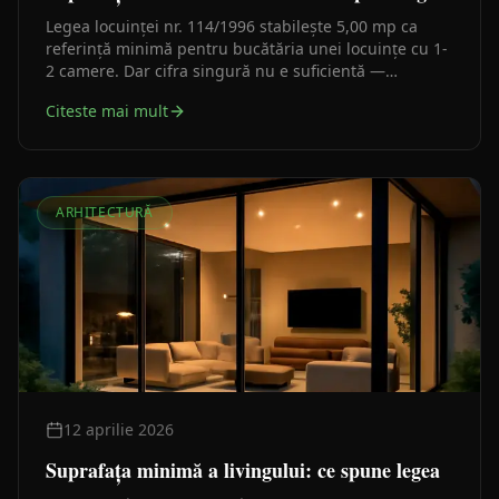
Legea locuinței nr. 114/1996 stabilește 5,00 mp ca
referință minimă pentru bucătăria unei locuințe cu 1-
2 camere. Dar cifra singură nu e suficientă —
ventilația și deschiderea spre exterior contează la fel
Citeste mai mult
de mult.
ARHITECTURĂ
12 aprilie 2026
Suprafața minimă a livingului: ce spune legea