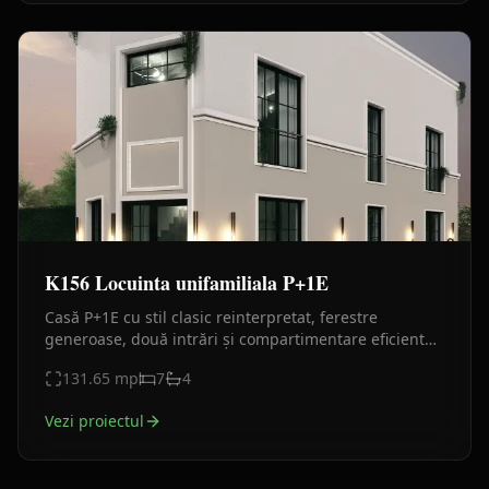
K156 Locuinta unifamiliala P+1E
Casă P+1E cu stil clasic reinterpretat, ferestre
generoase, două intrări și compartimentare eficientă.
Proiect elegant, compact și luminos.
131.65
mp
7
4
Vezi proiectul