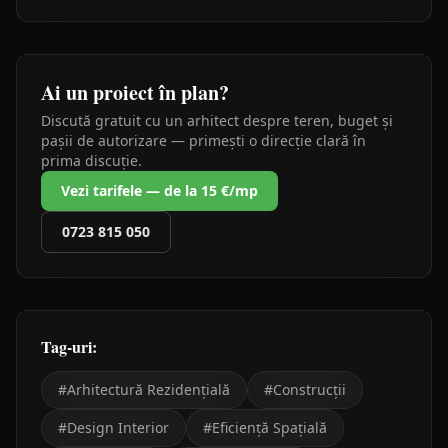
Ai un proiect în plan?
Discută gratuit cu un arhitect despre teren, buget și
pașii de autorizare — primești o direcție clară în
prima discuție.
Vezi tarifele — de la 15 €/mp
0723 815 050
Tag-uri:
#
Arhitectură Rezidențială
#
Construcții
#
Design Interior
#
Eficiență Spațială