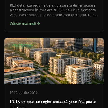
RLU detaliază regulile de amplasare și dimensionare
a construcțiilor în corelare cu PUG sau PUZ. Conteaza
versiunea aplicabilă la data solicitării certificatului de
urbanism, nu o interpretare rămasă dintr-un caz mai
Citeste mai mult
vechi.
ARHITECTURĂ
12 aprilie 2026
PUD: ce este, ce reglementează și ce NU poate