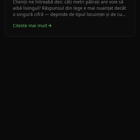
Clienții ne întreabă des: câți metri pătrați are voie să
aibă livingul? Răspunsul din lege e mai nuanțat decât
o singură cifră — depinde de tipul locuinței și de cum
e folosită camera de zi în schema completă a
Citeste mai mult
apartamentului.