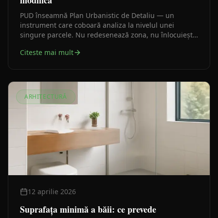
modifica
PUD înseamnă Plan Urbanistic de Detaliu — un
instrument care coboară analiza la nivelul unei
singure parcele. Nu redesenează zona, nu înlocuiește
PUG-ul și nu poate modifica planurile de nivel
Citeste mai mult
superior.
ARHITECTURĂ
12 aprilie 2026
Suprafața minimă a băii: ce prevede