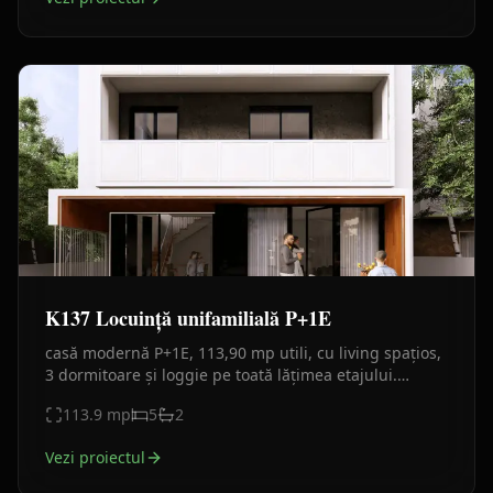
K137 Locuință unifamilială P+1E
casă modernă P+1E, 113,90 mp utili, cu living spațios,
3 dormitoare și loggie pe toată lățimea etajului.
Fațadă minimalistă alb-antracit, materiale durabile.
113.9
mp
5
2
Vezi proiectul