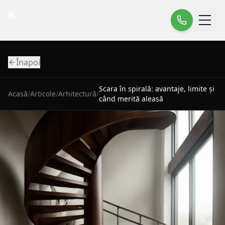
K
Înapoi
Scara în spirală: avantaje, limite și
Acasă
/
Articole
/
Arhitectură
/
când merită aleasă