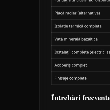
Fundație (inclusiv hidroizolați
Placă radier (alternativă)
Izolație termică completă
Vată minerală bazaltică
Instalații complete (electric, s
Acoperiș complet
Finisaje complete
Întrebări frecvent