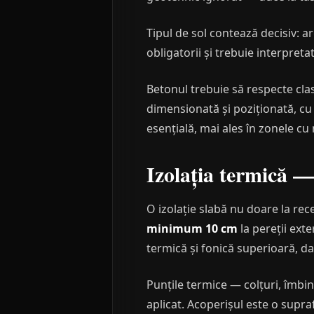
Tipul de sol contează decisiv: a
obligatorii și trebuie interpreta
Betonul trebuie să respecte cla
dimensionată și poziționată, c
esențială, mai ales în zonele cu n
Izolația termică —
O izolație slabă nu doare la rec
minimum 10 cm
la pereții ext
termică și fonică superioară, d
Punțile termice — colțuri, îmbin
aplicat. Acoperișul este o supr