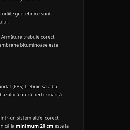
 Studiile geotehnice sunt
ului.
. Armătura trebuie corect
 membrane bituminoase este
andat (EPS) trebuie să aibă
ă bazaltică oferă performanță
intr-un sistem altfel corect
anică la
minimum 20 cm
este la