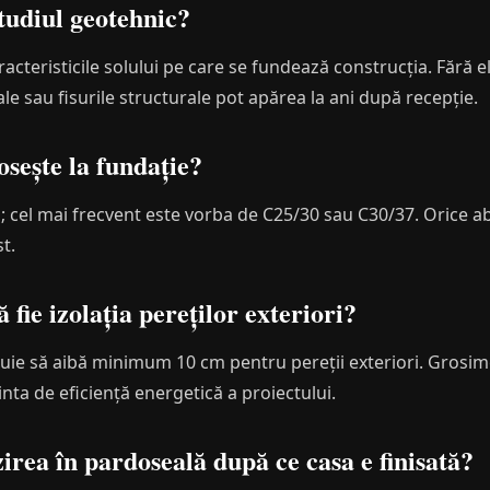
studiul geotehnic?
cteristicile solului pe care se fundează construcția. Fără el,
le sau fisurile structurale pot apărea la ani după recepție.
osește la fundație?
ă; cel mai frecvent este vorba de C25/30 sau C30/37. Orice a
t.
 fie izolația pereților exteriori?
buie să aibă minimum 10 cm pentru pereții exteriori. Grosi
inta de eficiență energetică a proiectului.
zirea în pardoseală după ce casa e finisată?