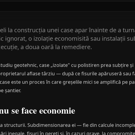
eli la construcția unei case apar înainte de a tu
 ignorat, o izolație economisită sau instalații 
xecuție, a doua oară la remediere.
udiu geotehnic, case „izolate" cu polistiren prea subțire și in
, proprietarul aflase târziu — după ce fisurile apăruseră sau 
case este un proces în care greșelile mici se amplifică pe pa
e șantier.
u se face economie
 structurii. Subdimensionarea ei — fie din calcule incomplet
i inegale, fisuri în pereți și, în cazuri grave, la compromiter