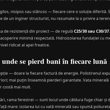
rgilos, nisipos sau stâncos — fiecare cere o soluție diferită.
te de un inginer structurist, nu rezumate la o privire a teren
sa de rezistență din proiect — de regulă
C25/30 sau C30/37
u acoperire minimă respectată. Hidroizolarea fundației cu
ivel ridicat al apei freatice.
 unde se pierd bani în fiecare lună
epție — doare la fiecare factură de energie. Polistirenul exp
eriori; mai puțin înseamnă pierderi garantate. Vata mineral
ar costă mai mult.
ări, rama ferestrei — sunt locul unde căldura fuge chiar și d
afață mare: izolarea lui cu vată minerală sau spumă poliuret