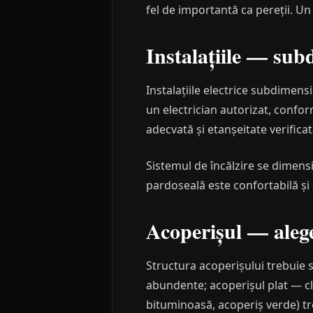
fel de importantă ca pereții. U
Instalațiile — sub
Instalațiile electrice subdimens
un electrician autorizat, conform
adecvată și etanșeitate verificat
Sistemul de încălzire se dimensi
pardoseală este confortabilă și 
Acoperișul — alege
Structura acoperișului trebuie s
abundente; acoperișul plat — cli
bituminoasă, acoperiș verde) tre