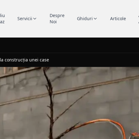
diu
Despre
Servicii
Ghiduri
Articole
caz
Noi
la construcția unei case