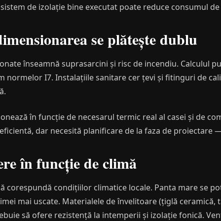
n sistem de izolație bine executat poate reduce consumul de
dimensionarea se plătește dublu
ionate înseamnă suprasarcini și risc de incendiu. Calculul pu
 normelor I7. Instalațiile sanitare cer țevi și fitinguri de cal
ă.
onează în funcție de necesarul termic real al casei și de comb
eficientă, dar necesită planificare de la faza de proiectare 
re în funcție de climă
ă corespundă condițiilor climatice locale. Panta mare se pot
mei mai uscate. Materialele de învelitoare (țiglă ceramică, t
buie să ofere rezistență la intemperii și izolație fonică. Ven