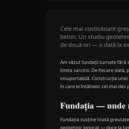
Cele mai costisitoare greș
beton. Un studiu geotehnic
de două ori — o dată la e
Am văzut fundații turnate fără st
limita sarcinii. De fiecare dată
insuportabilă. Construcția unei 
în care le întâlnesc cel mai des p
Fundația — unde n
Fundația susține toată greutatea
geotehnic ignorat — duce la tasăr