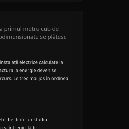
rna primul metru cub de
subdimensionate se plătesc
stalații electrice calculate la
factura la energie devenise
rcurs. Le trec mai jos în ordinea
e, fie dintr-un studiu
ea întregii clădiri.