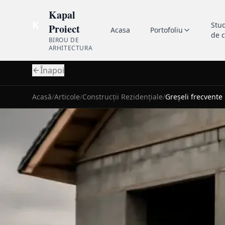
Kapal
K
Stu
Proiect
Acasa
Portofoliu
de 
BIROU DE
ARHITECTURA
Înapoi
Acasă
/
Articole
/
Construcții Rezidențiale
/
Greșeli frecvente 