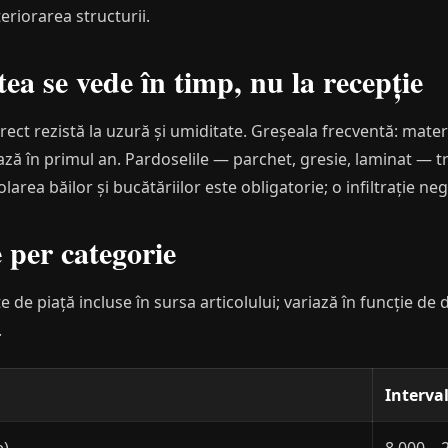
eriorarea structurii.
tea se vede în timp, nu la recepție
orect rezistă la uzură și umiditate. Greșeala frecventă: mater
ă în primul an. Pardoselile — parchet, gresie, laminat — tre
zolarea băilor și bucătăriilor este obligatorie; o infiltrație ne
 per categorie
e de piață incluse în sursa articolului; variază în funcție d
.
Interva