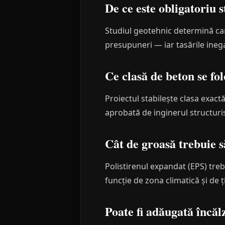
De ce este obligatoriu 
Studiul geotehnic determină cara
presupuneri — iar tasările inega
Ce clasă de beton se fol
Proiectul stabilește clasa exact
aprobată de inginerul structuris
Cât de groasă trebuie să
Polistirenul expandat (EPS) tre
funcție de zona climatică și de ț
Poate fi adăugată încăl