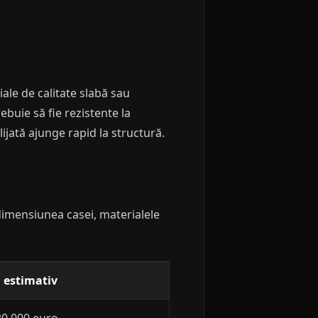
iale de calitate slabă sau
buie să fie rezistente la
glijată ajunge rapid la structură.
e dimensiunea casei, materialele
l estimativ