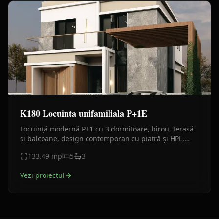
K180 Locuinta unifamiliala P+1E
Locuință modernă P+1 cu 3 dormitoare, birou, terasă
și balcoane, design contemporan cu piatră și HPL,
ideală pentru familie cu 2 copii.
133.49
mp
5
3
Vezi proiectul