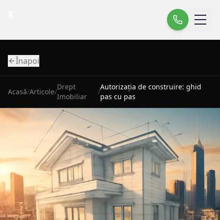
K
Înapoi
Drept
Autorizația de construire: ghid
Acasă
/
Articole
/
/
Imobiliar
pas cu pas