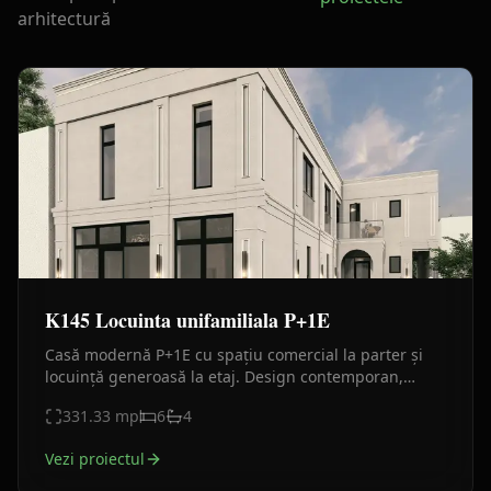
arhitectură
K145 Locuinta unifamiliala P+1E
Casă modernă P+1E cu spațiu comercial la parter și
locuință generoasă la etaj. Design contemporan,
compartimentare eficientă, balcoane și terasă.
331.33
mp
6
4
Vezi proiectul