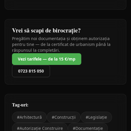
Vrei să scapi de birocrație?
Pregătim noi documentația și obținem autorizația
pentru tine — de la certificat de urbanism până la
răspunsul la completări.
Vezi tarifele — de la 15 €/mp
0723 815 050
Tag-uri:
#
Arhitectură
#
Construcții
#
Legislație
#
Autorizație Construire
#
Documentație