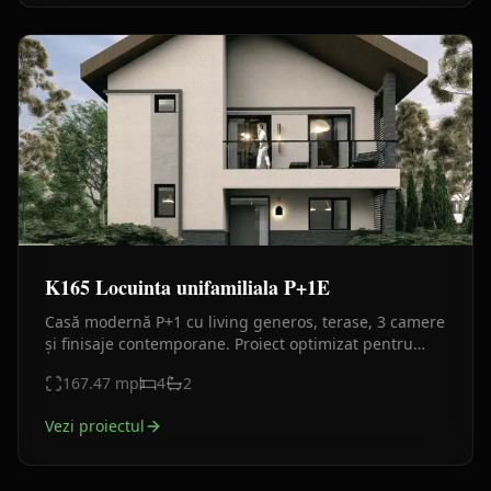
K165 Locuinta unifamiliala P+1E
Casă modernă P+1 cu living generos, terase, 3 camere
și finisaje contemporane. Proiect optimizat pentru
confort, funcționalitate și estetică.
167.47
mp
4
2
Vezi proiectul