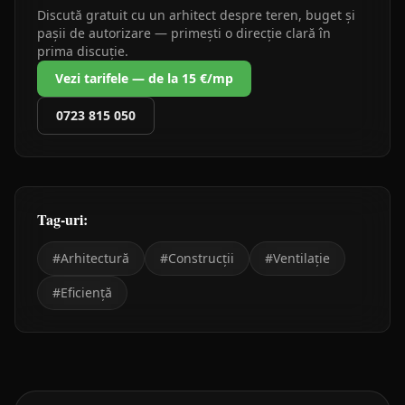
Discută gratuit cu un arhitect despre teren, buget și
pașii de autorizare — primești o direcție clară în
prima discuție.
Vezi tarifele — de la 15 €/mp
0723 815 050
Tag-uri:
#
Arhitectură
#
Construcții
#
Ventilație
#
Eficiență