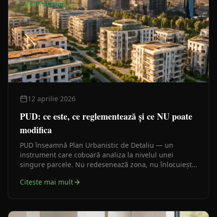
ARHITECTURĂ
12 aprilie 2026
PUD: ce este, ce reglementează și ce NU poate
modifica
PUD înseamnă Plan Urbanistic de Detaliu — un
instrument care coboară analiza la nivelul unei
singure parcele. Nu redesenează zona, nu înlocuiește
PUG-ul și nu poate modifica planurile de nivel
Citeste mai mult
superior.