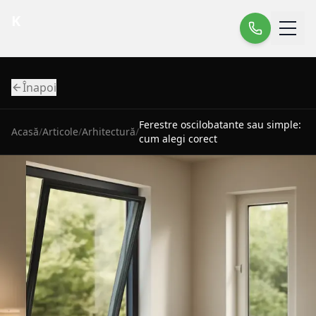
K
Înapoi
Ferestre oscilobatante sau simple:
Acasă
/
Articole
/
Arhitectură
/
cum alegi corect