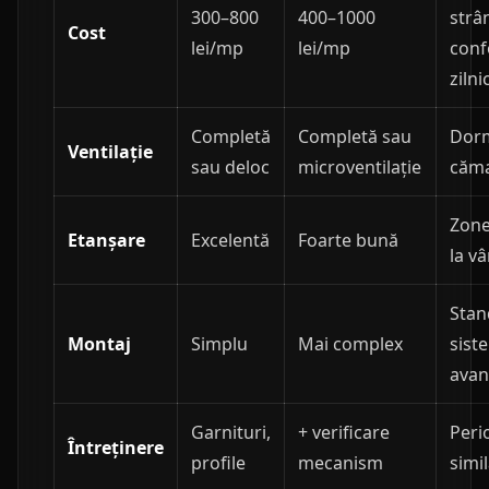
300–800
400–1000
strâ
Cost
lei/mp
lei/mp
conf
zilni
Completă
Completă sau
Dorm
Ventilație
sau deloc
microventilație
căm
Zone
Etanșare
Excelentă
Foarte bună
la vâ
Stan
Montaj
Simplu
Mai complex
sist
avan
Garnituri,
+ verificare
Peri
Întreținere
profile
mecanism
simi