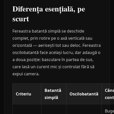
Diferența esențială, pe
scurt
Fereastra batantă simplă se deschide
complet, prin rotire pe o axă verticală sau
orizontală — aerisești tot sau deloc. Fereastra
oscilobatantă face același lucru, dar adaugă o
a doua poziție: basculare în partea de sus,
care lasă un curent mic și controlat fără să
expui camera.
Batantă
Cân
Criteriu
Oscilobatantă
simplă
con
Buge