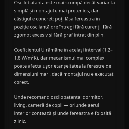
Oscilobatanta este mai scumpă decât varianta
simplă și montajul e mai pretenios, dar
câștigul e concret: poți lăsa fereastra în
poziție oscilantă ore întregi fără curenți, fără
zgomot excesiv și fără praf intrat din plin.
Coeficientul U rămâne în același interval (1,2–
1,8 W/m²K), dar mecanismul mai complex
poate afecta ușor etanșeitatea la ferestre de
dimensiuni mari, dacă montajul nu e executat
corect.
Unde recomand oscilobatanta: dormitor,
living, cameră de copii — oriunde aerul
interior contează și unde fereastra e folosită
zilnic.