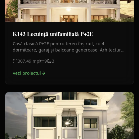
K143 Locuință unifamilială P+2E
Casă clasică P+2E pentru teren înșiruit, cu 4
dormitoare, garaj și balcoane generoase. Arhitectură
elegantă și compartimentare eficientă.
307.49
mp
9
3
Vezi proiectul