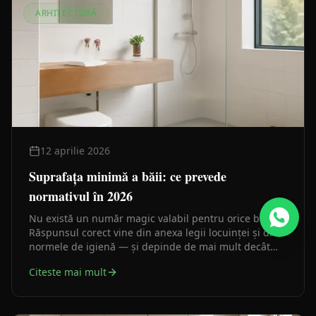
ARHITECTURĂ
12 aprilie 2026
Suprafața minimă a băii: ce prevede
normativul în 2026
Nu există un număr magic valabil pentru orice baie.
Răspunsul corect vine din anexa legii locuinței și din
normele de igienă — și depinde de mai mult decât
metri pătrați.
Citeste mai mult