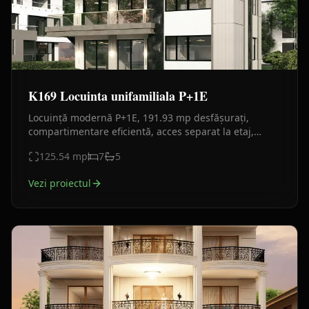
K169 Locuinta unifamiliala P+1E
Locuință modernă P+1E, 191.93 mp desfășurați,
compartimentare eficientă, acces separat la etaj,
terasă și balcon generos, design contemporan.
125.54
mp
7
5
Vezi proiectul