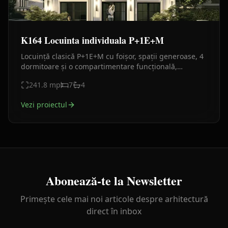
K164 Locuinta individuala P+1E+M
Locuință clasică P+1E+M cu foișor, spații generoase, 4
dormitoare și o compartimentare funcțională,
concepută pentru confortul unei familii numeroase.
241.8
mp
7
4
Vezi proiectul
Abonează-te la Newsletter
Primește cele mai noi articole despre arhitectură
direct în inbox