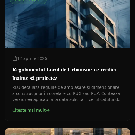
12 aprilie 2026
Regulamentul Local de Urbanism: ce verifici
înainte să proiectezi
RLU detaliază regulile de amplasare și dimensionare
a construcțiilor în corelare cu PUG sau PUZ. Conteaza
versiunea aplicabilă la data solicitării certificatului de
urbanism, nu o interpretare rămasă dintr-un caz mai
Citeste mai mult
vechi.