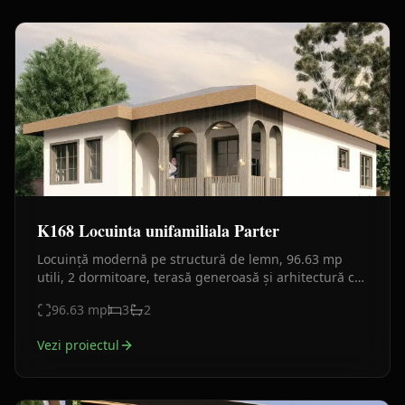
K168 Locuinta unifamiliala Parter
Locuință modernă pe structură de lemn, 96.63 mp
utili, 2 dormitoare, terasă generoasă și arhitectură cu
influențe tradiționale reinterpretate.
96.63
mp
3
2
Vezi proiectul