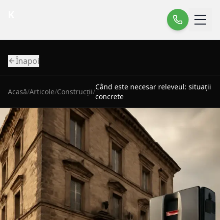
K
Înapoi
Când este necesar releveul: situații
Acasă
/
Articole
/
Construcții
/
concrete