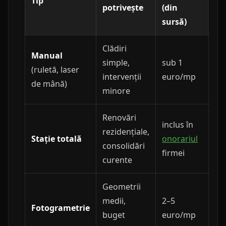
Tip
potrivește
(din
sursă)
Clădiri
Manual
simple,
sub 1
(ruletă, laser
intervenții
euro/mp
de mână)
minore
Renovări
inclus în
rezidențiale,
Stație totală
onorariul
consolidări
firmei
curente
Geometrii
medii,
2–5
Fotogrametrie
buget
euro/mp