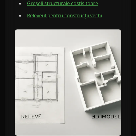
Greșeli structurale costisitoare
Releveul pentru construcții vechi