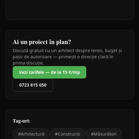
Ai un proiect în plan?
Discută gratuit cu un arhitect despre teren, buget și
pașii de autorizare — primești o direcție clară în
prima discuție.
Vezi tarifele — de la 15 €/mp
0723 815 050
Tag-uri:
#
Arhitectură
#
Construcții
#
Măsurători