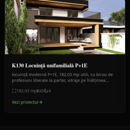
K130 Locuință unifamilială P+1E
locuință modernă P+1E, 182.03 mp utili, cu birou de
profesiuni liberale la parter, vitraje pe înălțimea
nivelului, sticlă, finisaje lemn/beton.
182.03
mp
5
4
Vezi proiectul