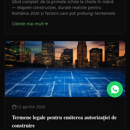
lucrările
Ghid complet: de la primele schițe la cheile în mână
— etapele construcției, durate realiste pentru
România 2026 și factorii care pot prelungi termenele.
Citeste mai mult
CONSTRUCȚII
12 aprilie 2026
Termene legale pentru emiterea autorizației de
construire