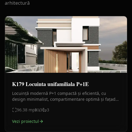
arhitectură
K179 Locuinta unifamiliala P+1E
Locuință modernă P+1 compactă și eficientă, cu
design minimalist, compartimentare optimă și fațade
premium din piatră, HPL și tencuială decorativă.
96.38
mp
3
3
Vezi proiectul