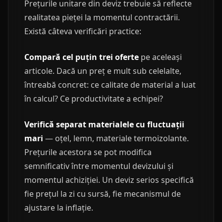
Prețurile unitare din deviz trebuie să reflecte
realitatea pieței la momentul contractării.
Există câteva verificări practice:
Compară cel puțin trei oferte
pe aceleași
articole. Dacă un preț e mult sub celelalte,
întreabă concret: ce calitate de material a luat
în calcul? Ce productivitate a echipei?
Verifică separat materialele cu fluctuații
mari
— oțel, lemn, materiale termoizolante.
Prețurile acestora se pot modifica
semnificativ între momentul devizului și
momentul achiziției. Un deviz serios specifică
fie prețul la zi cu sursă, fie mecanismul de
ajustare la inflație.