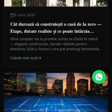
9 iunie 2026
Cât durează să construiești o casă de la zero —
Etape, durate realiste și ce poate întârzia
lucrările
Ghid complet: de la primele schițe la cheile în mână
— etapele construcției, durate realiste pentru
România 2026 și factorii care pot prelungi termenele.
Citeste mai mult
CONSTRUCȚII