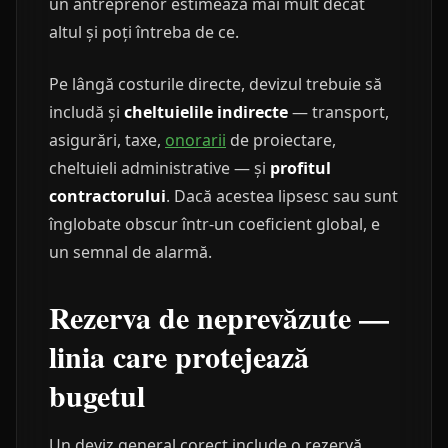
un antreprenor estimează mai mult decât
altul și poți întreba de ce.
Pe lângă costurile directe, devizul trebuie să
includă și
cheltuielile indirecte
— transport,
asigurări, taxe,
onorarii
de proiectare,
cheltuieli administrative — și
profitul
contractorului
. Dacă acestea lipsesc sau sunt
înglobate obscur într-un coeficient global, e
un semnal de alarmă.
Rezerva de neprevăzute —
linia care protejează
bugetul
Un deviz general corect include o rezervă