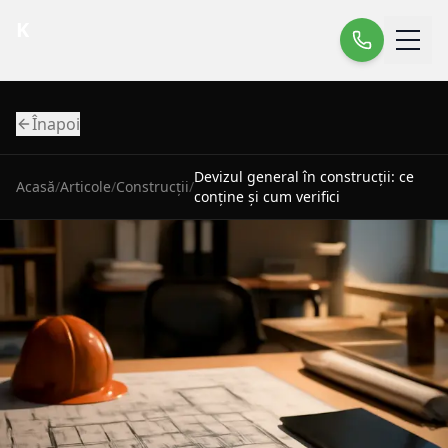
K
Înapoi
Devizul general în construcții: ce
Acasă
/
Articole
/
Construcții
/
conține și cum verifici