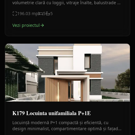
volumetrie clară cu loggii, vitraje înalte, balustrade de
sticlă, 301,07 mp desfășurați și 29,30 mp balcoane.
196.03
mp
5
5
Vezi proiectul
K179 Locuinta unifamiliala P+1E
Locuință modernă P+1 compactă și eficientă, cu
design minimalist, compartimentare optimă și fațade
premium din piatră, HPL și tencuială decorativă.