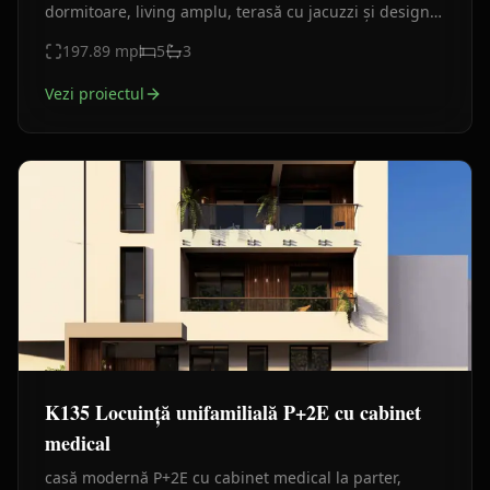
dormitoare, living amplu, terasă cu jacuzzi și design
contemporan — proiect ideal pentru un confort
197.89
mp
5
3
crescut
Vezi proiectul
K135 Locuință unifamilială P+2E cu cabinet
medical
casă modernă P+2E cu cabinet medical la parter,