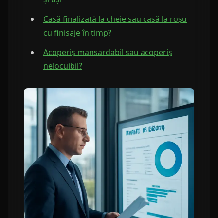
Casă finalizată la cheie sau casă la roșu
cu finisaje în timp?
Acoperiș mansardabil sau acoperiș
nelocuibil?