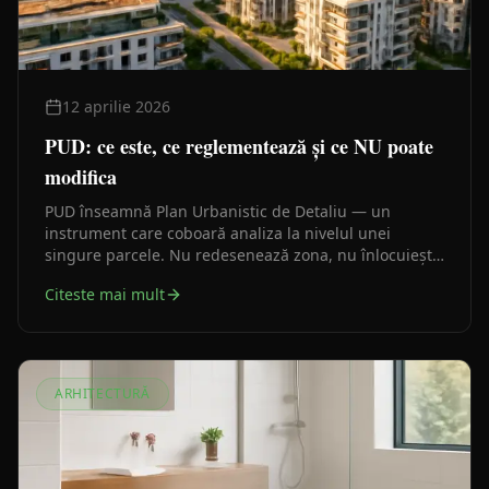
12 aprilie 2026
PUD: ce este, ce reglementează și ce NU poate
modifica
PUD înseamnă Plan Urbanistic de Detaliu — un
instrument care coboară analiza la nivelul unei
singure parcele. Nu redesenează zona, nu înlocuiește
PUG-ul și nu poate modifica planurile de nivel
Citeste mai mult
superior.
ARHITECTURĂ