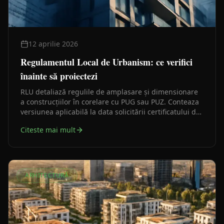
12 aprilie 2026
Regulamentul Local de Urbanism: ce verifici
înainte să proiectezi
RLU detaliază regulile de amplasare și dimensionare
a construcțiilor în corelare cu PUG sau PUZ. Conteaza
versiunea aplicabilă la data solicitării certificatului de
urbanism, nu o interpretare rămasă dintr-un caz mai
Citeste mai mult
vechi.
ARHITECTURĂ