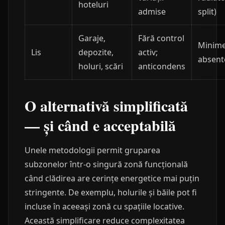
hoteluri
admise
split)
Garaje,
Fără control
Minime
Lis
depozite,
activ;
absent
holuri, scări
anticondens
O alternativă simplificată
— și când e acceptabilă
Unele metodologii permit gruparea
subzonelor într-o singură zonă funcțională
când clădirea are cerințe energetice mai puțin
stringente. De exemplu, holurile și băile pot fi
incluse în aceeași zonă cu spațiile locative.
Această simplificare reduce complexitatea