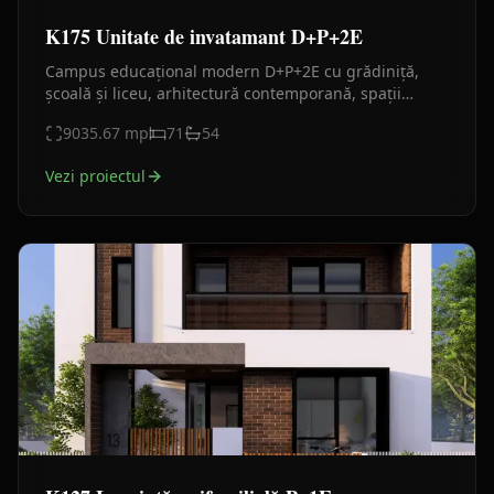
K175 Unitate de invatamant D+P+2E
Campus educațional modern D+P+2E cu grădiniță,
școală și liceu, arhitectură contemporană, spații
didactice complete și facilități educaționale integrate.
9035.67
mp
71
54
Vezi proiectul