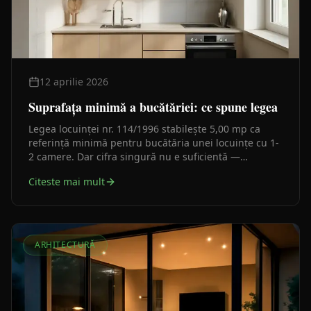
12 aprilie 2026
Suprafața minimă a bucătăriei: ce spune legea
Legea locuinței nr. 114/1996 stabilește 5,00 mp ca
referință minimă pentru bucătăria unei locuințe cu 1-
2 camere. Dar cifra singură nu e suficientă —
ventilația și deschiderea spre exterior contează la fel
Citeste mai mult
de mult.
ARHITECTURĂ