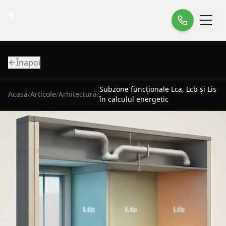
K
Înapoi
Subzone funcționale Lca, Lcb și Lis
Acasă
/
Articole
/
Arhitectură
/
în calculul energetic