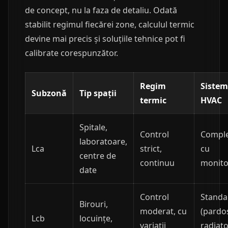
de concept, nu la faza de detaliu. Odată
stabilit regimul fiecărei zone, calculul termic
devine mai precis și soluțiile tehnice pot fi
calibrate corespunzător.
Regim
Sistem
Subzonă
Tip spații
termic
HVAC
Spitale,
Control
Comple
laboratoare,
Lca
strict,
cu
centre de
continuu
monito
date
Control
Standa
Birouri,
moderat, cu
(pardo
Lcb
locuințe,
variații
radiato