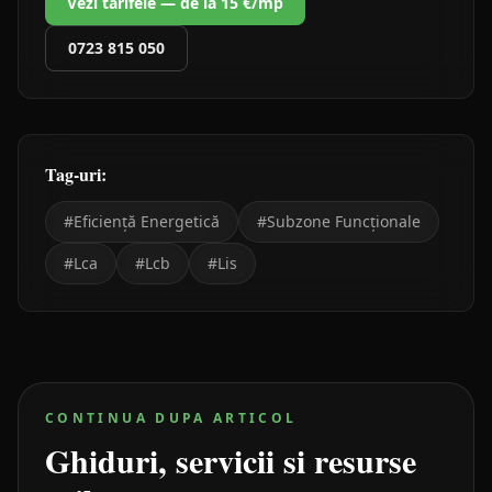
Vezi tarifele — de la 15 €/mp
0723 815 050
Tag-uri:
#
Eficiență Energetică
#
Subzone Funcționale
#
Lca
#
Lcb
#
Lis
CONTINUA DUPA ARTICOL
Ghiduri, servicii si resurse