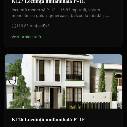
K127 Locuință unifamilială P+1E
locuință modernă P+1E, 116,83 mp utili, volum
monolitic cu goluri generoase, balcon la fațadă și
terasă în spate. Plan funcțional clar, finisaje actuale.
116.83
mp
4
3
Vezi proiectul
K126 Locuință unifamilială P+1E