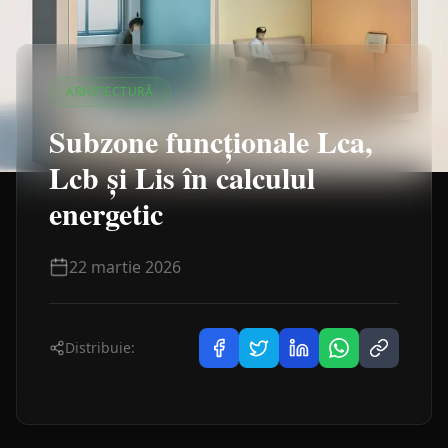
ARHITECTURĂ
Subzone funcționale Lca,
Lcb și Lis în calculul
energetic
22 martie 2026
Distribuie: