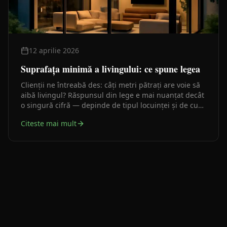
12 aprilie 2026
Suprafața minimă a livingului: ce spune legea
Clienții ne întreabă des: câți metri pătrați are voie să
aibă livingul? Răspunsul din lege e mai nuanțat decât
o singură cifră — depinde de tipul locuinței și de cum
e folosită camera de zi în schema completă a
Citeste mai mult
apartamentului.