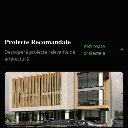
Proiecte Recomandate
Vezi toate
Descoperă proiecte relevante de
proiectele
arhitectură