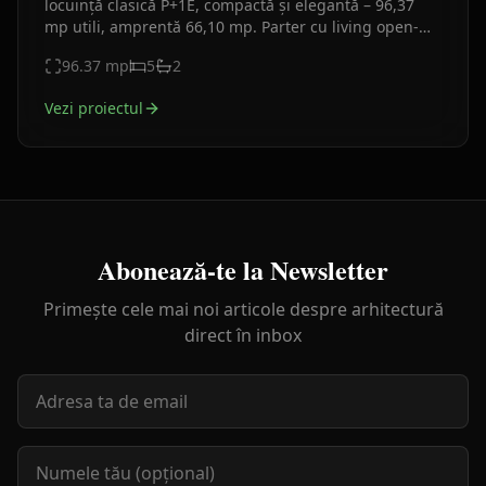
locuință clasică P+1E, compactă și elegantă – 96,37
mp utili, amprentă 66,10 mp. Parter cu living open-
space și birou, etaj cu 3 camere. Fațade alb-bej.
96.37
mp
5
2
Vezi proiectul
Abonează-te la Newsletter
Primește cele mai noi articole despre arhitectură
direct în inbox