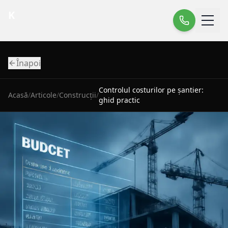
K
Înapoi
Controlul costurilor pe șantier:
Acasă
/
Articole
/
Construcții
/
ghid practic