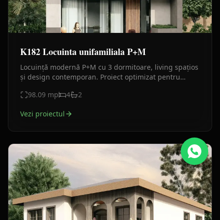
K182 Locuinta unifamiliala P+M
Locuință modernă P+M cu 3 dormitoare, living spațios
și design contemporan. Proiect optimizat pentru
confort maxim într-o amprentă compactă.
98.09
mp
4
2
Vezi proiectul