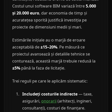
Costul unui software BIM variază între
5.000
și 20.000 euro
, dar economia de timp și
acuratețea sporită justifică investiția pe
proiecte de dimensiuni medii și mari.
Estimările inițiale au o marjă de eroare
acceptabilă de
±15–20%
. Pe măsură ce
proiectul avansează și detaliile tehnice se
conturează, această marjă trebuie redusă la
±5%
până la faza de licitație.
Trei reguli pe care le aplicăm sistematic:
Includeți costurile indirecte
— taxe,
asigurări,
onorarii
(arhitecți, ingineri,
consultanți), costuri de finanțare.