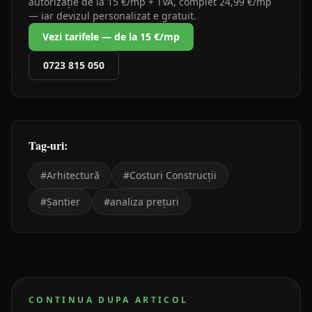
autorizație de la 15 €/mp + TVA, complet 24,99 €/mp
— iar devizul personalizat e gratuit.
Vezi tarifele — de la 15 €/mp
0723 815 050
Tag-uri:
#
Arhitectură
#
Costuri Construcții
#
Șantier
#
analiza prețuri
CONTINUA DUPA ARTICOL