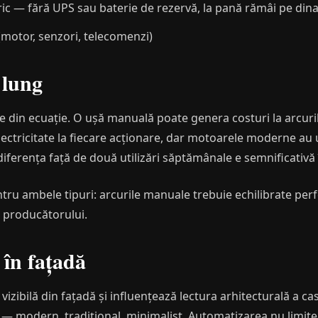
ic — fără UPS sau baterie de rezervă, la pană rămâi pe din
(motor, senzori, telecomenzi)
 lung
te din ecuație. O ușă manuală poate genera costuri la arcuri
ctricitate la fiecare acționare, dar motoarele moderne au 
 diferența față de două utilizări săptămânale e semnificativă 
tru ambele tipuri: arcurile manuale trebuie echilibrate perf
le producătorului.
 în fațadă
zibilă din fațadă și influențează lectura arhitecturală a case
il — modern, tradițional, minimalist. Automatizarea nu limite