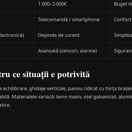
1.000–3.000€
Buget l
Telecomandă / smartphone
Confort
electronică)
Depinde de curent
Simplit
Avansată (senzori, alarme)
Siguran
u ce situații e potrivită
chilibrare, ghidaje verticale, panou ridicat cu forța brațel
validă. Materialele variază: lemn masiv, oțel galvanizat, alu
tice.