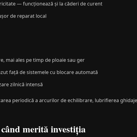
icitate — funcționează și la căderi de curent
șor de reparat local
zare, mai ales pe timp de ploaie sau ger
ăzut față de sistemele cu blocare automată
are zilnică intensă
carea periodică a arcurilor de echilibrare, lubrifierea ghida
când merită investiția