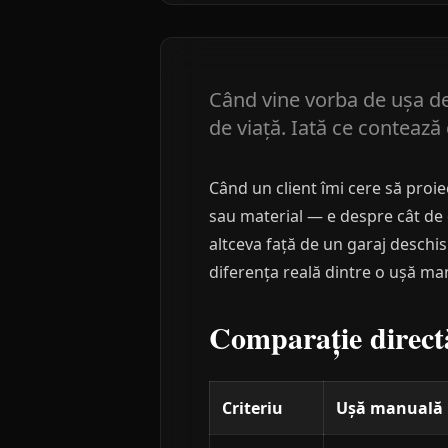
Când vine vorba de ușa de 
de viață. Iată ce contează
Când un client îmi cere să proi
sau material — e despre cât de d
altceva față de un garaj deschis
diferența reală dintre o ușă ma
Comparație direct
Criteriu
Ușă manuală