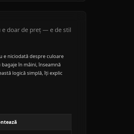
e doar de preț — e de stil
nu e niciodată despre culoare
cu bagaje în mâini, înseamnă
stă logică simplă, îți explic
ontează