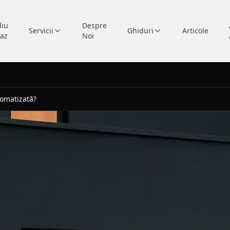
diu
Despre
Servicii
Ghiduri
Articole
caz
Noi
omatizată?