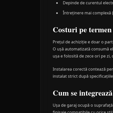
Depinde de curentul electr
Întreținere mai complexă 
Costuri pe termen
Prețul de achiziție e doar o par
O ușă automatizată consumă ele
ușa e folosită de zece ori pe zi,
Instalarea corectă contează pen
instalat strict după specificații
Cum se integrează
Ușa de garaj ocupă o suprafață vi
finisaje compatibile cu orice st