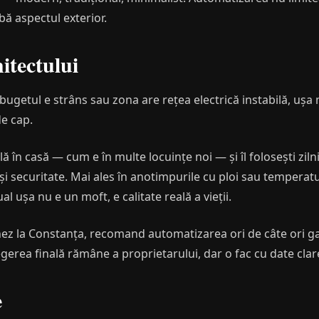
bă aspectul exterior.
tectului
 bugetul e strâns sau zona are rețea electrică instabilă, ușa
de cap.
lă în casă — cum e în multe locuințe noi — și îl folosești zil
i securitate. Mai ales în anotimpurile cu ploi sau temperatu
ușa nu e un moft, e calitate reală a vieții.
nez la Constanța, recomand automatizarea ori de câte ori ga
egerea finală rămâne a proprietarului, dar o fac cu date clare
e