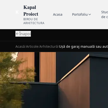
Kapal
K
Stu
Proiect
Acasa
Portofoliu
de 
BIROU DE
ARHITECTURA
Înapoi
Acasă
/
Articole
/
Arhitectură
/
Ușă de garaj manuală sau aut