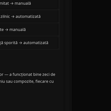
imitat → manuală
 zilnic → automatizată
ate → manuală
ță sporită → automatizată
or — a funcționat bine zeci de
miniu sau compozite, fiecare cu