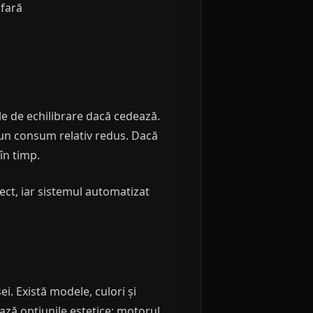
afară
le de echilibrare dacă cedează.
un consum relativ redus. Dacă
în timp.
ect, iar sistemul automatizat
i. Există modele, culori și
ază opțiunile estetice; motorul