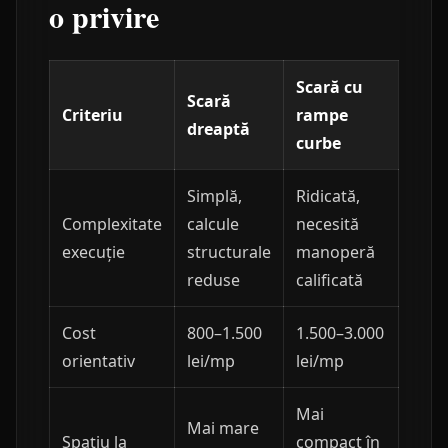
o privire
Scară cu
Scară
Criteriu
rampe
dreaptă
curbe
Simplă,
Ridicată,
Complexitate
calcule
necesită
execuție
structurale
manoperă
reduse
calificată
Cost
800–1.500
1.500–3.000
orientativ
lei/mp
lei/mp
Mai
Mai mare
Spațiu la
compact în