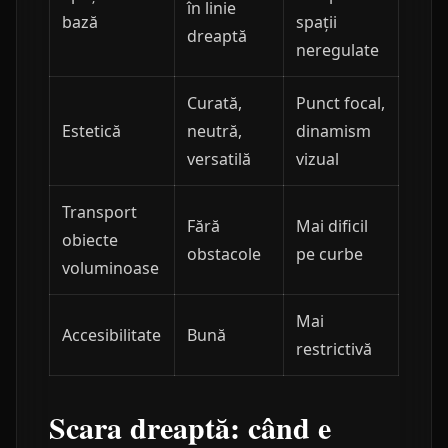
în linie
bază
spații
dreaptă
neregulate
Curată,
Punct focal,
Estetică
neutră,
dinamism
versatilă
vizual
Transport
Fără
Mai dificil
obiecte
obstacole
pe curbe
voluminoase
Mai
Accesibilitate
Bună
restrictivă
Scara dreaptă: când e