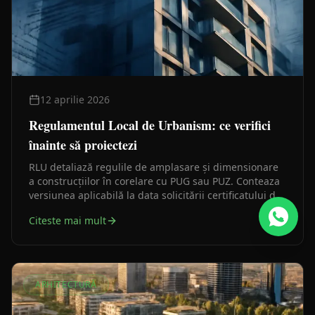
12 aprilie 2026
Regulamentul Local de Urbanism: ce verifici
înainte să proiectezi
RLU detaliază regulile de amplasare și dimensionare
a construcțiilor în corelare cu PUG sau PUZ. Conteaza
versiunea aplicabilă la data solicitării certificatului de
urbanism, nu o interpretare rămasă dintr-un caz mai
Citeste mai mult
vechi.
ARHITECTURĂ