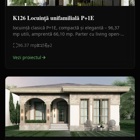
K126 Locuință unifamilială P+1E
locuință clasică P+1E, compactă și elegantă – 96,37
mp utili, amprentă 66,10 mp. Parter cu living open-
space și birou, etaj cu 3 camere. Fațade alb-bej.
96.37
mp
5
2
Vezi proiectul