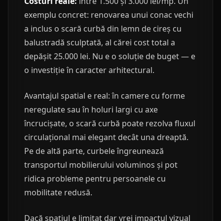
Costuri reale:
între 1.500 și 3.000 lei/mp. Un
exemplu concret: renovarea unui conac vechi
a inclus o scară curbă din lemn de cireș cu
balustradă sculptată, al cărei cost total a
depășit 25.000 lei. Nu e o soluție de buget — e
o investiție în caracter arhitectural.
Avantajul spatial e real: în camere cu forme
neregulate sau în holuri largi cu axe
încrucișate, o scară curbă poate rezolva fluxul
circulațional mai elegant decât una dreaptă.
Pe de altă parte, curbele îngreunează
transportul mobilierului voluminos și pot
ridica probleme pentru persoanele cu
mobilitate redusă.
Dacă spațiul e limitat dar vrei impactul vizual