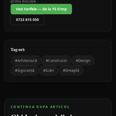
prima discuție.
Vezi tarifele — de la 15 €/mp
0723 815 050
Tag-uri:
#
Arhitectură
#
Construcții
#
Design
#
Siguranță
#
Scări
#
Dreaptă
CONTINUA DUPA ARTICOL