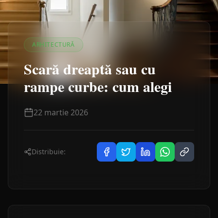
ARHITECTURĂ
Scară dreaptă sau cu
rampe curbe: cum alegi
22 martie 2026
Distribuie: