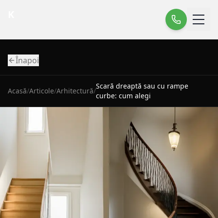
K
Înapoi
Scară dreaptă sau cu rampe
Acasă
/
Articole
/
Arhitectură
/
curbe: cum alegi