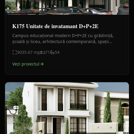
K175 Unitate de invatamant D+P+2E
Campus educațional modern D+P+2E cu grădiniță,
școală și liceu, arhitectură contemporană, spații
didactice complete și facilități educaționale integrate.
9035.67
mp
71
54
Vezi proiectul