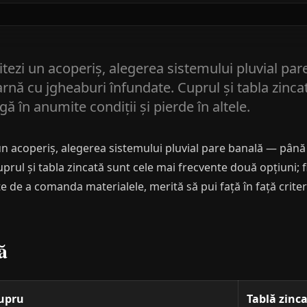
litezi un acoperiș, alegerea sistemului pluvial p
rnă cu jgheaburi înfundate. Cuprul și tabla zinca
gă în anumite condiții și pierde în altele.
 un acoperiș, alegerea sistemului pluvial pare banală — pân
prul și tabla zincată sunt cele mai frecvente două opțiuni; 
inte de a comanda materialele, merită să pui față în față crit
ă
upru
Tablă zinc