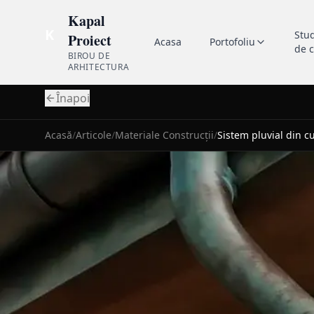
Kapal
K
Stu
Proiect
Acasa
Portofoliu
de 
BIROU DE
ARHITECTURA
Înapoi
Acasă
/
Articole
/
Materiale Construcții
/
Sistem pluvial din c