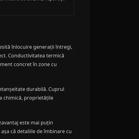
ită înlocuire generații întregi,
ect. Conductivitatea termică
gument concret în zone cu
 etanșeitate durabilă. Cuprul
a chimică, proprietățile
ezavantaj este mai puțin
 așa că detaliile de îmbinare cu