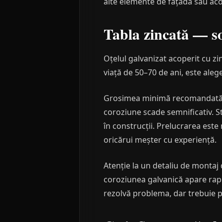
alte elemente de fațadă sau aco
Tabla zincată — so
Oțelul galvanizat acoperit cu zin
viață de 50–70 de ani, este ale
Grosimea minimă recomandată pe
coroziune scade semnificativ. S
în construcții. Prelucrarea este
oricărui meșter cu experiență.
Atenție la un detaliu de montaj 
coroziunea galvanică apare rap
rezolvă problema, dar trebuie pr