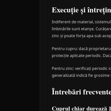
Execuție și întreți
Indiferent de material, sistemu
îmbinările sunt etanșe. Curățar
zinc și poate forța apa sub acop
Pentru cupru: dacă proprietarul 
protecție aplicate periodic. Da
Pentru zinc: verificați periodic 
generalizată indică fie grosime 
Întrebări frecvent
Cuprul chiar durează 1