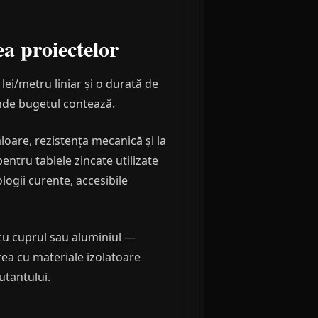
a proiectelor
 lei/metru liniar și o durată de
unde bugetul contează.
are, rezistența mecanică și la
ntru tablele zincate utilizate
logii curente, accesibile
 cu cuprul sau aluminiul —
ea cu materiale izolatoare
utantului.