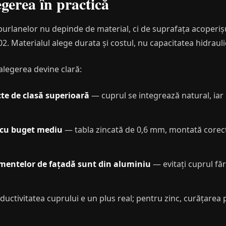
egerea în practică
urlanelor nu depinde de material, ci de suprafața acoperișul
02. Materialul alege durata și costul, nu capacitatea hidrauli
 alegerea devine clară:
ecte de clasă superioară
— cuprul se integrează natural, iar
 cu buget mediu
— tabla zincată de 0,6 mm, montată corect
ementelor de fațadă sunt din aluminiu
— evitați cuprul făr
uctivitatea cuprului e un plus real; pentru zinc, curățarea 