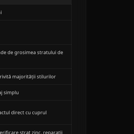
i
de de grosimea stratului de
ivită majorității stilurilor
j simplu
actul direct cu cuprul
erificare strat zinc, reparații