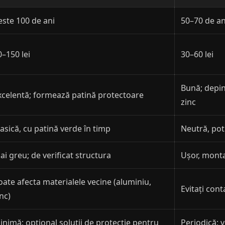
este 100 de ani
50–70 de an
0–150 lei
30–60 lei
Bună; depin
xcelentă; formează patină protectoare
zinc
lasică, cu patină verde în timp
Neutră, potr
ai greu; de verificat structura
Ușor, monta
oate afecta materialele vecine (aluminiu,
Evitați cont
nc)
inimă; opțional soluții de protecție pentru
Periodică; v