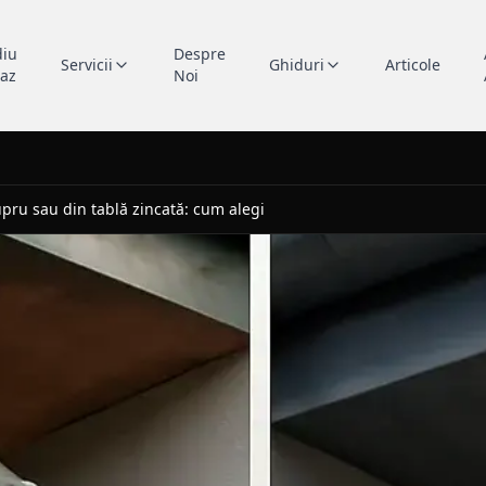
diu
Despre
Servicii
Ghiduri
Articole
caz
Noi
upru sau din tablă zincată: cum alegi