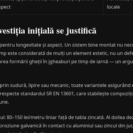
spect
locale
tiția inițială se justifică
pentru longevitate și aspect. Un sistem bine montat nu neces
timp este considerată de mulți un element estetic, nu un def
itarea formării gheții în jgheaburi pe timp de iarnă — un ar
 prin sudură, lipire sau mecanic, toate variantele asigurând
să respecte standardul SR EN 13601, care stabilește compoziți
iune.
ul: 80–150 lei/metru liniar față de tabla zincată. Al doilea d
roziune galvanică în contact cu aluminiul sau zincul din jur,