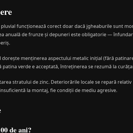
nere
l pluvial funcționează corect doar dacă jgheaburile sunt mon
ea anuală de frunze și depuneri este obligatorie — înfunda
eriș.
dorește menținerea aspectului metalic inițial (fără patinare
că patina verde e acceptată, întreținerea se rezumă la curăț
starea stratului de zinc. Deteriorările locale se repară relati
insuficientă la montaj, fie condiții de mediu agresive.
e
00 de ani?