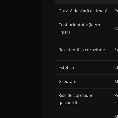
Durată de viață estimată
P
Cost orientativ (lei/m
8
liniar)
Rezistență la coroziune
E
Estetică
C
Greutate
M
Risc de coroziune
P
galvanică
zi
M