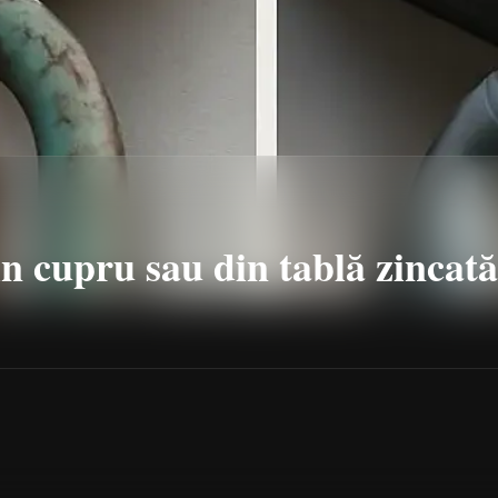
in cupru sau din tablă zincată