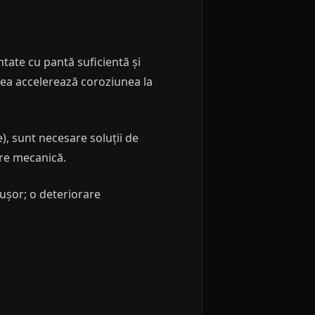
tate cu pantă suficientă și
rea accelerează coroziunea la
), sunt necesare soluții de
are mecanică.
v ușor; o deteriorare