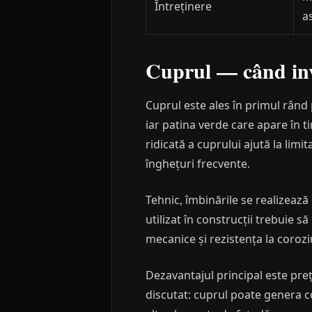
Întreținere
a
Cuprul — când inves
Cuprul este ales în primul rând 
iar patina verde care apare în 
ridicată a cuprului ajută la lim
înghețuri frecvente.
Tehnic, îmbinările se realizează
utilizat în construcții trebuie 
mecanice și rezistența la coroz
Dezavantajul principal este preț
discutat: cuprul poate genera co