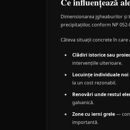
Ce influențează al
Dimensionarea jgheaburilor și b
precipitațiilor, conform NP 052-
Câteva situații concrete în care
Clădiri istorice sau proi
intervențiile ulterioare.
Locuințe individuale noi
la un cost rezonabil.
Renovări unde restul el
galvanică.
Zone cu ierni grele
— cond
importantă.