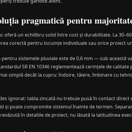
periș trebuie gândite atent.
luția pragmatică pentru majoritate
c oferă un echilibru solid între cost și durabilitate. La 30–60
gerea corectă pentru locuințe individuale sau orice proiect 
ntru sistemele pluviale este de 0,6 mm — sub această valo
tandardul SR EN 10346 reglementează cerințele de calitate pe
 mai simplă decât la cupru: îndoire, tăiere, îmbinare cu tehno
des ignorat: tabla zincată nu trebuie pusă în contact direct
id și poate compromite sistemul înainte de termen. Separar
evăzută în detaliile de proiect, nu lăsată la latitudinea exec