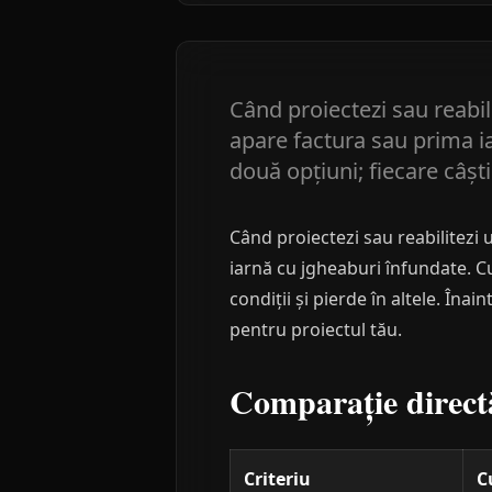
Când proiectezi sau reabi
apare factura sau prima ia
două opțiuni; fiecare câști
Când proiectezi sau reabilitezi
iarnă cu jgheaburi înfundate. Cu
condiții și pierde în altele. Îna
pentru proiectul tău.
Comparație direct
Criteriu
C