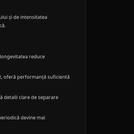
ui și de intensitatea
că.
 longevitatea reduce
, oferă performanță suficientă
ă detalii clare de separare
periodică devine mai