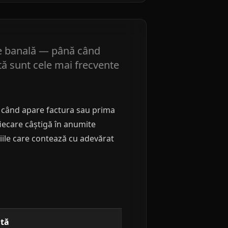
are banală — până când
tă sunt cele mai frecvente
ă când apare factura sau prima
fiecare câștigă în anumite
eriile care contează cu adevărat
ată