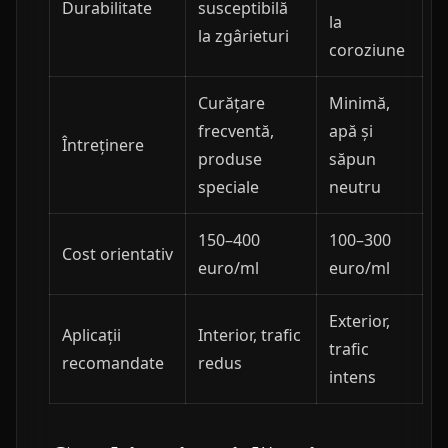
Durabilitate
susceptibilă
la
la zgârieturi
coroziune
Curățare
Minimă,
frecventă,
apă și
Întreținere
produse
săpun
speciale
neutru
150–400
100–300
Cost orientativ
euro/ml
euro/ml
Exterior,
Aplicații
Interior, trafic
trafic
recomandate
redus
intens