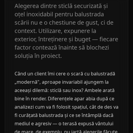
Alegerea dintre sticlă securizată și
oțel inoxidabil pentru balustrada
scării nu e o chestiune de gust, ci de
context. Utilizare, expunere la
exterior, întreținere și buget — fiecare
factor contează înainte să blochezi
soluția în proiect.
Când un client îmi cere o scară cu balustradă
„modernă", aproape invariabil ajungem la
aceeași dilemă: sticlă sau inox? Ambele arată
bine în render. Diferențele apar abia după ce
analizezi cum va fi folosit spațiul, cât de des va
fi curățată balustrada și ce se întâmplă dacă
mediul e agresiv — o terasă expusă vântului
de mare, de exemplu, nu iartă alegerile făcute