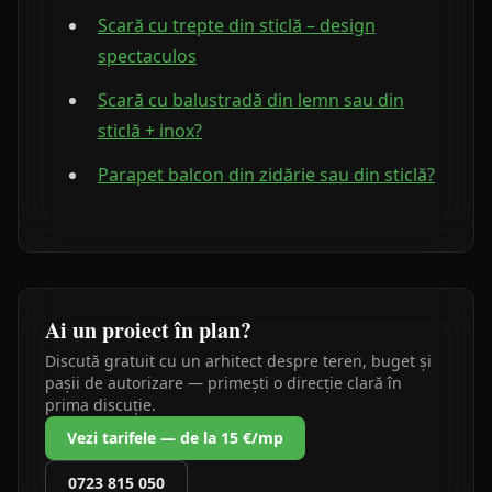
Scară cu trepte din sticlă – design
spectaculos
Scară cu balustradă din lemn sau din
sticlă + inox?
Parapet balcon din zidărie sau din sticlă?
Ai un proiect în plan?
Discută gratuit cu un arhitect despre teren, buget și
pașii de autorizare — primești o direcție clară în
prima discuție.
Vezi tarifele — de la 15 €/mp
0723 815 050