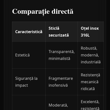
Comparație directă
Sticlă
Oțel inox
Caracteristică
securizată
316L
Robustă,
Transparentă,
Estetică
modernă,
minimalistă
industrială
Rezistență
Siguranță la
Fragmentare
mecanică
impact
inofensivă
ridicată
Excelentă,
Moderată,
rezistentă