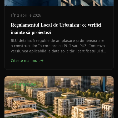
12 aprilie 2026
Regulamentul Local de Urbanism: ce verifici
înainte să proiectezi
RLU detaliază regulile de amplasare și dimensionare
a construcțiilor în corelare cu PUG sau PUZ. Conteaza
versiunea aplicabilă la data solicitării certificatului de
urbanism, nu o interpretare rămasă dintr-un caz mai
Citeste mai mult
vechi.
ARHITECTURĂ