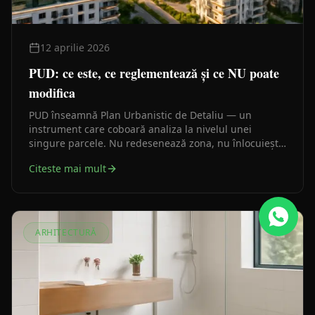
12 aprilie 2026
PUD: ce este, ce reglementează și ce NU poate
modifica
PUD înseamnă Plan Urbanistic de Detaliu — un
instrument care coboară analiza la nivelul unei
singure parcele. Nu redesenează zona, nu înlocuiește
PUG-ul și nu poate modifica planurile de nivel
Citeste mai mult
superior.
ARHITECTURĂ