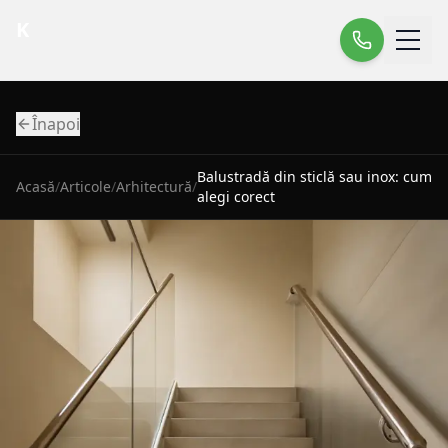
K
Înapoi
Balustradă din sticlă sau inox: cum
Acasă
/
Articole
/
Arhitectură
/
alegi corect