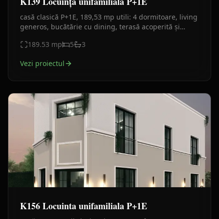
K139 Locuință unifamilială P+1E
casă clasică P+1E, 189,53 mp utili: 4 dormitoare, living
generos, bucătărie cu dining, terasă acoperită și
balcon. Fațade elegante cu cornișe, finisaje crem-alb
189.53
mp
5
3
Vezi proiectul
K156 Locuinta unifamiliala P+1E