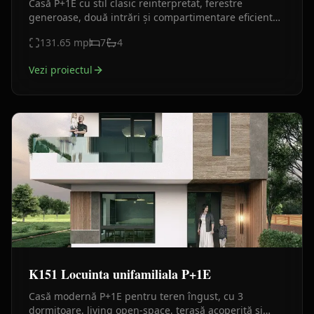
Casă P+1E cu stil clasic reinterpretat, ferestre
generoase, două intrări și compartimentare eficientă.
Proiect elegant, compact și luminos.
131.65
mp
7
4
Vezi proiectul
K151 Locuinta unifamiliala P+1E
Casă modernă P+1E pentru teren îngust, cu 3
dormitoare, living open-space, terasă acoperită și