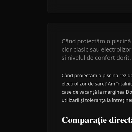
Când proiectăm o piscină r
clor clasic sau electroliz
și nivelul de confort dorit.
Când proiectăm o piscină rezidenț
electrolizor de sare? Am întâlni
case de vacanță la marginea Dob
utilizării și toleranța la întreține
Comparație direct