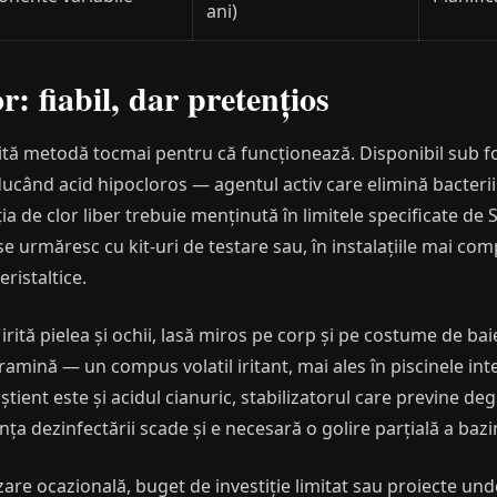
ani)
: fiabil, dar pretențios
tă metodă tocmai pentru că funcționează. Disponibil sub f
ucând acid hipocloros — agentul activ care elimină bacteriil
a de clor liber trebuie menținută în limitele specificate de 
 se urmăresc cu kit-uri de testare sau, în instalațiile mai c
ristaltice.
irită pielea și ochii, lasă miros pe corp și pe costume de baie
amină — un compus volatil iritant, mai ales în piscinele int
știent este și acidul cianuric, stabilizatorul care previne de
ța dezinfectării scade și e necesară o golire parțială a bazi
izare ocazională, buget de investiție limitat sau proiecte un