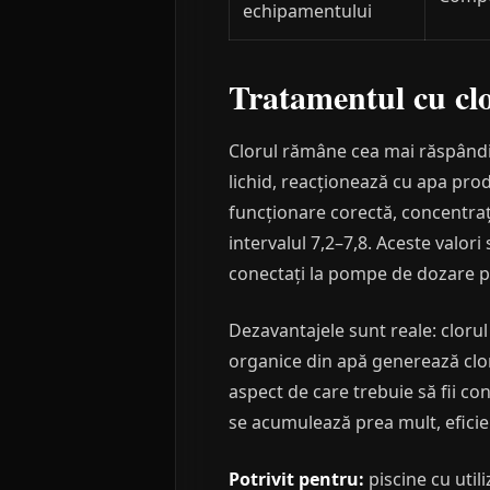
echipamentului
Tratamentul cu clor
Clorul rămâne cea mai răspândi
lichid, reacționează cu apa prod
funcționare corectă, concentrați
intervalul 7,2–7,8. Aceste valori
conectați la pompe de dozare pe
Dezavantajele sunt reale: clorul 
organice din apă generează clor
aspect de care trebuie să fii con
se acumulează prea mult, eficien
Potrivit pentru:
piscine cu util