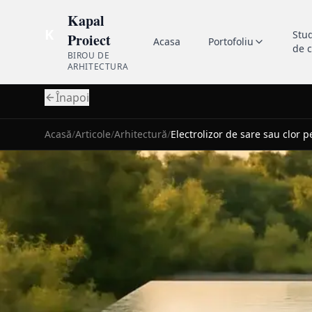
Kapal
K
Stu
Proiect
Acasa
Portofoliu
de 
BIROU DE
ARHITECTURA
Înapoi
Acasă
/
Articole
/
Arhitectură
/
Electrolizor de sare sau clor 