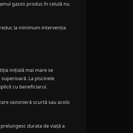
ogenul gazos produs în celulă nu
și reduc la minimum intervenția
iția inițială mai mare se
 superioară. La piscinele
plicit cu beneficiarul.
izare sezonieră scurtă sau acolo
e prelungesc durata de viață a