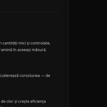
 cantități mici și controlate,
oramină în aceeași măsură.
i accelerează coroziunea — de
e clor și crește eficiența