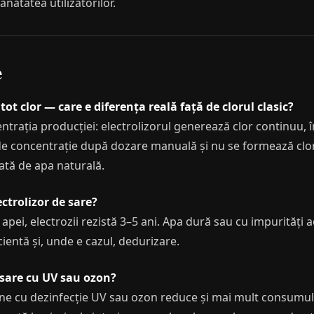
sănătatea utilizatorilor.
e
tot clor — care e diferența reală față de clorul clasic?
trația producției: electrolizorul generează clor continuu, în
i de concentrație după dozare manuală și nu se formează cl
ată de apa naturală.
ectrolizor de sare?
a apei, electrozii rezistă 3–5 ani. Apa dură sau cu impurităț
ientă și, unde e cazul, dedurizare.
 sare cu UV sau ozon?
ine cu dezinfecție UV sau ozon reduce și mai mult consumul d