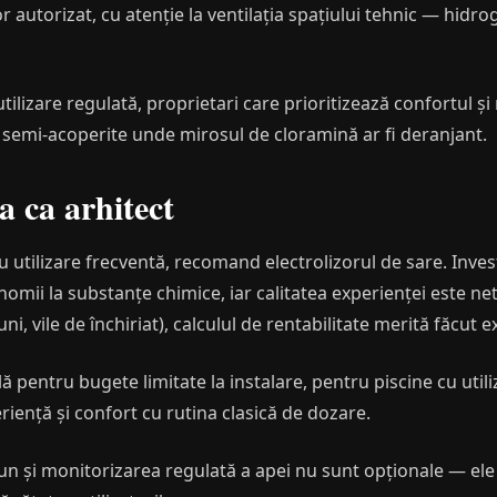
r autorizat, cu atenție la ventilația spațiului tehnic — hidr
utilizare regulată, proprietari care prioritizează confortul 
 semi-acoperite unde mirosul de cloramină ar fi deranjant.
 ca arhitect
u utilizare frecventă, recomand electrolizorul de sare. Invest
omii la substanțe chimice, iar calitatea experienței este net
i, vile de închiriat), calculul de rentabilitate merită făcut ex
 pentru bugete limitate la instalare, pentru piscine cu util
iență și confort cu rutina clasică de dozare.
 bun și monitorizarea regulată a apei nu sunt opționale — el