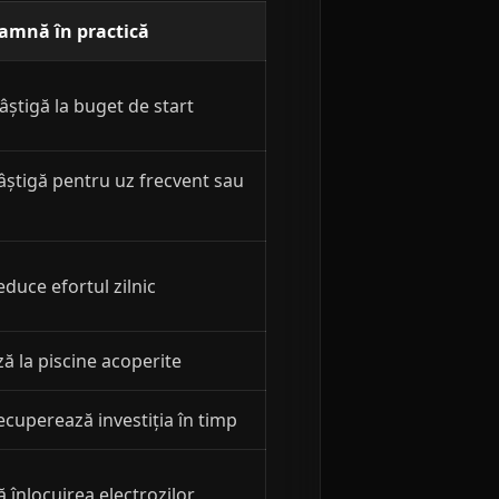
eamnă în practică
âștigă la buget de start
âștigă pentru uz frecvent sau
educe efortul zilnic
ă la piscine acoperite
ecuperează investiția în timp
ă înlocuirea electrozilor