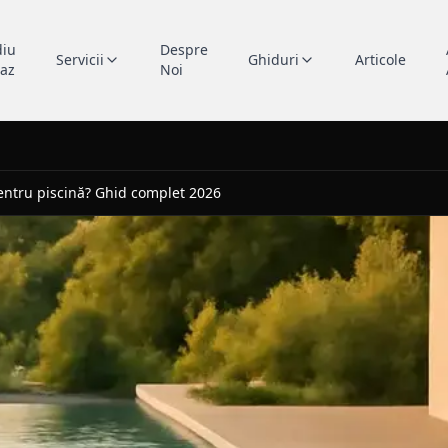
diu
Despre
Servicii
Ghiduri
Articole
caz
Noi
pentru piscină? Ghid complet 2026