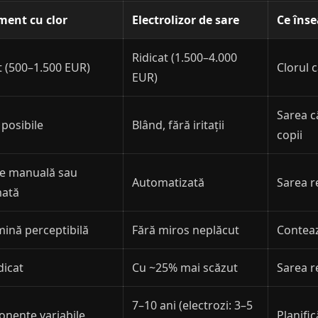
ment cu clor
Electrolizor de sare
Ce îns
Ridicat (1.500–4.000
t (500–1.500 EUR)
Clorul c
EUR)
Sarea c
i posibile
Blând, fără iritații
copii
e manuală sau
Automatizată
Sarea r
ată
ină perceptibilă
Fără miros neplăcut
Conteaz
dicat
Cu ~25% mai scăzut
Sarea r
7–10 ani (electrozi: 3–5
nente variabile
Planific