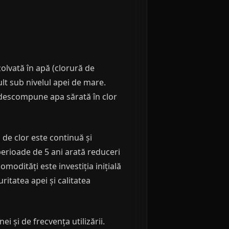
zolvată în apă (clorură de
ult sub nivelul apei de mare.
ic descompune apa sărată în clor
 de clor este continuă și
erioade de 5 ani arată reduceri
modități este investiția inițială
ritatea apei și calitatea
i și de frecvența utilizării.