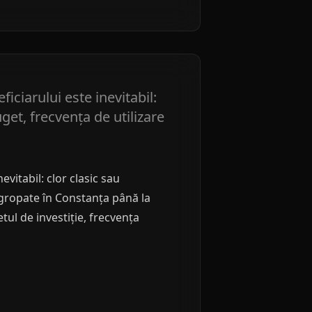
iciarului este inevitabil:
get, frecvența de utilizare
vitabil: clor clasic sau
îngropate în Constanța până la
ul de investiție, frecvența