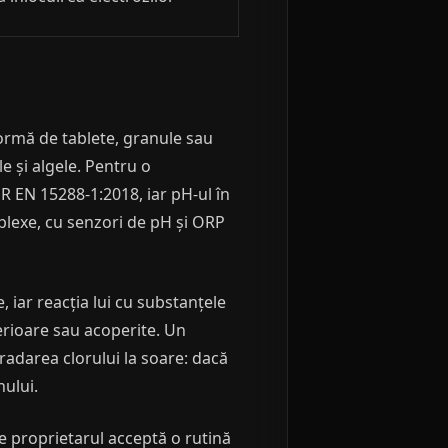
ormă de tablete, granule sau
e și algele. Pentru o
SR EN 15288-1:2018, iar pH-ul în
omplexe, cu senzori de pH și ORP
, iar reacția lui cu substanțele
erioare sau acoperite. Un
gradarea clorului la soare: dacă
nului.
de proprietarul acceptă o rutină