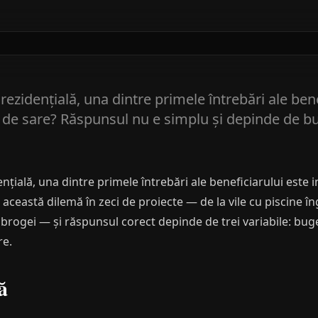
ezidențială, una dintre primele întrebări ale benef
or de sare? Răspunsul nu e simplu și depinde de bu
ială, una dintre primele întrebări ale beneficiarului este ine
t această dilemă în zeci de proiecte — de la vile cu piscine 
rogei — și răspunsul corect depinde de trei variabile: buget
re.
ă