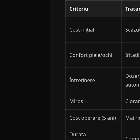
Criteriu
Trata
Cost inițial
Scăzu
Confort piele/ochi
Iritați
Dozar
Întreținere
autom
Miros
Cloram
Cost operare (5 ani)
Mai ri
Durata
Compo