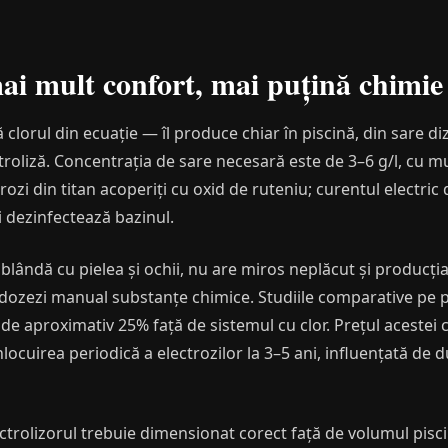
 mai mult confort, mai puțină chimie
 clorul din ecuație — îl produce chiar în piscină, din sare di
troliză. Concentrația de sare necesară este de 3–6 g/l, cu m
ctrozi din titan acoperiți cu oxid de ruteniu; curentul electr
i dezinfectează bazinul.
 blândă cu pielea și ochii, nu are miros neplăcut și producția
ozezi manual substanțe chimice. Studiile comparative pe p
de aproximativ 25% față de sistemul cu clor. Prețul acestei co
ocuirea periodică a electrozilor la 3–5 ani, influențată de du
ctrolizorul trebuie dimensionat corect față de volumul piscine