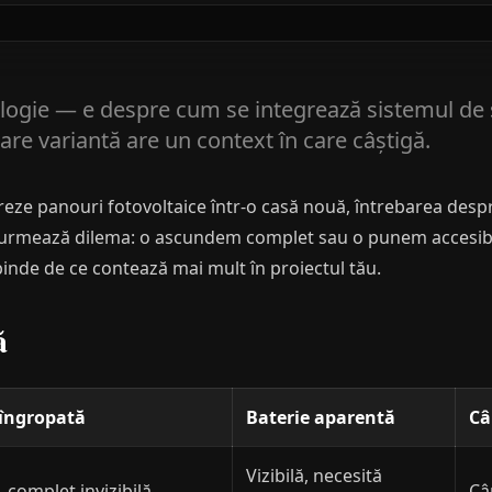
logie — e despre cum se integrează sistemul de s
are variantă are un context în care câștigă.
greze panouri fotovoltaice într-o casă nouă, întrebarea desp
abil, urmează dilema: o ascundem complet sau o punem accesib
inde de ce contează mai mult în proiectul tău.
ă
 îngropată
Baterie aparentă
Câ
Vizibilă, necesită
, complet invizibilă
Câ