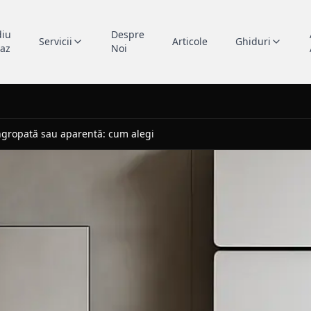
diu
Despre
Servicii
Articole
Ghiduri
caz
Noi
îngropată sau aparentă: cum alegi