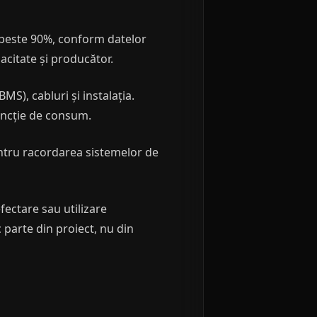
 — peste 90%, conform datelor
pacitate și producător.
MS), cabluri și instalația.
uncție de consum.
ntru racordarea sistemelor de
efectare sau utilizare
c parte din proiect, nu din