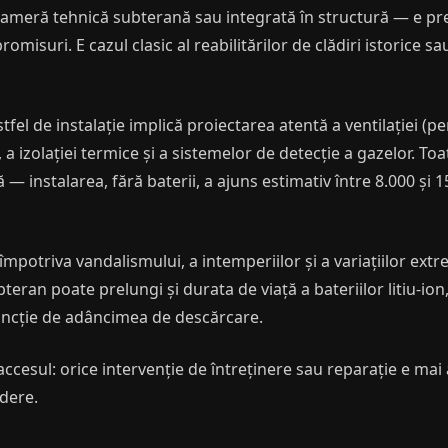
cameră tehnică subterană sau integrată în structură — e pr
omisuri. E cazul clasic al reabilitărilor de clădiri istorice sa
tfel de instalație implică proiectarea atentă a ventilației (
, a izolației termice și a sistemelor de detecție a gazelor. 
ă — instalarea, fără baterii, a ajuns estimativ între 8.000 și
 împotriva vandalismului, a intemperiilor și a variațiilor ex
eran poate prelungi și durata de viață a bateriilor litiu-ion,
 funcție de adâncimea de descărcare.
ccesul: orice intervenție de întreținere sau reparație e mai
edere.