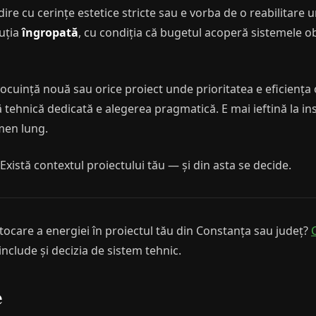
dire cu cerințe estetice stricte sau e vorba de o reabilitare
uția
îngropată
, cu condiția că bugetul acoperă sistemele obl
 locuință nouă sau orice proiect unde prioritatea e eficiența 
tehnică dedicată e alegerea pragmatică. E mai ieftină la ins
men lung.
Există contextul proiectului tău — și din asta se decide.
tocare a energiei în proiectul tău din Constanța sau județ?
nclude și decizia de sistem tehnic.
e