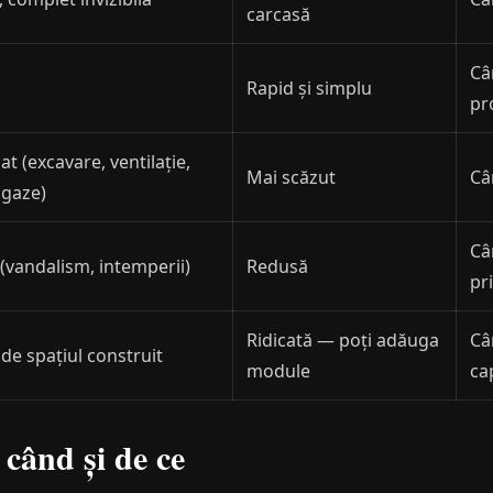
carcasă
Câ
Rapid și simplu
pr
at (excavare, ventilație,
Mai scăzut
Câ
 gaze)
Câ
 (vandalism, intemperii)
Redusă
pr
Ridicată — poți adăuga
Câ
 de spațiul construit
module
cap
 când și de ce