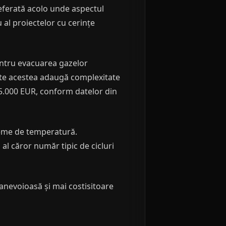
eferată acolo unde aspectul
u al proiectelor cu cerințe
pentru evacuarea gazelor
Toate acestea adaugă complexitate
 15.000 EUR, conform datelor din
treme de temperatură.
 al căror număr tipic de cicluri
 anevoioasă și mai costisitoare