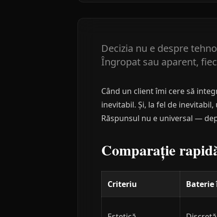
Decizia nu e despre tehno
Îngropat sau aparent, fiec
Când un client îmi cere să inte
inevitabil. Și, la fel de inevit
Răspunsul nu e universal — dep
Comparație rapid
Criteriu
Baterie
Estetică
Discretă