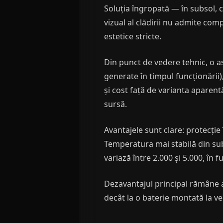
Soluția îngropată — în subsol, 
vizual al clădirii nu admite compr
estetice stricte.
Din punct de vedere tehnic, o as
generate în timpul funcționării)
și cost față de varianta aparent
sursă.
Avantajele sunt clare: protecție
Temperatura mai stabilă din subt
variază între 2.000 și 5.000, în
Dezavantajul principal rămâne a
decât la o baterie montată la v