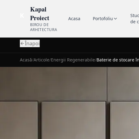
Kapal
K
Stu
Proiect
Acasa
Portofoliu
de 
BIROU DE
ARHITECTURA
Înapoi
Acasă
/
Articole
/
Energii Regenerabile
/
Baterie de stocare 