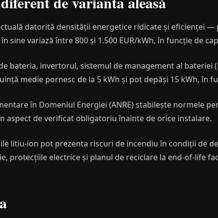
iferent de varianta aleasă
 actuală datorită densității energetice ridicate și eficienței
 în sine variază între 800 și 1.500 EUR/kWh, în funcție de ca
ude bateria, invertorul, sistemul de management al bateriei (B
cuință medie pornesc de la 5 kWh și pot depăși 15 kWh, în f
mentare în Domeniul Energiei (ANRE) stabilește normele pe
n aspect de verificat obligatoriu înainte de orice instalare.
le litiu-ion pot prezenta riscuri de incendiu în condiții de d
, protecțiile electrice și planul de reciclare la end-of-life fa
a