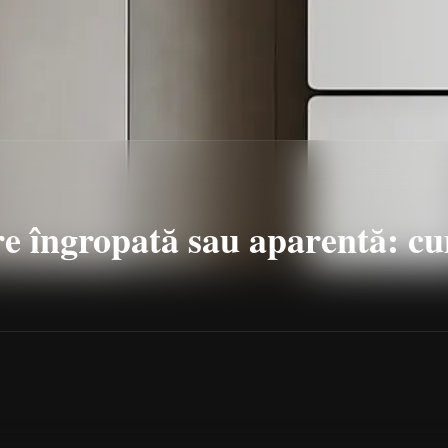
re îngropată sau aparentă: cu