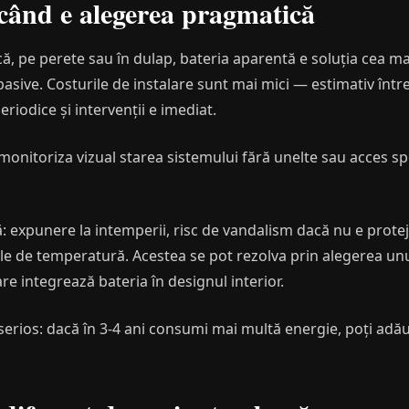
când e alegerea pragmatică
ă, pe perete sau în dulap, bateria aparentă e soluția cea ma
asive. Costurile de instalare sunt mai mici — estimativ între
eriodice și intervenții e imediat.
i monitoriza vizual starea sistemului fără unelte sau acces s
ă: expunere la intemperii, risc de vandalism dacă nu e prote
iile de temperatură. Acestea se pot rezolva prin alegerea unui
re integrează bateria în designul interior.
serios: dacă în 3-4 ani consumi mai multă energie, poți adă