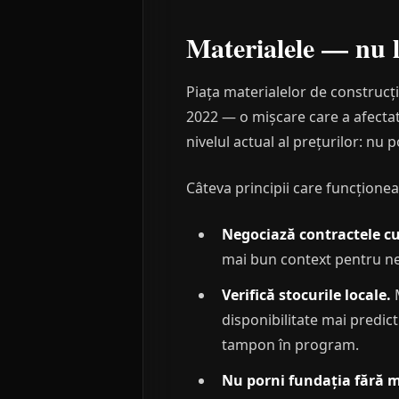
Materialele — nu l
Piața materialelor de construcți
2022 — o mișcare care a afectat
nivelul actual al prețurilor: nu
Câteva principii care funcționea
Negociază contractele cu
mai bun context pentru n
Verifică stocurile locale.
M
disponibilitate mai predic
tampon în program.
Nu porni fundația fără ma