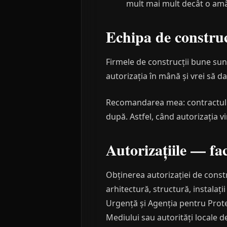
mult mai mult decât o amâ
Echipa de construc
Firmele de construcții bune sunt
autorizația în mână și vrei să d
Recomandarea mea: contractul 
după. Astfel, când autorizația vi
Autorizațiile — fa
Obținerea autorizației de const
arhitectură, structură, instalați
Urgență și Agenția pentru Protec
Mediului sau autorități locale d