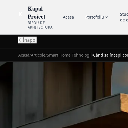
Kapal
K
Stu
Proiect
Acasa
Portofoliu
de 
BIROU DE
ARHITECTURA
Înapoi
Acasă
/
Articole
/
Smart Home Tehnologii
/
Când să începi con