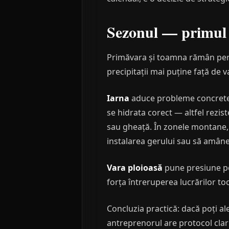
Sezonul — primul f
Primăvara și toamna rămân perio
precipitații mai puține față de v
Iarna
aduce probleme concrete: 
se hidrata corect — altfel rezis
sau gheață. În zonele montane, u
instalarea gerului sau să amân
Vara ploioasă
pune presiune pe
forța întreruperea lucrărilor t
Concluzia practică: dacă poți al
antreprenorul are protocol clar