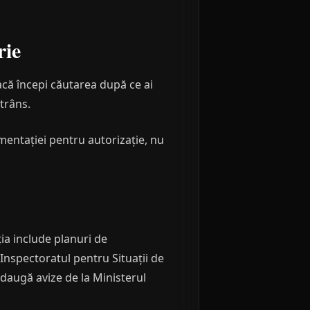
rie
acă începi căutarea după ce ai
strâns.
ntației pentru autorizație, nu
ia include planuri de
, Inspectoratul pentru Situații de
adaugă avize de la Ministerul