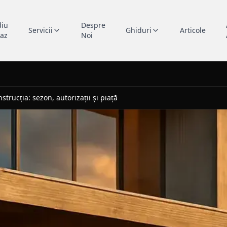
diu
Despre
Servicii
Ghiduri
Articole
caz
Noi
strucția: sezon, autorizații și piață