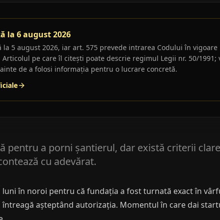
tă la 6 august 2026
la 5 august 2026, iar art. 575 prevede intrarea Codului în vigoare l
Articolul pe care îl citești poate descrie regimul Legii nr. 50/1991; 
nainte de a folosi informația pentru o lucrare concretă.
iciale
 pentru a porni șantierul, dar există criterii cla
e contează cu adevărat.
uni în noroi pentru că fundația a fost turnată exact în vârf
 întreagă așteptând autorizația. Momentul în care dai startu
e.