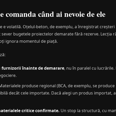
e comanda când ai nevoie de ele
e e volatilă. Oțelul-beton, de exemplu, a înregistrat creșter
 sever bugetele proiectelor demarate fără rezerve. Lecția r
 poți ignora momentul de piață.
ză:
 furnizorii înainte de demarare
, nu în paralel cu lucrările
egociere.
aterialele produse regional (BCA, de exemplu, se produce 
tibilă decât cele importate. Dacă alegi un produs importat
terialele critice confirmate.
Un stop la structură, cu man