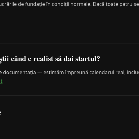
crările de fundație în condiții normale. Dacă toate patru se 
știi când e realist să dai startul?
 documentația — estimăm împreună calendarul real, inclusiv
ct
e