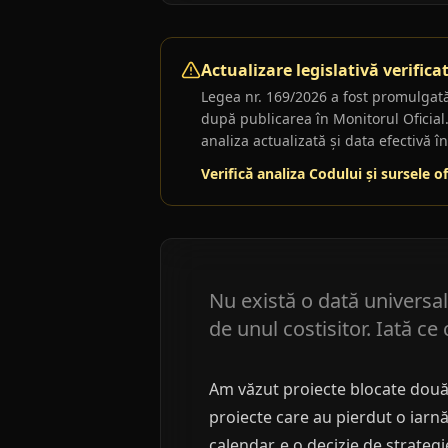
Actualizare legislativă verifica
Legea nr. 169/2026
a fost promulgată 
după publicarea în Monitorul Oficial. 
analiza actualizată și data efectivă î
Verifică analiza Codului și sursele of
Nu există o dată universală
de unul costisitor. Iată c
Am văzut proiecte blocate două l
proiecte care au pierdut o iarnă
calendar, e o decizie de strategi