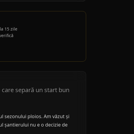
a 15 zile
verifică
re care separă un start bun
ul sezonului ploios. Am văzut și
l șantierului nu e o decizie de