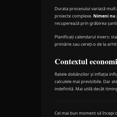
Durata procesului variază mult:
proiecte complexe.
Nimeni nu p
recuperează prin grăbirea șantie
Planificați calendarul invers: st
primărie sau cereți-o de la arhi
Contextul economi
Ratele dobânzilor și inflația in
calculele mai previzibile. Dar
indefinită. Mai utilă decât timi
Cel mai bun moment să începi con