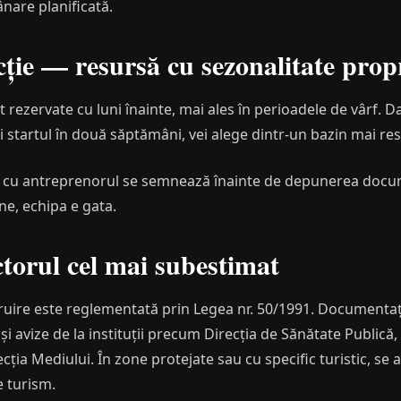
nare planificată.
ție — resursă cu sezonalitate prop
 rezervate cu luni înainte, mai ales în perioadele de vârf. D
ai startul în două săptămâni, vei alege dintr-un bazin mai re
cu antreprenorul se semnează înainte de depunerea docume
ne, echipa e gata.
ctorul cel mai subestimat
ruire este reglementată prin Legea nr. 50/1991. Documentaț
i și avize de la instituții precum Direcția de Sănătate Publică
ția Mediului. În zone protejate sau cu specific turistic, se 
e turism.