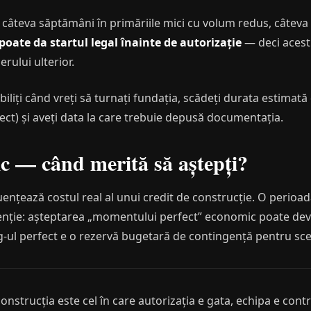
 câteva săptămâni în primăriile mici cu volum redus, câteva 
oate da startul legal înainte de autorizație
— deci acest 
rului ulterior.
abiliți când vreți să turnați fundația, scădeți durata estimată
tect) și aveți data la care trebuie depusă documentația.
c — când merită să aștepți?
fluențează costul real al unui credit de construcție. O perioa
 atenție: așteptarea „momentului perfect” economic poate d
ng-ul perfect e o rezervă bugetară de contingență pentru sce
strucția este cel în care autorizația e gata, echipa e contra